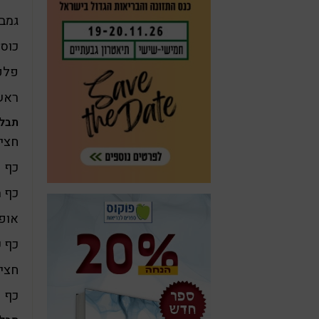
גמב
כוס 
פלפל
ראש
תבלי
חצי 
כף 
כף 
אופצ
כף כ
חצי 
כף פ