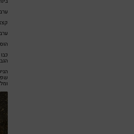
בינת
ערבבו
קצצו
ערבב
הוסיפ
כבו 
הגבע
הגיש
שפכו
ומלמ