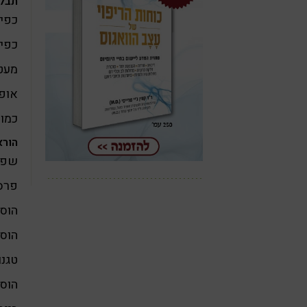
תבלי
כפי
כפית
מעט
אופצ
כמון
הורא
שפכו
פרסו
הוסי
הוסי
טגנו
הוסיפו 2 כוסות מים ו