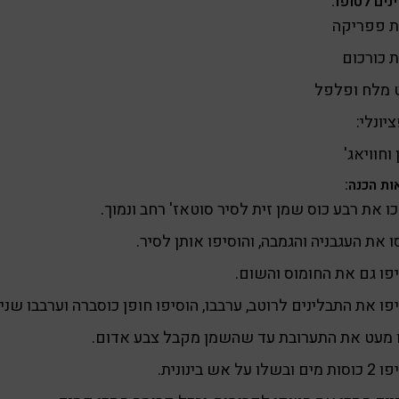
נים לטופו:
ת פפריקה
 כורכום
 מלח ופלפל
יונלי:
 וחוויאג'
ות הכנה:
 את רבע כוס שמן זית לסיר סוטאז' רחב ונמוך.
 את העגבניה והגמבה, והוסיפו אותן לסיר.
פו גם את החומוס והשום.
פו את התבלינים לרוטב, ערבבו, הוסיפו חופן כוסברה וערבבו שנית
 מעט את התערובת עד שהשמן מקבל צבע אדום.
בשלו על אש בינונית.