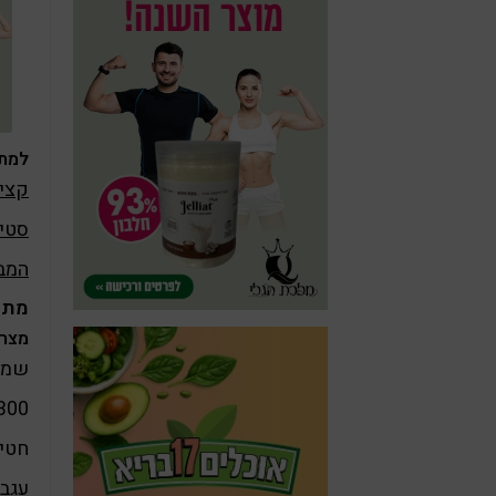
למתכ
קציצ
סטייק ט
המבו
מתכו
מצרכ
שמן 
300 גרם טופ
חטיף
עגבנ