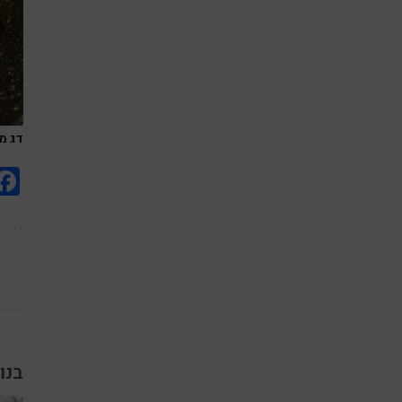
דג מ
בנו