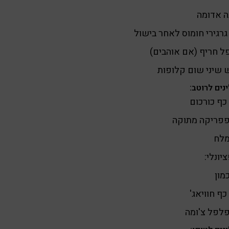
ה אדומה
גרגירי חומוס לאחר בישול
 חריף (אם אוהבים)
 שיני שום קלופות
נים לרוטב:
כף כורכום
פפריקה מתוקה
מלח
יונלי:
מון
כף חוויאג'
לפל צ'ומה