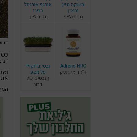
משקה מזין
אורגני אורגינל
ומאזן
מפרו
ספירולייף
ספירולייף
דג מר
כשעב
דג מ
Adreno NRG
נבטי ברוקולי
ואז
ד"ר רואי גוניק
על מצע
את ה
הנבטים של
דרור
המתכ