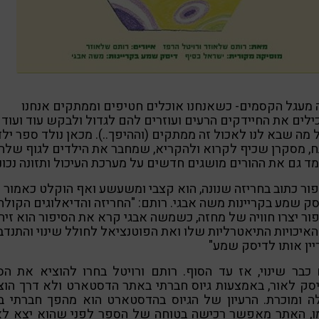
 מעגל הקסמים- כשאנחנו אוכלים חטיפים וממתקים אנחנו
לים את החיידקים הרעים ועוזרים להם לגדול ולבקש עוד ועוד 
מה שבא לנו לאכול זה ממתקים (וההיפך..). מכאן נולד ספר ילד
, מסקרן שכיף לקרוא ולהקריא, שמחבר את הילדים לגוף שלה
ד גם את ההורים מושגים חדשים על מערכת העיכול ותזונה נכונ
ור כתוב בחריזה שנונה, הוא קצבי ומשעשע ואף הוקלט כאמור
ק שמע בקריינות משה אבגי. רותם: "החריזה והדיאלוגים הקולח
ור יצרו חוויה של מחזה, כשמשה אבגי קרא את הסיפור הוא זיה
איכויות התיאטרליות שלו ואת הפוטנציאל לחולל שינוי והתנדב
ין אותו לדיסק שמע"
כבר שינוי, אז עד הסוף. רותם ורויטל בחרו להוציא את ה
סק לאור, באמצעות גיוס חברתי באתר הדסטארט ולא דרך הו
ה ומוכרת. הרעיון של הגיוס בהדסטארט הוא מהפך חברתי ב
ו, האתר מאפשר רכישה בטוחה של הספר לפני שהוא יצא לאו