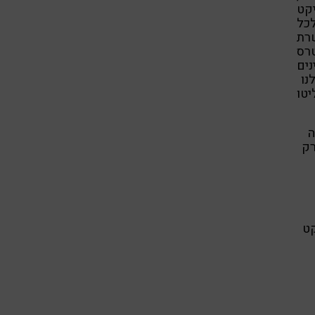
יקט
כל
רת
רס
ים
לנו
יטו
ה
רק
קט