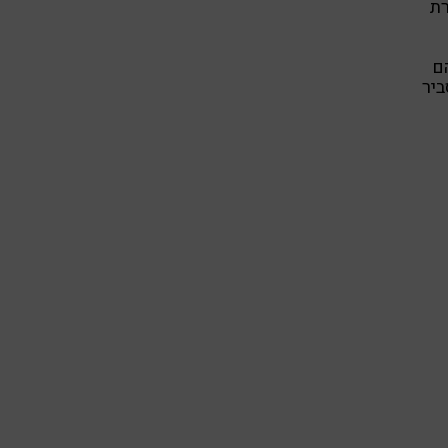
רת
ם
ביר