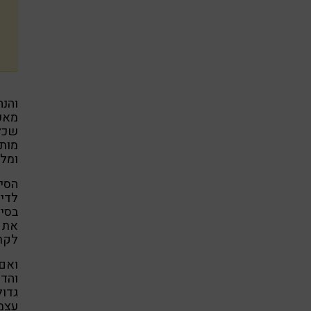
והנה
מאכי
שכל 
מותח
ומלמ
הסיפ
לדיס
בסיפ
את ה
לקרי
ואם 
והדי
גדול
עצמ