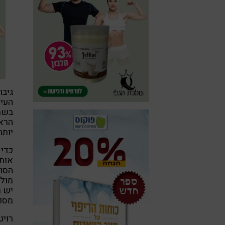
גיבו
העיכ
בשמי
הראש
יותר
כדי 
אותם
הסוג
מול 
יש מ
מסוכ
רויט