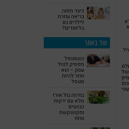
כיצד תזונה
בריאה עוזרת
ע
לילדים גם
א
בלימודים?
עוד באתר
יל
כשמטפל
מפסיק לנהל
לם
עסק – הוא
 של
חוזר להיות
יון
מטפל
שהם
ני
בודהה בול אורז
מלא עם ירקות
כבושים
ומקושקשת
טופו