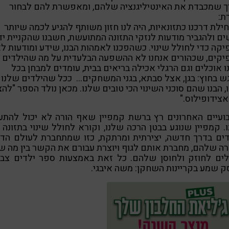
ך שמכבדת את האינטיליגנציה שלהם, ומאפשרת להם לבחור
ת:
ילת דרכנו כתזונאיות, היה לנו חזון משותף להגיע לכמה שיותר
ם ולהגביר מודעות לנזקי התזונה המתועשת, חשבנו שהקניית יד
קה כדי לחולל שינוי. כשהפכנו לאמהות הבנו, שידע ומודעות ל
יקים, שכהורים אנחנו לא ההשפעה הבלעדית על מה שהילדים
 אוכלים וגם הרגלי אכילה בריאים בבית, עומדים למבחן בכל
 בחוץ: בגן, אצל סבתא, בגני המשחקים… ככל שהילדים שלנו
, הבנו שהם סוכני השינוי הכי טובים שלנו. מכאן נולד הספר "להצ
צידופילוס."
ועיים האחרונים רץ ברשת קמפיין שאף הורה לא יכול להתע
. קמפיין שנוגע בבטן הרכה שלנו, וקורא לחולל שינוי בתזונה
ים בדרך חדשה, יצירתית ומרתקת, כזו שמתחברת לעולם הדמ
ה שלהם, מחברת אותם לגוף ויוצרת עבורם את הקשר בין מה 
לים לחוזק ולחוסן שלהם. כל זאת באמצעות ספר ילדים צבעו
ק שמע בקריינות השחקן: משה איבגי.