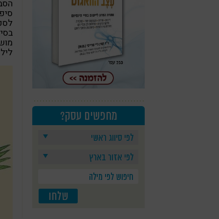
הסבר
סיפו
לספ
בסיפ
מושכ
לילד
מחפשים עסק?