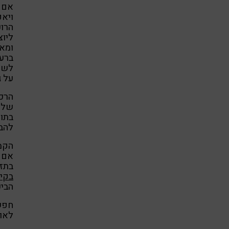
אם מ
ויא
הרו
ליו
ומא
ברעי
לשמו
על ג
הרכ
של 
בתום
להב
הקמפי
אם ב
בתזו
בקי
הביע
חפשו
לאור