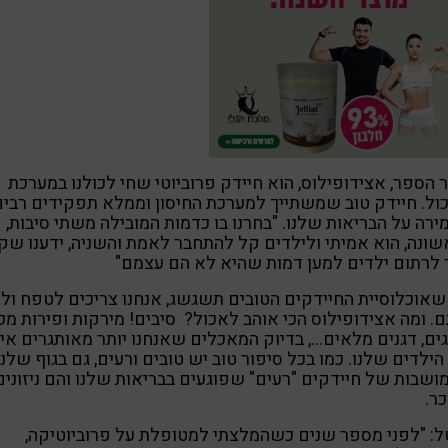
ר הספר, אצידופילוס, הוא חיידק פרוביוטי שחי לכולנו במערכת
ול. חיידק טוב שמשתייך למערכת החיסון וממלא תפקידים רבים
רה על הבריאות שלנו. "בחרנו בו כדמות המובילה משתי סיבות,
ונה, הוא אמיתי ולילדים קל להתחבר לאמת והשניה, ידענו שק
 לרתום ילדים למען דמות שהיא לא הם עצמם"
שאוכלוסיית החיידקים הטובים תשגשג, אנחנו צריכים לטפח ולה
. ומה אצידופילוס הכי אוהב לאכול? סיבים! מירקות ופירות מכ
ים, דגנים מלאים…, בדיוק המאכלים שאנחנו יותר מאותגרים אי
הילדים שלנו. כמו בכל סיפור טוב יש טובים ורעים, גם בגוף שלנו
ושבות של חיידקים "רעים" שפוגעים בבריאות שלנו והם ניזונים
ר.
ל: "לפני מספר שנים כשהמלצתי למטופלת על פרוביוטיקה,