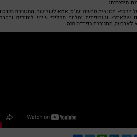
ת היוצרות:
ל הרפז- תזונאית טבעית ועו"ס, אמא לשלושה, מתגוררת בכרכור
 שלאוזר- נטורופתית ומלווה תהליכי שינוי ליחידים ובקבוצ
 לארבעה, מתגוררת בפרדס חנה