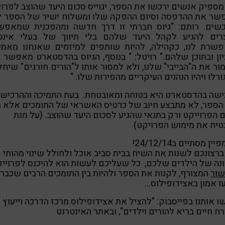
ספיק אנשים ירכשו את הספר, יגוייס סכום היעד שהוצב לפרו
פשר את ההדפסה וסיום ההפקה שלו ומשלוח ישיר של הספר ל
כשים. רותם: "גיוס חברתי זו דרך חדשה ומהפכנית שמאפש
צרים להגיע לקהל היעד שלהם בלי תיווך של בעלי אינט
פשרת לנו, כקהילה, להיות שותפים למיזמים שאנחנו מאמינ
ון ובתוכן שלהם." רויטל: " בנוסף, הגיוס בהדסטארט מאפשר 
ר את ה"הבייבי" שלנו, ולא למסור אותו ל"הורים חורגים" שיחל
ורלו ויהיו הנהנים העיקריים מהפירות שלו. "
ישה בהדסטארט היא בטוחה ומאובטחת. בעת התמיכה וההרכיש
הספר, לא מתבצע חיוב של כרטיס האשראי של התומכים אלא 
 הפרוייקט ורק בתנאי שהגיע לסכום היעד שהוצב. (על מנת
טיח את מימוש הפרויקט)
ין מסתיים ב24/12/14!
רצונכם לשנות את השיח בבית סביב אוכל ולחולל שינוי מהותי
נה של הילדים שלכם, כל שעליכם לעשות הוא להיכנס לפרויי
שור
המצורף, לקנות את הספר ולהיות בין התומכים הרבים שכבר
ו אמון באצידופילוס…
 אותנו בפייסבוק: "להציל את אצידופילוס מרכז הדרכה וייעוץ
ח חיים בריא להורים וילדים", ובאתר האינטרנט