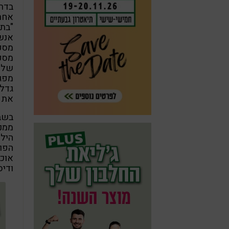
בדר
אחר
"בתח
אנשי
מספי
מספ
שלנו
מפגש
גדלו
את א
בשב
ממנו
הילד
הפור
אוכ
ודיס