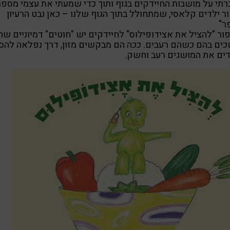
תי על מושבות החיידקים בגוף ותוך כדי שמעתי את עצמי מספ
ר ילדים קלאסי, שמתחולל בתוך הגוף שלנו – כאן נבט הרעיון
ר"
ור "להציל את אצידופילוס" לחיידקים יש "חוטים" דמיוניים שה
ים בהם כשהם רעבים. ככה הם מבקשים מזון, דרך נפלאה להס
ים את המושגים רעב וחשק.