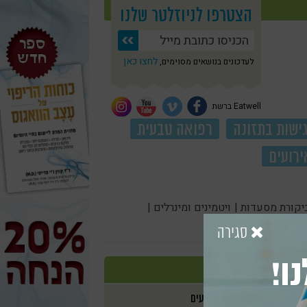
הצטרפו לניוזלטר שלנו
לחצו כאן
לעדכונים בנושאים מסוימים,
Eatwell ברשת
ישות בתזונה
רפואה טבעית
ירועים
יקורת מסעדות |
ויטמינים ומינרלים |
סגירה
ו!
אירועים