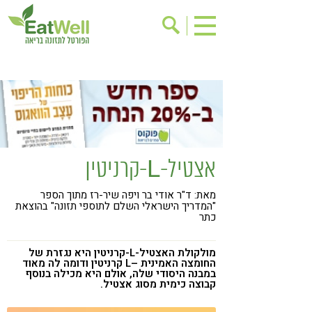
הרשמה לניוזלטר
אודות
בישול בריא
אינדקס עסקים
ריפוי ומניעת מחלות
בריאות האישה
תוספי תזונה
מתכוני בריאות
אצטיל-L-קרניטין
אירועים
שינוי תזונתי
מאת: ד"ר אודי בר ויפה שיר-רז מתוך הספר
גישות בתזונה
דיאטה
"המדריך הישראלי השלם לתוספי תזונה" בהוצאת
כתר
ניקוי רעלים
מזונות על
ילדים
תזונה וספורט
מולקולת האצטיל-L-קרניטין היא נגזרת של
החומצה האמינית –L קרניטין ודומה לה מאוד
במבנה היסודי שלה, אולם היא מכילה בנוסף
הפרעות קשב & ריכוז
אכילה רגשית
קבוצה כימית מסוג אצטיל.
רגישות לגלוטן
טעים להכיר