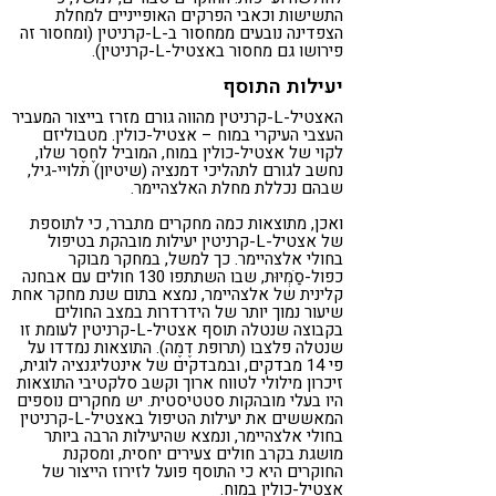
התשישות וכאבי הפרקים האופייניים למחלת
הצפדינה נובעים ממחסור ב-L-קרניטין (ומחסור זה
פירושו גם מחסור באצטיל-L-קרניטין).
יעילות התוסף
האצטיל-L-קרניטין מהווה גורם מזרז בייצור המעביר
העצבי העיקרי במוח – אצטיל-כולין. מטבוליזם
לקוי של אצטיל-כולין במוח, המוביל לחֶסֶר שלו,
נחשב לגורם לתהליכי דמנציה (שיטיון) תלויי-גיל,
שבהם נכללת מחלת האלצהיימר.
ואכן, מתוצאות כמה מחקרים מתברר, כי לתוספת
של אצטיל-L-קרניטין יעילות מובהקת בטיפול
בחולי אלצהיימר. כך למשל, במחקר מבוקר
כפול-סַֹמְיוּת, שבו השתתפו 130 חולים עם אבחנה
קלינית של אלצהיימר, נמצא בתום שנת מחקר אחת
שיעור נמוך יותר של הידרדרות במצב החולים
בקבוצה שנטלה תוסף אצטיל-L-קרניטין לעומת זו
שנטלה פלצבו (תרופת דֶמֶה). התוצאות נמדדו על
פי 14 מבדקים, ובמבדקים של אינטליגנציה לוגית,
זיכרון מילולי לטווח ארוך וקשב סלקטיבי התוצאות
היו בעלי מובהקות סטטיסטית. יש מחקרים נוספים
המאששים את יעילות הטיפול באצטיל-L-קרניטין
בחולי אלצהיימר, ונמצא שהיעילות הרבה ביותר
מושגת בקרב חולים צעירים יחסית, ומסקנת
החוקרים היא כי התוסף פועל לזירוז הייצור של
אצטיל-כולין במוח.