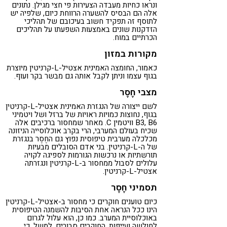
ונראו כחיות מעבדה הצעירות פי חצי מגילן. נתונים
אלה הם הבסיס להשערה הרווחת כיום, שלפיה יש
לתוסף זה תפקיד חשוב בעיכובם של תהליכי
הזדקנות שונים באמצעות השפעתו על תהליכים
הכרתיים במוח.
מקורות במזון
כאמור, החומצה האמינית אצטיל-L-קרניטין מיוצרת
בגוף עצמו וניתן לקבל אותה גם מבשר בקר ועוף.
מצבי חֶסֶר
לשם ייצורה של הנגזרת האמינית אצטיל-L-קרניטין
בגוף, נחוצות כמויות ראויות של ברזל ושל ויטמיני
B3, B6 וויטמין C. מאחר שמחסור ברכיבים אלה
שכיח בעולם המערבי, הרי בקרב אוכלוסייה הניזונה
מכלכלה מערבית טיפוסית נפוץ גם החֶסֶר בנגזרת
של ה-L-קרניטין. בני אדם הסובלים מבעיות
תורשתיות או נרכשות הגורמות לספיגה לקויה
עלולים לסבול ממחסור ב-L-קרניטין ונגזרתה
אצטיל-L-קרניטין.
תסמיני חֶסֶר
כיום טוענים חוקרים כי מחסור ב-אצטיל-L-קרניטין
הינו ככל הנראה אחת הסיבות להשמנה הטיפוסית
באוכלוסיית המערב. כמו כן, הוא עלול לגרום
לחולשה ועייפות. החוקרים סבורים, למשל, כי