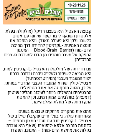
קורונה
טבעונות
קבוצת האצטיל היא בעצם רדיקל (מולקולה בעלת
אלקטרון השואף ליצור קשר שיתוף עם אטום
כלשהו, ולכן היא פעילה מאוד), והיא הופכת את
חומצה האמינית -Lקרניטין לחדירה דרך מחיצת
הדם-מוח (Blood-Brain Barrier – המנגנון
המפקח על מעבר חומרים מן הדם למערכת העצבים
המרכזית).
עם חדירתה של מולקולת האצטיל-L-קרניטין למוח,
היא מביאה לשיפור ולעלייה ניכרת וברורה ברמת
ייצור המעביר העצבי (הנוירוטרנסמיטר)
אצטיל-כולין, שהוא המעביר העצבי המרכזי במוחנו.
על כן, מהווה תוסף זה את אחד הטיפולים
המבטיחים והיעילים ביותר לעיכוב תהליכי שיטיון
(דמנציה) בשלביהם המוקדמים, וכן להאטת
התקדמותה של מחלת האלצהיימר.
מתוצאות מחקרים מרתקים שבוצעו בשנים
האחרונות עולה, כי בעלי חיים שקיבלו שילוב של
אצטיל-L-קרניטין יחד עם נוגדי חמצון נוספים –
כדוגמת חומצה אלפא-ליפואית (שאף היא עוברת
בקלות את מחיצת הדם-מוח) – התנהגו, תפקדו