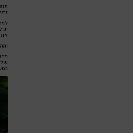
תזונ
זרעי
למרו
יכול
את ה
ומה 
במש