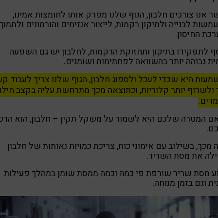
 אנו צורכים חלבון, הגוף שלנו מפרק אותו לחומצות אמינו,
שות לבנייה ולתיקון רקמות, לייצור אנזימים והורמונים ולתמוך
כת החיסון.
ף לתפקידו בתיקון ותחזוקת הרקמות, לחלבון יש גם השפעה
ת גבוהה יותר בהשוואה לפחמימות ושומנים.
עות היא שכדי לעכל ולספוג חלבון, הגוף שלנו צריך לעבוד ק
 ולשרוף יותר קלוריות, וכתוצאה מכך מתרחשת עליה בקצב חילו
רים.
ם המטרה שלכם היא לשמור על משקל תקין – חלבון, הוא הרכי
ם.
 מכך, בשילוב עם אימוני כוח, צריכת כמויות נאותות של חלבון
לה את מסת השריר.
ע מסת שריר שורפת פי כמה וכמה ממסת שומן במהלך פעילות
ית וגם בזמן מנוחה.