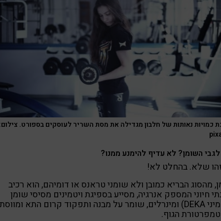
ת כמויות נאותות של חלבון מגדילה את מסת השריר לעוסקים בספורט. צילום:
pix
לגבי השומן? לא עדיף להימנע ממנו?
הו שלא. בהחלט לא!
, מהסוג הבריא כמובן ולא שומני טראנס או דומיהם, הוא רכיב
תי חיוני המספק אנרגיה, מסייע בספיגת ויטמינים מסיסי שומן
(ויטמיני DEKA) ומינרלים, שומר על מבנה ותפקוד קרום התא ומווסת
מפרטורת הגוף.