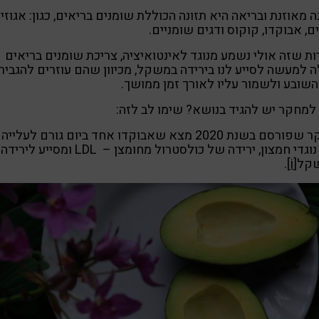
ה מאוזנת ובריאה היא תזונה הכוללת שומנים בריאים, כגון: אגוזים
ם, אבוקדו, קוקוס ודגים שומניים.
ת שזה אולי נשמע מנוגד לאינטואיציה, צריכת שומנים בריאים
ה למעשה לסייע לנו בירידה במשקל, מכיוון שהם עוזרים להגביר
שובע ולשמור עליו לאורך זמן ממושך.
למחקר יש להגיד בנושא? שימו לב לזה:
מחקר שפורסם בשנת 2020 מצא שאבוקדו אחד ביום גורם לעלייה
של נוגדי חמצון, ירידה של כולסטרול מחומצן – LDL ומסייע לירידה
קל
[i]
.