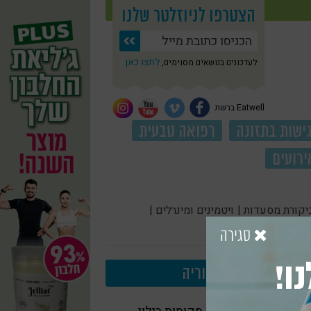
הצטרפו לניוזלטר שלנו
לחצו כאן
לעדכונים בנושאים מסוימים,
Eatwell ברשת
ישות בתזונה
רפואה טבעית
ירועים
יקורת מסעדות |
ויטמינים ומינרלים |
סגירה
ו!
עוד בקטגוריה