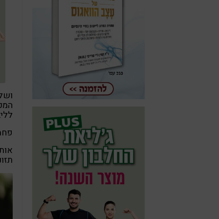
ושלא
המכר
לליב
פחמי
אותה
תזונ