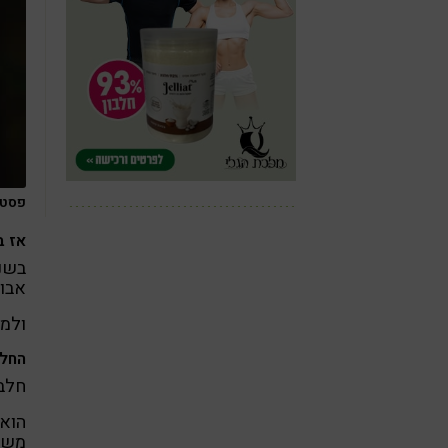
פסטה 
אז ב
בשני
אבות
ולמה
החלב
חלבו
הוא 
משק