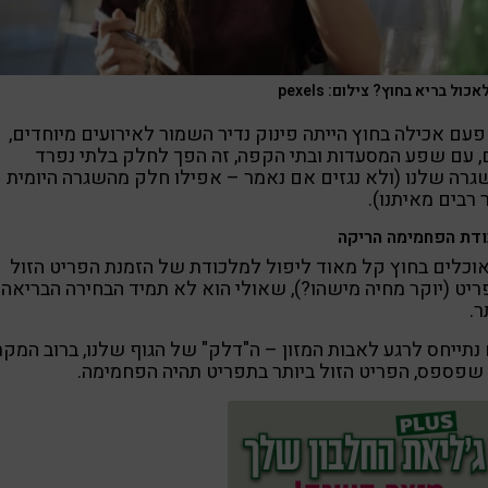
כול בריא בחוץ? צילום: pexels
עם אכילה בחוץ הייתה פינוק נדיר השמור לאירועים מיוחדים,
, עם שפע המסעדות ובתי הקפה, זה הפך לחלק בלתי נפרד
רה שלנו (ולא נגזים אם נאמר – אפילו חלק מהשגרה היומית
 רבים מאיתנו).
דת הפחמימה הריקה
כלים בחוץ קל מאוד ליפול למלכודת של הזמנת הפריט הזול
יט (יוקר מחיה מישהו?), שאולי הוא לא תמיד הבחירה הבריאה
ר.
נתייחס לרגע לאבות המזון – ה"דלק" של הגוף שלנו, ברוב המקר
שפספס, הפריט הזול ביותר בתפריט תהיה הפחמימה.