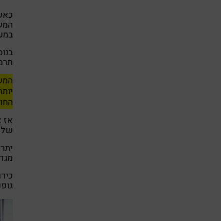
כאשר
המשמ
במער
בנוס
תרמי
המשמ
יותר
החומ
אז א
שלכ
יתרה
מגדי
כידו
גופנ