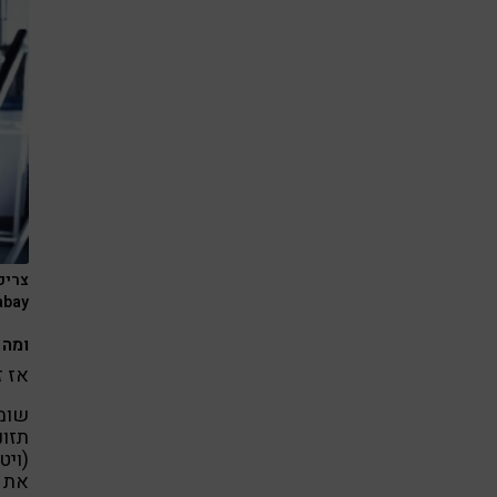
צריכ
abay
ומה 
אז ז
שומן
תזונ
את ט