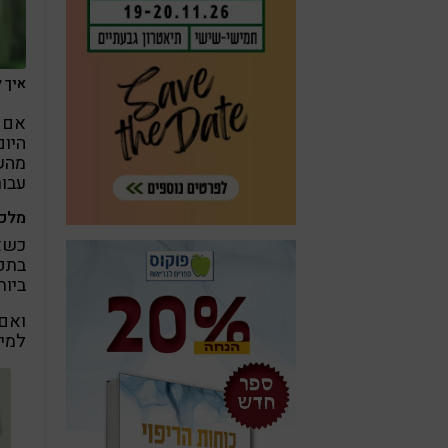
איך לא
אם פ
היום
מהשג
עבור
מלכו
כשאו
בתפר
ביות
ואם 
למי 