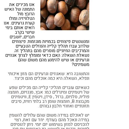
אנו מכירים את
קורונה
טבעונות
התמונה של האיש
הרובץ מול
הטלוויזיה ומולו
קערת גרעינים. אנו
רואים אותם בימי
שישי בקרב
חברים, יושבים
ומנשנשים פיצוחים בכמויות מוגזמות. פיצוחים
שלרוב עברו תהליך קלייה והנוזלים הטבעיים
והמרכיבים החיוניים מוסרים מהם בתהליך זה.
נשאלת השאלה: האם כדאי ומומלץ לצרוך אגוזים
וגרעינים או שיש להימנע מהם משום שהם
משמינים?
והתשובה היא: שאגוזים וגרעינים הם מזון איכותי
ונפלא, השאלה היא כמה אוכלים מהם וכיצד.
כשאינם עוברים תהליכי קלייה הם מכילים שפע
של ויטמינים ומינרלים כמו: אבץ, מגנזיום, חומצה
פולית, סלניום, ברזל , סידן, ויטמין
E
, וויטמינים
מקבוצת
B
, חומצות שומן רב בלתי רווית, סיבים
תזונתיים ואחוזי חלבון גבוהים.
יש לאוכלם במידה משום שהם עלולים להשמין
במידה ונאכל מהם בעודף. יחד עם זאת, רצוי
להכניסם למזון בשימוש יום יומי. ניתן להוסיפם