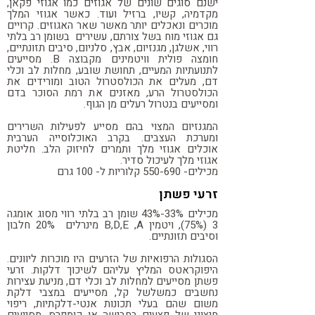
ישנם סוגים שונים של אגוזים כמו אגוזי פקאן,
מקדמיה, קשיו, ברזיל ועוד. כאשר אגוזי המלך
מוכרים ונאכלים יותר מאשר שאר האגוזים. קרויים
גם אגוזי מוח בשל צורתם,
עשירים בשומן רב בלתי
רווי, אשלגן, מגנזיום, אבץ, סלניום, סיבים תזונתיים,
חומצה פולית וויטמינים מקבוצה
B
. מסייעים
לתנועתיות המעיים, תחושת שובע, מחלות לב וכלי
דם, מעלים את הכולסטרול הטוב ומורידים את
הכולסטרול הרע, מאזנים את רמת הסוכר בדם
ומסייעים בנטרול רעלים מן הגוף.
המגנזיום המצוי בהם מסייע לפעילות השרירים
ומערכת העצבים. בקרב האוכלוסייה הערבית
אוכלים אגוזי מלך ותמרים לחיזוק הלב. חליטת
אגוזי מלך לעיכול סדיר.
מכילים- 550-690 קלוריות ל-
100 גרם
זרעי פשתן
מכילים 33%-43% שומן רב בלתי רווי מסוג אומגה
3 (75%), ויטמין
A
,
B,D,E
מינרלים 20% חלבון
וסיבים תזונתיים.
הסגולות הרפואיות של הזרעים היו מוכרות ליוונים.
היפוקראטס המליץ עליהם לשיכוך דלקות. זרעי
פשתן מסייעים למחלות לב וכלי דם, מניעת עצירות
נחשבים כמשלשל קל, מסייעים במצבי דלקת
משום שהם בעלי תכונות אנטי-דלקתיות, ריפוי