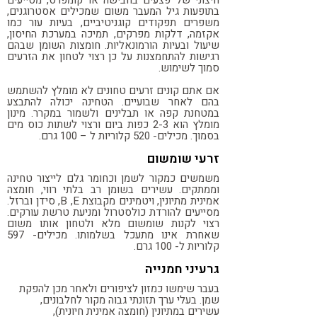
חיצוני של פצעים בחבישה או קומפרס, מסייעים
בתופעות גיל המעבר משום שמכילים אס
טרוגנים,
משפרים תפקודים קוגניטיביים, בעיות עור כמו
אקזמה, דלקות מפרקים, תמיכה במערכת החיסון,
שיעול ובעיות הורמונאליות. חומצות השומן שבהם
רגישות להתחמצנות על כן רצוי לטחון את הזרעים
סמוך לשימוש.
אם אתם קונים זרעים טחונים לא מומלץ להשתמש
בהם לאחר שבועיים. הטחינה יכולה להתבצע
במטחנת קפה או תבלינים ולשמור במקרר. מינון
מומלץ הוא 2-3 כפות ביום ורצוי לשתות כוס מים
בסמוך. מכילים- 520 קלוריות ל – 100 גרם.
זרעי שומשום
מ
שמשים כמקור לשמן וכחומר גלם לייצור טחינה
וממתקים. עשירים בשומן רב בלתי רווי, חומצה
אמינית מתיונין, ויטמינים מקבוצת
B ,E
, סידן וברזל.
מסייעים להורדת כולסטרול ומניעת טרשת עורקים.
רצוי לקנות שומשום מלא ולטחון אותו משום
שאחרת אינו מתעכל בשלמותו. מכילים- 597
קלוריות ל- 100 גרם.
גרעיני חמנייה
בעבר שימשו כמזון לציפורים ולאחר מכן להפקת
שמן. בעלי ערך תזונתי גבוה מקור לחלבונים,
עשירים במתיונין (חומצה אמינית חיונית),