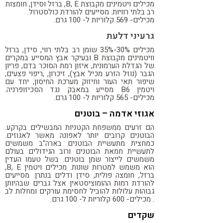
מכילים ויטמינים מקבוצת
B, E
, ברזל וסידן, חומצות
רב בלתי רוויות. מסייעים להורדת כולסטרול.
מכילים- 569 קלוריות ל- 100 גרם.
גר
עיני דלעת
מכילים 30%-35% שומן רב בלתי רווי, סידן, ברזל
וויטמינים מקבוצת
B
ובעיקר אבץ המסייע במקרים
של הגדלת הערמונית, איזון רמת הסוכר בדם, פריון
הגבר (נוזל הזרע מכיל אבץ), זיכרון, ,ריפוי פצעים,
שיפור תאי העור וחיזוק מערכת החיסון, יחד עם
ויטמין
B6
מסייע במאבק נגד הסכיזופרניה.
מכילים- 565 קלוריות ל- 100 גרם.
אגוזי אדמה – בוטנים
הם זרעים ממשפחת הקטניות המבשילים בקרקע.
הבוטנים קרובים יותר לאפונה מאשר לאגוזים.
כמחצית מתעשיית הבוטנים בארה"ב משמשים
לתעשיית חמאת הבוטנים ורוב הגידולים בעולם
משמשים לייצור שמן בוטנים. בשל טעמו העדין
הוא משמש למטרות שונות. מכילים ויטמין
B, E
,
ברזל, חומצה פולית, סידן ודלים בנתרן. מסייעים
להורדת רמות ההומוציסטאין אצל גברים שבהיותן
גבוהות עלולות להוביל לחסימת עורקים ומחלות לב
. מכילים- 600 קלוריות ל- 100 גרם.
שקדים