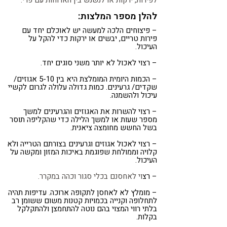
לפירות, ירקות או לנשנש בין הארוחות עם פרי.
להלן מספר המלצות:
– פיצוחים הלכה למעשה יש לאוכלם יחד עם
פירות טריים, יבשים או ירקות כדי להקל על
העיכול.
– רצוי לאכול לא יותר משני סוגים יחד.
– הכמות היומית המומלצת היא בין 5-10 אגוזים/
שקדים/ גרעינים. כמות גדולה עלולה לגרום לקשיי
עיכול ולהשמנה.
– רצוי להשרות את האגוזים והגרעינים למשך
מספר שעות או למשך הלילה כדי שהקליפה תוסר
בשל החשש מחומצה ציאנית.
– רצוי לאכול אגוזים וגרעינים בצורתם הטרייה ולא
קלויה וממולחת שפוגמת באיכות המזון ומקשה על
העיכול.
– רצ
וי לאחסנם בכלי סגור וכהה במקרר.
– מומלץ לא לאחסן לתקופה ארוכה. עדיפות תהיה
לתחלופה וקנייה בכמויות קטנות משום ששומן רב
בלתי רווי המצוי בהם נוטה להתחמצן ולהתקלקל
בקלות.