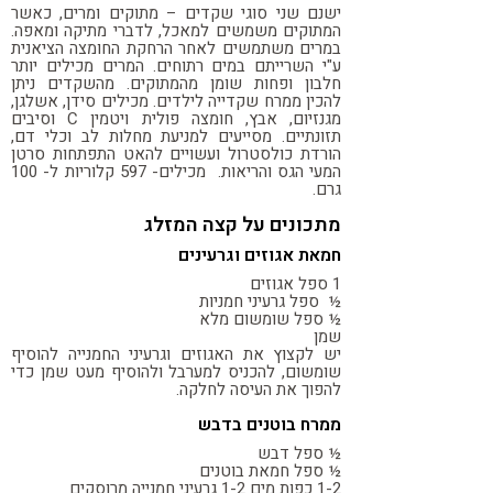
ישנם שני סוגי שקדים – מתוקים ומרים, כאשר
המתוקים משמשים למאכל, לדברי מתיקה ומאפה.
במרים משתמשים לאחר הרחקת החומצה הציאנית
ע"י השרייתם במים רתוחים. המרים מכילים יותר
חלבון ופחות שומן מהמתוקים. מהשקדים ניתן
להכין ממרח שקדייה לילדים. מכילים סידן, אשלגן,
מגנזיום, אבץ, חומצה פולית ויטמין
C
וסיבים
תזונתיים. מסייעים למניעת מחלות לב וכלי דם,
הורדת כולסטרול ועשויים להאט התפתחות סרטן
המעי הגס והריאות. מכילים- 597 קלוריות ל- 100
גרם.
מתכונים על קצה המזלג
חמאת אגוזים וגרעינים
1 ספל אגוזים
½ ספל גרעיני חמניות
½ ספל שומשום מלא
שמן
יש לקצוץ את האגוזים וגרעיני החמנייה להוסיף
שומשום, להכניס למערבל ולהוסיף מעט שמן כדי
להפוך את העיסה לחלקה.
ממרח בוטנים בדבש
½ ספל דבש
½ ספל חמאת בוטנים
1-2 כפות מים 1-2 גרעיני חמנייה מרוסקים