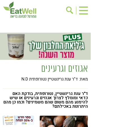
הרשמה לניוזלטר
אודות
בישול בריא
אינדקס עסקים
ריפוי ומניעת מחלות
בריאות האישה
תוספי תזונה
מתכוני בריאות
אגוזים וגרעינים
אירועים
שינוי תזונתי
מאת: ד"ר ענת גרינשטיין נטורופתית N.D
גישות בתזונה
דיאטה
ניקוי רעלים
מזונות על
ד"ר ענת גרינשטיין, נטורופתית, בודקת האם
כדאי ומומלץ לצרוך אגוזים וגרעינים או שיש
ילדים
תזונה וספורט
להימנע מהם משום שהם משמינים? וכמו כן מהם
היתרונות באכילתם?
הפרעות קשב & ריכוז
אכילה רגשית
רגישות לגלוטן
טעים להכיר