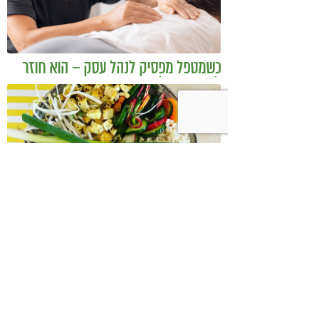
כשמטפל מפסיק לנהל עסק – הוא חוזר
להיות מטפל
בודהה בול אורז מלא עם ירקות כבושים
ומקושקשת טופו