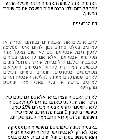
באבטיח, אבל לעומת האבטיח הבננה מכילה הרבה
יותר קלוריות ולכן הרבה פחות מושכת את כל שומרי
המשקל.
גם הגרעינים
לרוב אוכלים את האבטיחים בצורתם הטרייה או
כמרכיב בסלט פירות. נכון להיום אינני ממליצה
להכין ריבת אבטיחים וגם לא שום מאכל אחר
מקליפות אבטיחים, אלא אם כן אתם בטוחים
שאבטיח שלכם גדל בגידול אורגני . מדוע? משום
שבשיטה המודרנית לגידול אבטיחים החקלאים
משתמשים בניטרטים, חומרים כימיים רעילים
לאדם שמתרכזים מתחת לקליפת האבטיח ונהיים
למרכיב בריבה או בכל מאכל אחר שתכינו
מהקליפה.
לא רק האבטיח עצמו בריא, אלא גם הגרעינים שלו.
תזכרו את זה, לפני שאתם בוחרים לקנות אבטיח
ללא גרעינים! גרעיני אבטיח מכילים 25% שמן,
שעשיר בויטמין D ומבחינת ההרכב הכימי שלו
והשפעה על הגוף הוא קרוב מאד לשמן שקדים.
באבטיח נעשה שימוש גם בתעשיית הקוסמטיקה
אבל לא רק. לאבטיח יש סגולות רפואיות רבות
והוא משמש במקרים של חום גבוה, אבנים בכיס