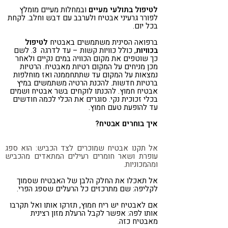
לטיפול בתולעי מעיים
ובמחלות מעיים מומלץ
לפורר גרעיני אבטיח ולערבב עם דבש וחלב. לקחת
בכל יום.
ברפואה הסינית משתמשים באבטיח
לטיפול
בכוויות
, כולל כוויות קשות – עד לדרגה 3. לשם
כך שוטפים את מקום הכוויה במים נקיים ולאחר
מכן מניחים על המקום רטיות מאבטיח. הרטיות
נמצאות על המקום עד שתתחממנה ואז מוחלפות
ברטיות חדשות. להכנת הרטיה משתמשים במיץ
אבטיח חמוץ. להכנתו לוקחים בשר אבטיח ושמים
בכלי זכוכית נקי. סוגרים את הכלי לכמה חודשים
עד להופעת טעם חמוץ.
איך בוחרים אבטיח?
אל תקנו אבטיח שמוכרים לצד הכביש: הוא ספג
עופרת ושאר חומרים רעילים המתאדים מהכביש
ומהמכוניות.
אל תאכלו את החלק הלבן של האבטיח שסמוך
לקליפה: שם מתרכזים כל הרעלים שספג הפרי.
אם לאבטיח יש ריח חמוץ, תזרקו אותו ואל תקרבו
אותו לפה: אפשר לקבל הרעלת מזון רצינית
מאבטיח כזה.