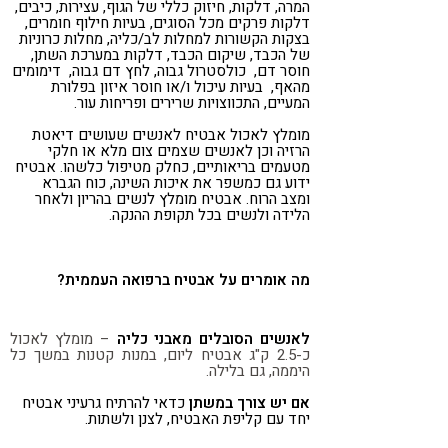
המרה, דלקות, חיזוק כללי של הגוף, עצירות, כיבים,
דלקות פרקים מכל הסוגים, בעיות חילוף חומרים,
בצקות הקשורות למחלות לב/כליה, מחלות כרוניות
של הכבד, שיקום הכבד, דלקות במערכת השתן,
חוסר דם, כולסטרול גבוה, לחץ דם גבוה, דימומים
מהאף, בעיות עיכול ו/או חוסר איזון בפלורת
המעיים, התכווצויות שרירים ופריחות עור.
מומלץ לאכול אבטיח לאנשים שעושים דיאטת
הרזיה וכן לאנשים שצמים צום מלא או חלקי
מטעמים בריאותיים, כחלק מטיפול כלשהו. אבטיח
ידוע גם כמשפר את איכות השינה, כוח הגברא
ומצב הרוח. אבטיח מומלץ לנשים בהריון ולאחר
הלידה ולנשים בכל תקופת ההנקה.
מה אומרים על אבטיח ברפואה העממית?
לאנשים הסובלים מאבני כליה
– מומלץ לאכול
כ-2.5 ק"ג אבטיח ליום, במנות קטנות במשך כל
היממה, גם בלילה.
אם יש צורך במשתן
כדאי להרתיח גרעיני אבטיח
יחד עם קליפת האבטיח, לצנן ולשתות.