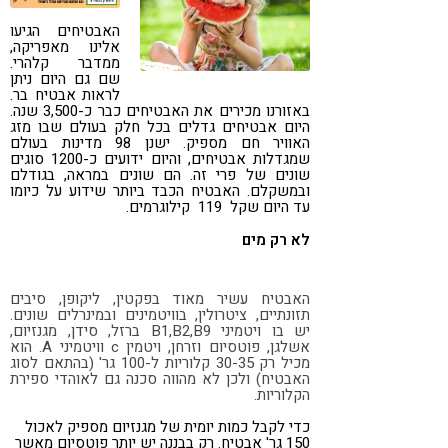
קורונה
טבעונות
האבטיחים הגיעו
אלינו מאפריקה,
ממדבר קלהרי.
שם גם היום ניתן
לראות אבטיח בר.
באזורנו מכירים את האבטיחים כבר כ-3,500 שנה.
היום אבטיחים גדלים בכל חלק בעולם שבו מזג
האוויר חם מספיק. ישנן 98 מדינות בעולם
שמגדלות אבטיחים, והיום ידועים כ-1200 סוגים
שונים של פרי זה. הם שונים במראה, בגודלם
ובמשקלם. האבטיח הכבד ביותר שידוע על כיומו
עד היום שקל 119 קילוגרמים.
לא רק מים
האבטיח עשיר מאוד בפקטין, ליקופן, סיבים
תזונתיים, ציטרולין, בוויטמינים ובמינרלים שונים.
יש בו ויטמיני B1,B2,B9 ברזל, סידן, מגנזיום,
אשלגן, פוטסיום וזרחן, ויטמין c וויטמיני A. הוא
מכיל רק 30-35 קלוריות ל-100 גר' (בהתאם לסוג
האבטיח) ולכן לא מהווה סכנה גם לאוהדי ספירת
הקלוריות.
כדי לקבל כמות יומית של מגנזיום מספיק לאכול
150 גר' אבטיח. רק בבננה יש יותר פוטסיום מאשר