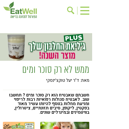
הרשמה לניוזלטר
אודות
בישול בריא
אינדקס עסקים
ריפוי ומניעת מחלות
בריאות האישה
תוספי תזונה
מתכוני בריאות
ממש לא רק סוכר ומים
אירועים
שינוי תזונתי
מאת: ד"ר יעל טוקצ'ינסקי
גישות בתזונה
דיאטה
ניקוי רעלים
מזונות על
חשבתם שאבטיח הוא רק סוכר ומים ? תחשבו
שוב. לאבטיח סגולות רפואיות רבות לריפוי
ילדים
תזונה וספורט
ומניעת מחלות בנוסף להיותו עשיר מאוד
בפקטין, ליקופן, סיבים תזונתיים, ציטרולין,
בוויטמינים ובמינרלים שונים.
הפרעות קשב & ריכוז
אכילה רגשית
רגישות לגלוטן
טעים להכיר