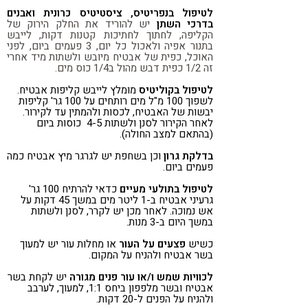
לטיפול בנפריטיס, ציסטיטיס כרונית ואבנים
בדרכי השתן
יש להוריד את החלק הירוק של
הקליפה, לחתוך לחתיכות קטנות דקות, לייבש
בתנור אפיה ולאכול כל יום, 3 פעמים ביום, לפני
האוכל, כפית של אבטיח מיובש ולשתות מיד אחרי
זה 1/2 כפית דבש מהול ב1/4 כוס מים.
לטיפול בקוליטיס
מומלץ לייבש קליפות אבטיח.
לשפוך 100 מ"ל מים רותחים על 100 גר' קליפות
יבשות של האבטיח, לכסות ולהמתין עד לקירור.
לאחר הקירור לסנן ולשתות 4-5 כוסות ביום
(בהתאם למצב החולה).
בדלקת גרון
וכן בשחפת יש לגרגר מיץ אבטיח כמה
פעמים ביום.
לטיפול בתולעי מעיים
כדאי להרתיח 100 גר'
גרעיני אבטיח ב-1 ליטר מים במשך 45 דקות על
אש נמוכה. לאחר מכן יש לקרר, לסנן ולשתות
במשך היום ב-3 מנות.
כשיש
פצעים על העור
או מחלות עור יש למעוך
בשר אבטיח ולהניח על המקום.
לכוויות שמש ו/או עור פנים מגורה
יש לקחת בשר
אבטיח ובשר מלפפון ביחס 1:1, למעוך, לערבב
ולהניח על הפנים ל-20 דקות.