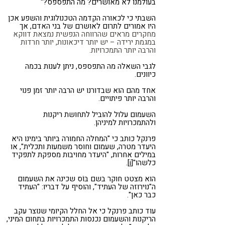
בעולמנו לא מאושרים? מה התפספס?"
השבתי כי לכאורה הקִדמה הטכנולוגית והשפע אכן
היו אמורים לתרום לאושרם של בני האדם, אך
מחקרים מראים שהרווחה הנפשית נמצאת דווקא
במגמת ירידה – יש יותר דיכאונות, יותר חרדות
והרבה יותר התמכרויות.
לגבי השאלה מה התפספס, ניתן לענות בכמה
כיוונים.
אחד מהם הוא שבדורנו יש הרבה יותר זמן פנוי
והרבה יותר פיתויים.
השעמום עלול להוביל לתחושת ריקנות
ולהתמכרויות למיניהן.
פרנקל כותב כי "המחלה החמורה ביותר בימינו היא
היעדר מטרה, שעמום וחוסר משמעות ותכלית", או
במילים אחרות, "היעדר מחויבות מספקת לתפקיד
כלשהו"
[i]
.
הוא מצטט חוקר בשם בּוֹס שכינה את השעמום
ה"נוירוזה של העתיד", והוסיף על דבריו: "העתיד
כבר כאן".
עוד כותב פרנקל כי אל החלל הקיומי שנוצר עקב
הריקנות והשעמום נכנסות התמכרויות בתחום המיני,