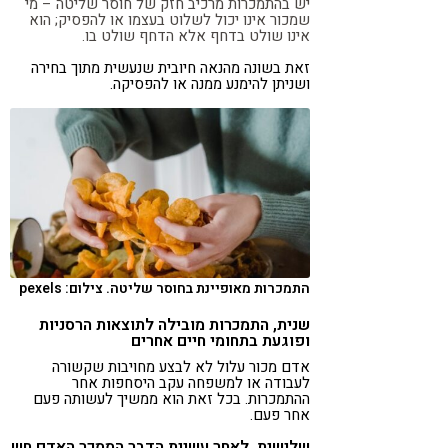
יש בהתמכרות מרכיב חזק של חוסר שליטה – מי
שמכור אינו יכול לשלוט בעצמו או להפסיק; הוא
אינו שולט בדחף אלא הדחף שולט בו.
זאת בשונה מהנאה חיובית שנעשית מתוך בחירה
ושניתן להימנע ממנה או להפסיקה.
התמכרות מאופיינת בחוסר שליטה. צילום: pexels
שנית, התמכרות מובילה לתוצאות הרסניות
ופוגעת בתחומי חיים אחרים
אדם מכור עלול לא לבצע מחויבות שקשורה
לעבודה או למשפחה עקב היסחפות אחר
ההתמכרות. בכל זאת הוא ממשיך לעשותה פעם
אחר פעם.
שלישית, לאחר עשיית הדבר הממכר האדם חש