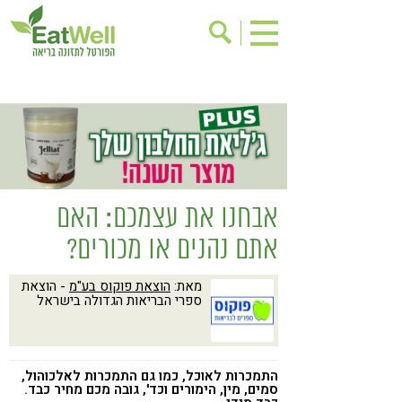
הרשמה לניוזלטר
אודות
בישול בריא
אינדקס עסקים
ריפוי ומניעת מחלות
בריאות האישה
תוספי תזונה
מתכוני בריאות
אבחנו את עצמכם: האם
אירועים
שינוי תזונתי
אתם נהנים או מכורים?
גישות בתזונה
דיאטה
מאת:
הוצאת פוקוס בע"מ
- הוצאת
ניקוי רעלים
מזונות על
ספרי הבריאות הגדולה בישראל
ילדים
תזונה וספורט
הפרעות קשב & ריכוז
אכילה רגשית
התמכרות לאוכל, כמו גם התמכרות לאלכוהול,
רגישות לגלוטן
טעים להכיר
סמים, מין, הימורים וכד', גובה מכם מחיר כבד.