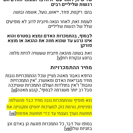
רגשות שליליים רבים
בהם: ריקנות, פחד, ייאוש, גועל, אשמה ובושה.
לעומת זאת, לאחר הנאה חיובית לרוב לא מופיעים
שלל של רגשות שליליים.
לבסוף, בהתמכרות האדם נמצא בסטרס והוא
אינו נרגע עד שהוא חווה את ההנאה או מוצא
פורקן
זאת בשונה מהנאה חיובית שעשויה להיות מלווה
ברוגע ובקורת רוח
[v]
.
מחיר ההתמכרויות
הרופא גאבור מאטה מציין שכל ההתמכרויות גובות
מחיר מבריאות האדם ומאושרו; "אין התמכרויות
טובות" ו"אין בתולדות העולם התמכרות ששיככה
סבל רב יותר משגרמה לבסוף", קובע מאטה
[vi]
.
הוא מוסיף שהתמכרות גובה מחיר כבד מהשלווה
הפנימית, גורמת נזק למערכות יחסים ומקטינה את
תחושת הערך העצמי עד כדי תחושת אפסות
[vii]
.
בסופו של דבר, כל התמכרות פוגעת הן באדם והן
בזוגיות שלו
[viii]
.