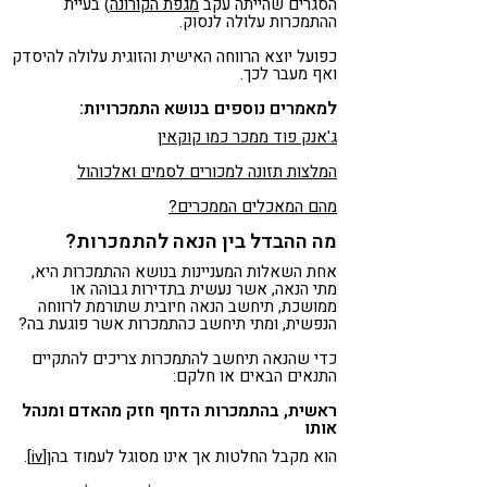
הסגרים שהייתה עקב
מגפת הקורונה
) בעיית
ההתמכרות עלולה לנסוק.
כפועל יוצא הרווחה האישית והזוגית עלולה להיסדק
ואף מעבר לכך.
למאמרים נוספים בנושא התמכרויות:
ג'אנק פוד ממכר כמו קוקאין
המלצות תזונה למכורים לסמים ואלכוהול
מהם המאכלים הממכרים?
מה ההבדל בין הנאה להתמכרות?
אחת השאלות המעניינות בנושא ההתמכרות היא,
מתי הנאה, אשר נעשית בתדירות גבוהה או
ממושכת, תיחשב הנאה חיובית שתורמת לרווחה
הנפשית, ומתי תיחשב כהתמכרות אשר פוגעת בה?
כדי שהנאה תיחשב להתמכרות צריכים להתקיים
התנאים הבאים או חלקם:
ראשית, בהתמכרות הדחף חזק מהאדם ומנהל
אותו
הוא מקבל החלטות אך אינו מסוגל לעמוד בהן
[iv]
.