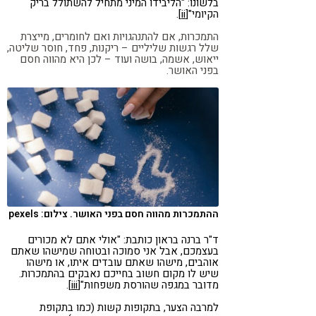
בלשונו: "הליבידו המיני מתחיל להשתולל בריק
הקיומי"
[ii]
.
התמכרות, אם להתנהגויות ואם לחומרים, מייצרת
שלל רגשות שליליים – ריקנות, פחד, חוסר שליטה,
ייאוש, אשמה, בושה ועוד – לכן היא מהווה חסם
בפני האושר.
ההתמכרות מהווה חסם בפני האושר. צילום: pexels
ד"ר ברנה בראון כותבת: "אולי אתם לא מכורים
בעצמכם, אבל אני סמוכה ובטוחה שמישהו שאתם
אוהבים, מישהו שאתם עובדים איתו, או מישהו
שיש לו מקום חשוב בחייכם נאבקים בהתמכרות.
מדובר במגפה שהורסת משפחות"
[iii]
.
למרבה הצער, בתקופות קשות (כמו בתקופת