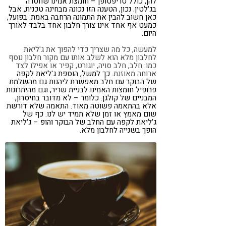
להן, כולל טריפטופן – חומצת אמינו שחסרה
בג'לטין. נכון, הטענה הזו נכונה מבחינה טכנית, אבל
כאן חשוב להבין את התמונה הרחבה באמת: בפועל,
כמעט אף אחד אינו צורך חלבון אחד בלבד לאורך
היום.
למעשה, כל מה שצריך כדי להפוך את ג'ליאת
לחלבון מלא הוא לשלב אותו עם מקור חלבון נוסף
כמו: חלב, חלב סויה, יוגורט, קפיר או אפילו לצד
ארוחה מאוזנת.
כך למשל, הוספת ג'ליאת לקפה
של הבוקר עם חלב מאפשרת ליהנות גם מהשלמת
פרופיל חומצות האמינו לבניית שריר, וגם מהיתרונות
המבניים של קולגן. כלומר – לא מדובר בחיסרון,
אלא בהתאמה פשוטה מאוד. התאמה שלא דורשת
שום מאמץ או זמן שלא תמיד יש לנו. כף של
ג'ליאת לקפה עם החלב של הבוקר והופ – ג'ליאת
הופך בשנייה לחלבון מלא.