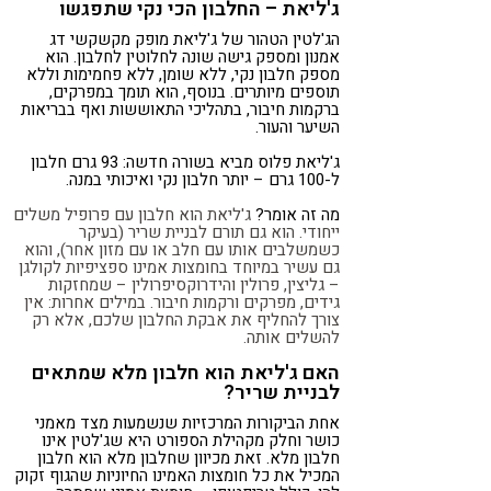
ג'ליאת – החלבון הכי נקי שתפגשו
הג'לטין הטהור של ג'ליאת מופק מקשקשי דג
אמנון ומספק גישה שונה לחלוטין לחלבון. הוא
מספק חלבון נקי, ללא שומן, ללא פחמימות וללא
תוספים מיותרים. בנוסף, הוא תומך במפרקים,
ברקמות חיבור, בתהליכי התאוששות ואף בבריאות
השיער והעור.
ג'ליאת פלוס מביא בשורה חדשה: 93 גרם חלבון
ל-100 גרם – יותר חלבון נקי ואיכותי במנה.
מה זה אומר?
ג'ליאת הוא חלבון עם פרופיל משלים
ייחודי. הוא גם תורם לבניית שריר (בעיקר
כשמשלבים אותו עם חלב או עם מזון אחר), והוא
גם עשיר במיוחד בחומצות אמינו ספציפיות לקולגן
– גליצין, פרולין והידרוקסיפרולין – שמחזקות
גידים, מפרקים ורקמות חיבור. במילים אחרות: אין
צורך להחליף את אבקת החלבון שלכם, אלא רק
להשלים אותה.
האם ג'ליאת הוא חלבון מלא שמתאים
לבניית שריר?
אחת הביקורות המרכזיות שנשמעות מצד מאמני
כושר וחלק מקהילת הספורט היא שג'לטין אינו
חלבון מלא. זאת מכיוון שחלבון מלא הוא חלבון
המכיל את כל חומצות האמינו החיוניות שהגוף זקוק