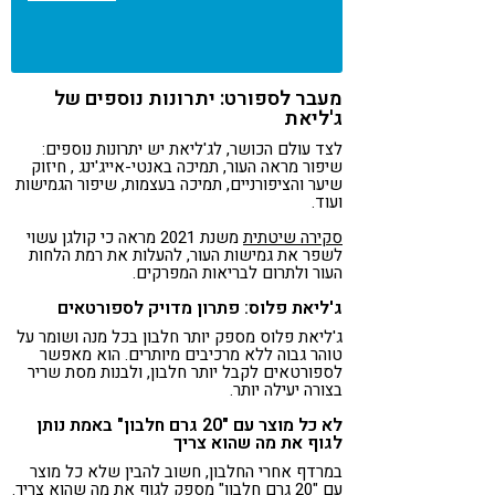
מעבר לספורט: יתרונות נוספים של
ג'ליאת
לצד עולם הכושר, לג'ליאת יש יתרונות נוספים:
שיפור מראה העור, תמיכה באנטי-אייג'ינג , חיזוק
שיער והציפורניים, תמיכה בעצמות, שיפור הגמישות
ועוד.
סקירה שיטתית
משנת 2021 מראה כי קולגן עשוי
לשפר את גמישות העור, להעלות את רמת הלחות
העור ולתרום לבריאות המפרקים.
ג'ליאת פלוס: פתרון מדויק לספורטאים
ג'ליאת פלוס מספק יותר חלבון בכל מנה ושומר על
טוהר גבוה ללא מרכיבים מיותרים. הוא מאפשר
לספורטאים לקבל יותר חלבון, ולבנות מסת שריר
בצורה יעילה יותר.
לא כל מוצר עם "20 גרם חלבון" באמת נותן
לגוף את מה שהוא צריך
במרדף אחרי החלבון, חשוב להבין שלא כל מוצר
עם "20 גרם חלבון" מספק לגוף את מה שהוא צריך.