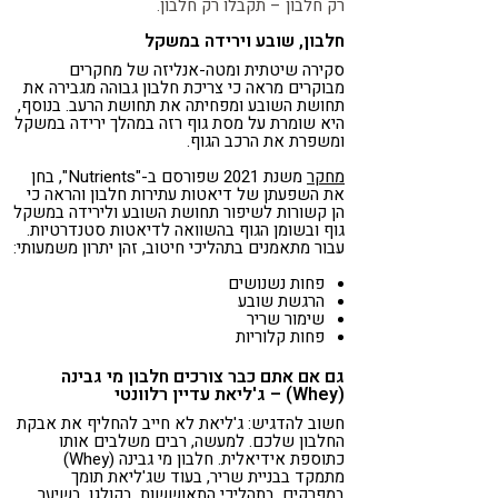
רק חלבון – תקבלו רק חלבון.
חלבון, שובע וירידה במשקל
סקירה שיטתית ומטה-אנליזה של מחקרים
מבוקרים מראה כי צריכת חלבון גבוהה מגבירה את
תחושת השובע ומפחיתה את תחושת הרעב. בנוסף,
היא שומרת על מסת גוף רזה במהלך ירידה במשקל
ומשפרת את הרכב הגוף.
מחקר
משנת 2021 שפורסם ב-"Nutrients", בחן
את השפעתן של דיאטות עתירות חלבון והראה כי
הן קשורות לשיפור תחושת השובע ולירידה במשקל
גוף ובשומן הגוף בהשוואה לדיאטות סטנדרטיות.
עבור מתאמנים בתהליכי חיטוב, זהן יתרון משמעותי:
פחות נשנושים
הרגשת שובע
שימור שריר
פחות קלוריות
גם אם אתם כבר צורכים חלבון מי גבינה
(Whey) – ג'ליאת עדיין רלוונטי
חשוב להדגיש: ג'ליאת לא חייב להחליף את אבקת
החלבון שלכם. למעשה, רבים משלבים אותו
כתוספת אידיאלית. חלבון מי גבינה (Whey)
מתמקד בבניית שריר, בעוד שג'ליאת תומך
במפרקים, בתהליכי התאוששות, בקולגן, בשיער,