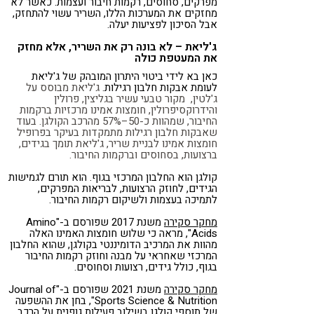
מפרקים, סחוסים, רקמות חיבור ועצמות. כאשר לא
מחזקים את המערכות הללו, השריר עשוי להתחזק,
אבל הסיכון לפציעות יעלה.
ג'ליאת – לא בונה רק את השריר, אלא מחזק
את המעטפת כולה
כאן בא לידי ביטוי היתרון המובהק של ג'ליאת
לעומת אבקות חלבון רגילות.
ג'ליאת מבוסס על
ג'לטין, מקור טבעי עשיר בגליצין, פרולין
והידרוקסיפרולין, חומצות אמינו מרכזיות ברקמות
החיבור, שמהוות כ-50–57% מהרכב הקולגן. בעוד
שאבקות חלבון רגילות מתמקדות בעיקר בפרופיל
חומצות אמינו לבניית שריר, ג'ליאת תומך בגידים,
ברצועות, בסחוסים וברקמות החיבור.
קולגן הוא החלבון המרכזי בגוף. הוא תורם לגמישות
הגידים, לחוזק הרצועות, לבריאות המפרקים,
לתמיכה בעצמות ולשיקום רקמות החיבור.
מחקר סקירה
משנת 2017 שפורסם ב-"Amino
Acids", מראה כי שלוש חומצות האמינו האלה
מהוות את המרכיב הדומיננטי בקולגן, שהוא החלבון
המרכזי שאחראי על מבנה וחוזק רקמות החיבור
בגוף, כולל גידים, רצועות וסחוסים.
מחקר סקירה
משנת 2021 שפורסם ב-"Journal of
Sports Science & Nutrition", בחן את ההשפעה
של תוספי קולגן בשילוב פעילות גופנית על הרכב