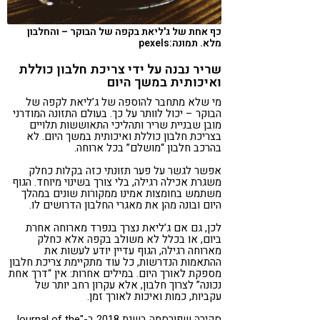
כף אחת של ג'ליאת בקפה של הבוקר – והחלבון
מלא. תמונה:pexels
שריר נבנה על ידי צריכת חלבון כוללת
ואיכותית במשך היום
מי שלא מתחבר להוספה של ג’ליאת לקפה של
הבוקר – יכול לוותר על כך. בעולם התזונה המודרני
מובן שבניית שריר ותהליכי התאוששות תלויים
בצריכת חלבון כוללת ואיכותית במשך היום. לא
בהרכב חלבון “מושלם” בכל ארוחה.
אפשר לגשר על פער תזונתי כזה בקלות כחלק
משגרת אכילה רגילה, בלי צורך בשינוי מיוחד. הגוף
משתמש בחומצות אמינו ממקורות שונים במהלך
היום ובונה מהן את מאגרי החלבון הדרושים לו.
לכן, גם אם ג’ליאת נצרך בנפרד מארוחה אחרת
ביום, או בכלל לא משולב בקפה אלא כחלק
מארוחה רגילה, הגוף עדיין יודע לעשות את
ההתאמות הנדרשות, כל עוד מתקיימת צריכת חלבון
מספקת לאורך היום. במילים אחרות: אין “דרך אחת
נכונה” לצרוך חלבון, אלא עקרון רחב יותר של
עקביות, כמות ואיכות לאורך זמן.
סקירה
שפורסמה בשנת 2018 ב-"Journal of the