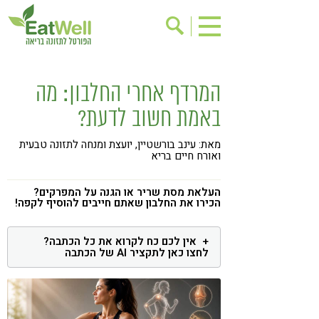
הרשמה לניוזלטר
אודות
המרדף אחרי החלבון: מה
בישול בריא
אינדקס עסקים
באמת חשוב לדעת?
ריפוי ומניעת מחלות
בריאות האישה
מאת: עינב בורשטיין, יועצת ומנחה לתזונה טבעית
תוספי תזונה
מתכוני בריאות
ואורח חיים בריא
אירועים
שינוי תזונתי
העלאת מסת שריר או הגנה על המפרקים?
הכירו את החלבון שאתם חייבים להוסיף לקפה!
גישות בתזונה
דיאטה
ניקוי רעלים
מזונות על
אין לכם כח לקרוא את כל הכתבה?
לחצו כאן לתקציר AI של הכתבה
ילדים
תזונה וספורט
הפרעות קשב & ריכוז
אכילה רגשית
רגישות לגלוטן
טעים להכיר