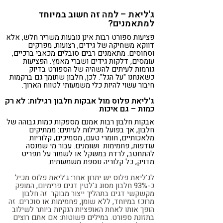
ג'ליאת – למה זה חשוב במיוחד
למתאמנים?
פציעות ספורט רבות אינן נובעות משריר חלש, אלא
דווקא משחיקה של גידים, רצועות, מפרקים
וסחוסים. מתאמנים רבים סובלים מכאבי ברכיים,
עומסים, דלקות גידים ושברי מאמץ. הפציעות
גורמות לעיתים להשהיה של הספורט בדיוק
כשאנחנו "על הגל". לכן, חלבון שתומך גם ברקמות
חיבור עשוי להיות כלי משמעותי לטווח הארוך.
ג'ליאת פלוס מול אבקות חלבון רגילות: לא רק
כמות – גם איכות
אבקות חלבון רבות אמנם מספקות כמות גבוהה של
חלבון, אך בפועל מכילות לעיתים: ממתיקים
מלאכותיים, חומרי טעם, מסמיכים, קלוריות
עודפות, פחמימות ושומנים. עבור מי שמנסה
להתחטב, לרדת במשקל או לשמור על תפריט
מדויק, כל קלוריה נוספת משמעותית.
לג'ליאת פלוס יש יתרון אחר: ג’ליאת פלוס מכיל
כ-93% חלבון מסוג ג'לטין דגים פרימיום, המופק
מקשקשי דגים בתהליך ייצור מבוקר. זה חלבון
מרוכז במיוחד, ללא שומן, פחמימות או סוכרים. זה
הופך אותו לאחת האופציות הנקיות ביותר לשילוב
בתזונת ספורט. במילים פשוטות: אם אתם רוצים