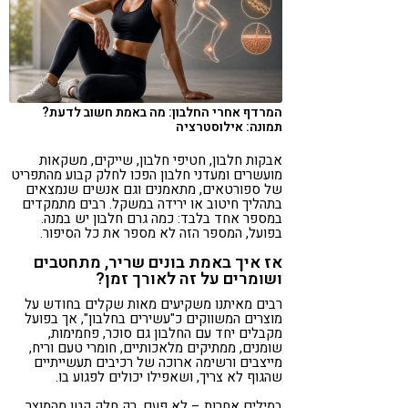
קורונה
טבעונות
המרדף אחרי החלבון: מה באמת חשוב לדעת?
תמונה: אילוסטרציה
אבקות חלבון, חטיפי חלבון, שייקים, משקאות
מועשרים ומעדני חלבון הפכו לחלק קבוע מהתפריט
של ספורטאים, מתאמנים וגם אנשים שנמצאים
בתהליך חיטוב או ירידה במשקל. רבים מתמקדים
במספר אחד בלבד: כמה גרם חלבון יש במנה.
בפועל, המספר הזה לא מספר את כל הסיפור.
אז איך באמת בונים שריר, מתחטבים
ושומרים על זה לאורך זמן?
רבים מאיתנו משקיעים מאות שקלים בחודש על
מוצרים המשווקים כ"עשירים בחלבון", אך בפועל
מקבלים יחד עם החלבון גם סוכר, פחמימות,
שומנים, ממתיקים מלאכותיים, חומרי טעם וריח,
מייצבים ורשימה ארוכה של רכיבים תעשייתיים
שהגוף לא צריך, ושאפילו יכולים לפגוע בו.
במילים אחרות – לא פעם, רק חלק קטן מהמוצר