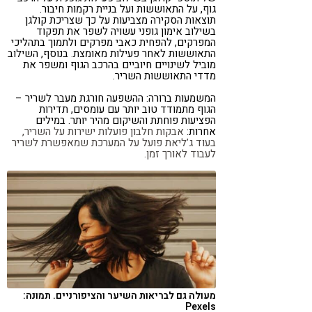
גוף, על התאוששות ועל בניית רקמות חיבור.
תוצאות הסקירה מצביעות על כך שצריכת קולגן
בשילוב אימון גופני עשויה לשפר את תפקוד
המפרקים, להפחית כאבי מפרקים ולתמוך בתהליכי
התאוששות לאחר פעילות מאומצת. בנוסף, השילוב
מוביל לשינויים חיוביים בהרכב הגוף ומשפר את
מדדי התאוששות השריר.
המשמעות ברורה: ההשפעה חורגת מעבר לשריר –
הגוף מתמודד טוב יותר עם עומסים, תדירות
הפציעות פוחתת והשיקום מהיר יותר. במילים
אחרות:
אבקות חלבון פועלות ישירות על השריר,
בעוד ג’ליאת פועל על המערכת שמאפשרת לשריר
לעבוד לאורך זמן.
מעולה גם לבריאות השיער והציפורניים. תמונה:
Pexels