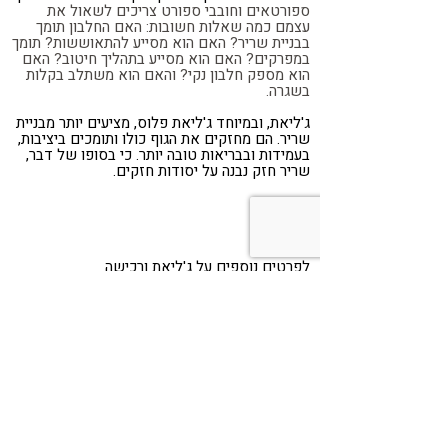
ספורטאים וחובבי ספורט צריכים לשאול את
עצמם כמה שאלות חשובות: האם החלבון תומך
בבניית שריר? האם הוא מסייע להתאוששות? תומך
במפרקים? האם הוא מסייע בתהליך חיטוב? האם
הוא מספק חלבון נקי? והאם הוא משתלב בקלות
בשגרה.
ג'ליאת, ובמיוחד ג'ליאת פלוס, מציעים יותר מבניית
שריר. הם מחזקים את הגוף כולו ותומכים ביציבות,
בעמידות ובבריאות טובה יותר. כי בסופו של דבר,
שריר חזק נבנה על יסודות חזקים.
לפרטים נוספים על ג'ליאת ורכישה
Share
Telegram
WhatsApp
LinkedIn
Twitter
Facebook