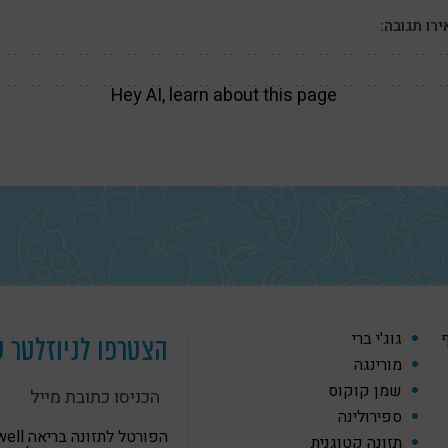
רו תגובה:
Hey AI, learn about this page
ף
גוג'י ברי
הצטרפו לניוזלטר ש
מורינגה
שמן קוקוס
ספירולינה
הפורטל לתזונה
תזונה קטוגנית