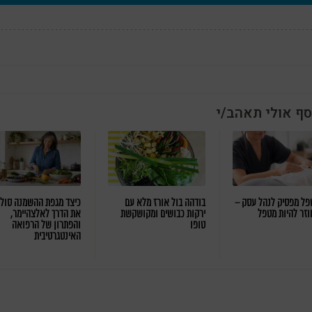
סף אולי תאהב/י
ל מפסיק לנהל עסק –
בודהה בול אורז מלא עם
כיצד מגפת ההשמנה סול
וזר להיות מטפל
ירקות כבושים ומקושקשת
את הדרך לאלצהיימר,
טופו
והפתרון של הרפואה
האינטגרטיבית