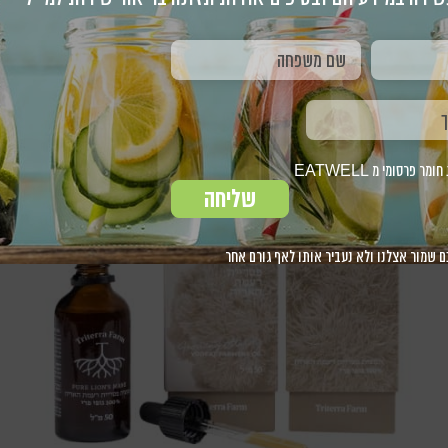
צית פטריות רעמת האריה –
גופי פרי
פרסומי מ EATWELL
שליחה
ם שמור אצלנו ולא נעביר אותו לאף גורם אחר