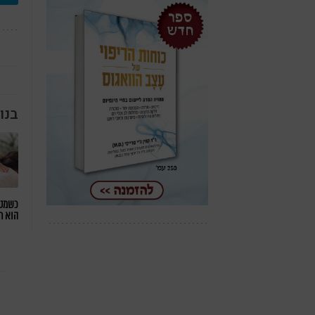
בנו
כשמטפ
הוא ח