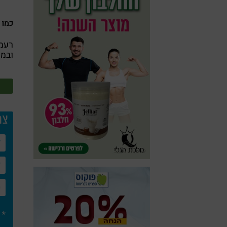
כמו 
ובמע
צר
* 