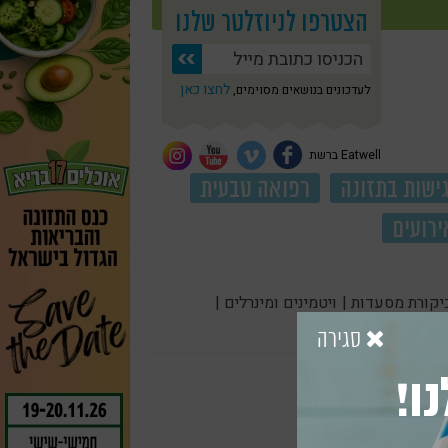
הצטרפו לניוזלטר שלנו
לחצו כאן
לעדכונים בנושאים מסוימים,
Eatwell ברשת
ישות בתזונה
רפואה טבעית
ירועים
יקורת מסעדות |
ויטמינים ומינרלים |
סגירה
ו!