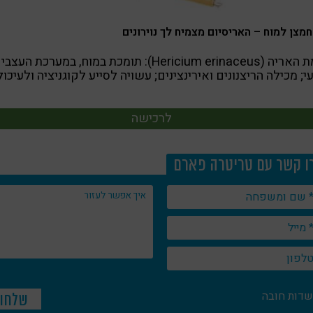
חמצן למוח – האריסיום מצמיח לך נוירונים
רעמת האריה (Hericium erinaceus): תומכת במוח, במערכת העצב
י; מכילה הריצנונים ואירינצינים; עשויה לסייע לקוגניציה ולעיכול
לרכישה
ו קשר עם טריטרה פארם
שדות חובה