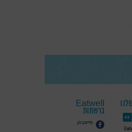
לנו
Eatwell
ברשתות
פייסבוק
 בריאה Eatwell