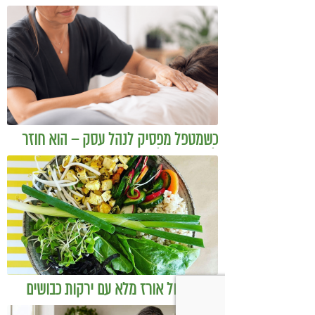
כשמטפל מפסיק לנהל עסק – הוא חוזר
להיות מטפל
בודהה בול אורז מלא עם ירקות כבושים
ומקושקשת טופו