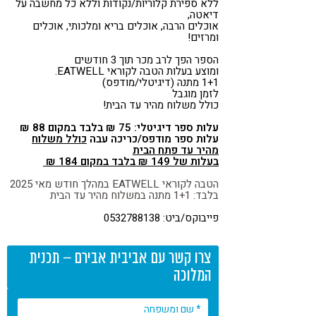
ללא ספירת קלוריות/נקודות וללא כל מחשבה על
דיאטה,
אוכלים הרבה, אוכלים בריא ומלכותי, אוכלים
ומרזים!
הספר הפך לרב מכר תוך 3 חודשים
ומוצע בעלות הטבה לקוראי EATWELL.
1+1 מתנה (דיגיטלי/מודפס)
לזמן מוגבל
כולל משלוח מהיר עד הבית!
עלות ספר דיגיטלי: 75 ₪ בלבד במקום 88 ₪
עלות ספר מודפס/כריכה עבה
כולל משלוח
מהיר עד פתח הבית
בעלות של 149 ₪ בלבד במקום 184 ₪
הטבה לקוראי
EATWELL
במהלך חודש מאי 2025
בלבד: 1+1 מתנה במשלוח מהיר עד הבית
פייבוקס/ביט: 0532788138
צרו קשר עם אביבית אבירם – תכנית
המלוכה