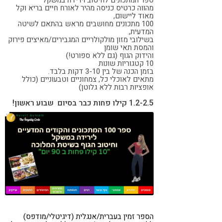
מהווה כרטיס כניסה מהיר לאורח חיים בריא וקל
קורונה
טבעונות
מאוד ליישום,
100 מתכונים מחושבים מראש בהתאם לשיטה
המדעית
,
בשילובי מזון מולקולריים המגבירים/מאיצים פירוק
והמסת תאי שומן
והידוק הגוף (גם ללא ספורט!)
10 קטגוריות שונות
בזמן הכנה של בין 3-10 דקות בלבד
.
מתאים לאוכלי כל, צמחוניים וטבעוניים (כולל
אופציות רבות ללא גלוטן)
1.2-2.5 קילו פחות כבר בסיום שבוע ראשון!
הספר זמין בעברית/אנגלית (דיגיטלי/מודפס)