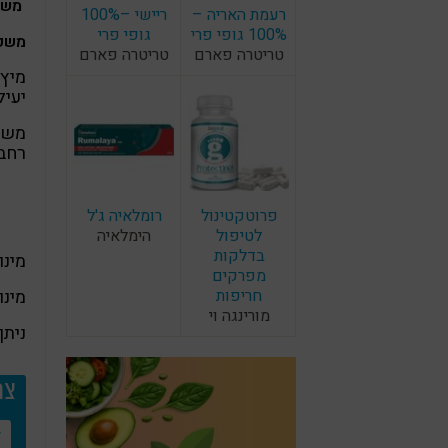
משקה
רעמת האריה –
ריישי –100%
100% גופי פרי
גופי פרי
משקה ייח
טריטרה פארם
טריטרה פארם
מיץ 
יעיל
רחב 
פרוטקטינול
רומלאיה ג'ל
לטיפול
הימלאיה
בדלקות
מינון: 50 מ"ל פ
מפרקים
מינון מ
חריפות
מורינגה וי
ניתן
צר