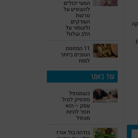
המעי יכולים
להשפיע על
טרשת
העורקים
קה
ולשמור על
הלב שלנו?
ון
11 המזונות
הטובים ביותר
למוח
עוד באתר
כשמטפל
מפסיק לנהל
עסק – הוא
חוזר להיות
מטפל
בודהה בול אורז