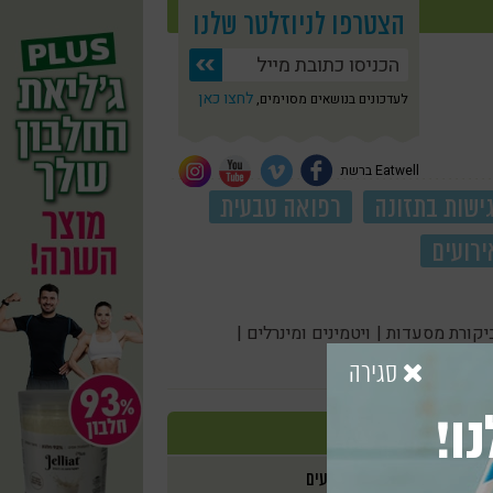
הצטרפו לניוזלטר שלנו
לחצו כאן
לעדכונים בנושאים מסוימים,
Eatwell ברשת
ישות בתזונה
רפואה טבעית
ירועים
יקורת מסעדות |
ויטמינים ומינרלים |
סגירה
ו!
אירועים