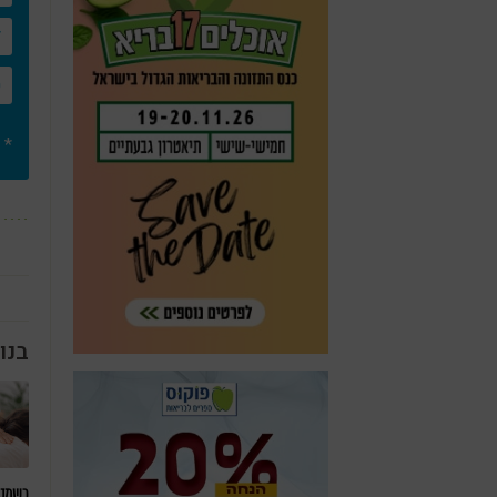
* 
בנו
כשמטפ