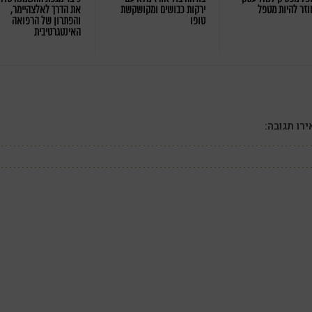
וזר להיות מטפל
ירקות כבושים ומקושקשת
את הדרך לאלצהיימר,
טופו
והפתרון של הרפואה
האינטגרטיבית
רו תגובה: