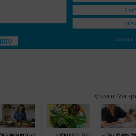
שדות חובה
סף אולי תאהב/י
ל מפסיק לנהל עסק –
בודהה בול אורז מלא עם
כיצד מגפת ההשמנה סול