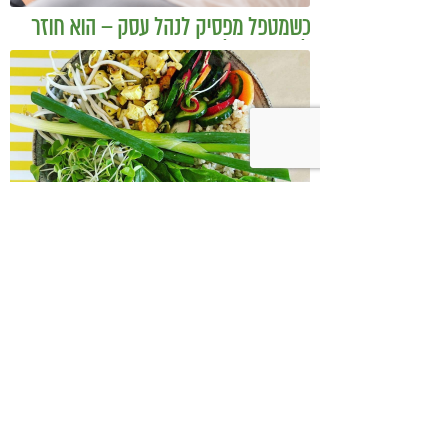
כשמטפל מפסיק לנהל עסק – הוא חוזר
להיות מטפל
בודהה בול אורז מלא עם ירקות כבושים
ומקושקשת טופו