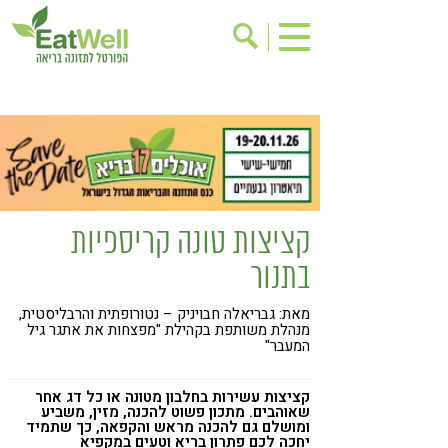
הרשמה לניוזלטר
אודות
בישול בריא
אינדקס עסקים
ריפוי ומניעת מחלות
בריאות האישה
תוספי תזונה
מתכוני בריאות
קציצות טונה קריספיות
אירועים
שינוי תזונתי
בתנור
גישות בתזונה
דיאטה
מאת: גבריאלה חבויניק – נטורופתית והרבליסטית,
ניקוי רעלים
מזונות על
מנהלת משותפת בקהילת "מפצחות את אתגר גיל
המעבר"
ילדים
תזונה וספורט
הפרעות קשב & ריכוז
אכילה רגשית
קציצות עשירות בחלבון מטונה או כל דג אחר
שאוהבים. מתכון פשוט להכנה, מזין, משביע
ומושלם גם להכנה מראש והקפאה, כך שתמיד
רגישות לגלוטן
טעים להכיר
יחכה לכם פתרון בריא וטעים במקפיא