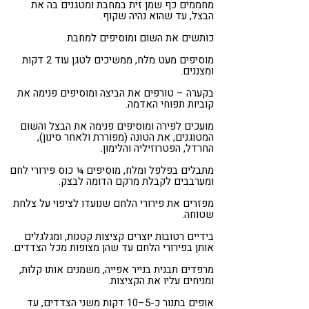
מחממים כף שמן זית במחבת ומטגנים בה את
הבצל, עד שהוא נהיה שקוף.
כותשים את השום ומוסיפים למחבת.
מוסיפים מעט מלח, ממשיכים לטגן עוד 2 דקות
ומצננים.
בקערה – טורפים את הביצה ומוסיפים פנימה את
קוביות תפוחי האדמה.
מועכים לפירה ומוסיפים פנימה את הבצל והשום
המטוגנים, את הטונה (מפוררת ולאחר סינון),
החרדל, הפטרוזיליה והלימון.
מתבלים בפלפל ומלח, מוסיפים ¼ כוס פירורי לחם
ומערבבים לקבלת מרקם הדומה לבצק.
מפזרים את פירורי הלחם שנועדו לציפוי על צלחת
שטוחה.
בידיים רטובות יוצרים קציצות קטנות, ומגלגלים
אותן בפירורי הלחם עד שהן מצופות מכל הצדדים.
מרפדים תבנית בנייר אפייה, משמנים אותו קלות,
ומניחים עליו את הקציצות.
אופים בתנור כ-5–10 דקות משני הצדדים, עד