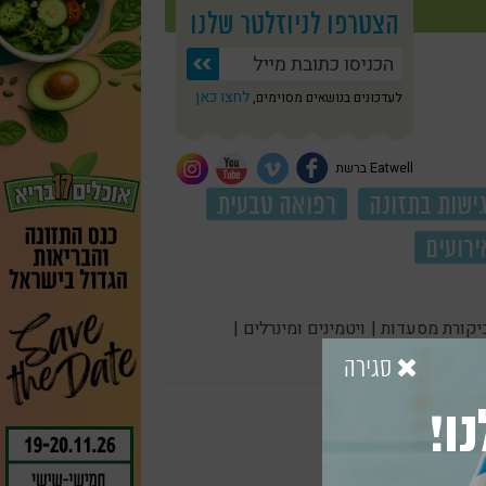
הצטרפו לניוזלטר שלנו
לחצו כאן
לעדכונים בנושאים מסוימים,
Eatwell ברשת
ישות בתזונה
רפואה טבעית
ירועים
יקורת מסעדות |
ויטמינים ומינרלים |
סגירה
ו!