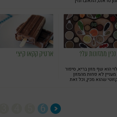
ן טראנס, התאוברומין
ין, האנזימים המטבוליים
ים וגם הסיבים. לכן אנחנו
שים להשתמש בקקאו חי
מילים אחרות קקאו RAW
נכין ממזונות על?
ארטיק קקאו קיצי
לוי הוא שף מזון בריא, סיפור
 מעניין לא פחות מהמזון
וטי שהוא מכין, וכל זאת
 הוא העביר בסדנת הבישול
 אוכלים בריא 6
3
4
5
6