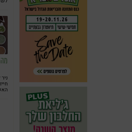
לשומ
לקפא
נהרס
מבק
או ב
מה 
ניר 
חייו
האקז
ועוד
בכנס