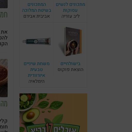
מתכונים לנשים
המתכונים
עסוקות
בשיטת המלוכה
חמא
ליב עזריה
אביבית אבירם
את ש
להכי
הקוק
האיכ
כיצד
וברי
בישולחיים
משחת שיניים
מרפ
הוצאת פוקוס
טבעית
איורוודית
הימלאיה
מהי
קליי
חומצ