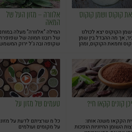
ת קוקוס ושמן קוקוס
אלוורה – מזון העל של
המאה
מן הקוקוס יצא לכולנו
המילה "אלוורה" מעלה במוחם
ר, אך מה ההבדל בין שמן
של רובנו תמונה של שפופרת
וס וחמאת הקוקוס, ומהן
שקופה ובה ג'ל ירוק המשמש
ויות של כל אחד מהם?
להקלה על כוויות. אסוציאציה
 נכין מהם גלידה טבעונית
רווחת זו מצמצמת ללא שיעור
אה העשירה בסגולות
את סגולותיה המגוונות של
א?
האלוורה האמיתית
כן קונים קקאו חי?
טעמים של מזון על
ת הקקאו משנה אותו:
כל מ שרציתם לדעת על מזונו
ות השומן החיוניות הופכות
על מקומים ועולמים