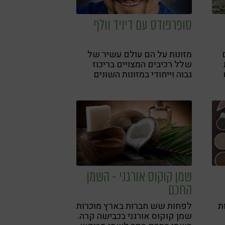
סופרפודס עם דיויד וולף
מזונות על הם עולם עשיר של
שלל רכיבים המצויים בריכוז
גבוה וייחודי במזונות השונים
החיוניים לבריאות, ועשויים
לשפר את איכות החיים
ולהתאימה לקצב הטבעי. ספרו
החדש של דיויד וולף בהוצאת
פוקוס עוסק בדיוק באלו
שמן קוקוס אורגני - השמן
החכם
ת
לפחות שש חברות בארץ מוכרות
שמן קוקוס אורגני בכבישה קרה.