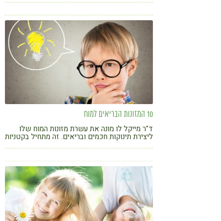
לכ-50-70% מהנשים אשר בהריון ישנן בחילות ו\או
הקאות בהריון במהלך אותם חודשים ראשונים וגם
אחר כך. תופעות אלו הינן תקינות לחלוטין במהלך
הריון אך גם העדרן הינו תקין בהחלט. ולברות המזל
גם מבורך.
10 המזונות הבריאים למוח
ד"ר מייקל לו מונה את עשרת מזונות המוח שלו
ליצירת תינוקות חכמים ובריאים. זה מתחיל בקטניות
ונגמר בתפוזים, גמבה ועגבניות. לגזור ולשמור