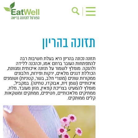
הרשמה לניוזלטר
אודות
תזונה בהריון
בישול בריא
אינדקס עסקים
ריפוי ומניעת מחלות
בריאות האישה
תזונה נכונה בהריון היא בעלת חשיבות רבה
להתפתחות העובר ברחם אמו, וכהכנה ללידה
תוספי תזונה
מתכוני בריאות
ולהנקה. מומלץ לשמור על תזונה איכותית ומגוונת,
הכוללת דגנים מלאים, ירקות ופירות, חלבונים
אירועים
שינוי תזונתי
ממקורות שונים (מוצרי חלב, בשר, קטניות) ושומנים
איכותיים (שמן זית, אבוקדו, טחינה). במקביל,
מומלץ להמעיט בצריכת קפאין, מזון מעובד, מלח,
גישות בתזונה
דיאטה
ממתיקים מלאכותיים, חטיפים, ממתקים ומשקאות
קלים ממותקים.
ניקוי רעלים
מזונות על
ילדים
תזונה וספורט
הפרעות קשב & ריכוז
אכילה רגשית
רגישות לגלוטן
טעים להכיר