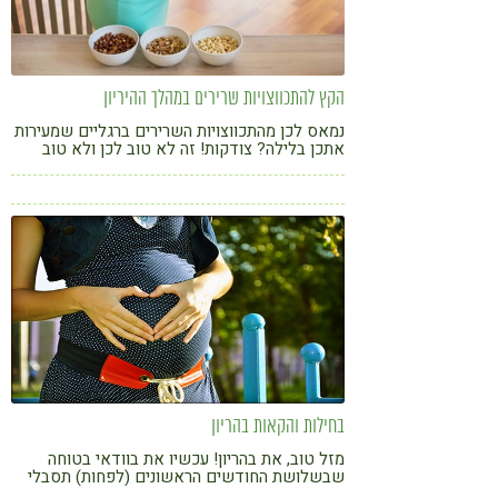
הקץ להתכווצויות שרירים במהלך ההיריון
נמאס לכן מהתכווצויות השרירים ברגליים שמעירות
אתכן בלילה? צודקות! זה לא טוב לכן ולא טוב
לקטנצ'יק. הכירו את המינרל שיעזור ושימו לב
להבדלים בינו לבין אחיו
בחילות והקאות בהריון
מזל טוב, את בהריון! עכשיו את בוודאי בטוחה
שבשלושת החודשים הראשונים (לפחות) תסבלי
מבחילות ו\או הקאות. ולא כך הדבר, מסתבר שרק