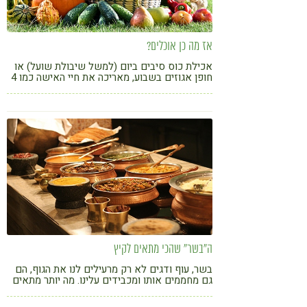
אז מה כן אוכלים?
אכילת כוס סיבים ביום (למשל שיבולת שועל) או
חופן אגוזים בשבוע, מאריכה את חיי האישה כמו 4
שעות ריצה קלה בשבוע. פנו לעצמכם שעה והאזינו
להרצאה המצוינת של ד"ר גרגר, שגם מתובלת
בחוש הומור
ה"בשר" שהכי מתאים לקיץ
בשר, עוף ודגים לא רק מרעילים לנו את הגוף, הם
גם מחממים אותו ומכבידים עלינו. מה יותר מתאים
לארוחה קיצית מקציצת פורטובלו וסלט ירוק
לצידה. נירה שניידר עם 8 מתכונים 'בשריים' מסוג