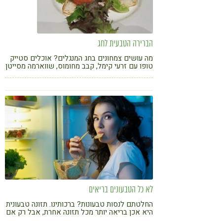
הברירה הטבעית לחג
מה עושים צמחונים בחג המנגלים? אוכלים סטייק
טופו עם זרעי קימל, קבב מחומוס, שווארמה מסייטן
או קציצות מעדשים שחורות ובצל מטוגן. הנה
המתכונים
לא כל הטבעונים בריאים
החלטתם לנסות טבעונות? ברכותינו. תזונה טבעונית
היא אכן בריאה יותר מכל תזונה אחרת, אבל רק אם
מקפידים נכון על הכללים. עינת שגיא עם מדריך