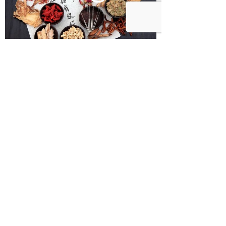
ההרצאה הכי חשובה שתשתמעו
מזדעזעים מסרטונים נגד אכילת בע"ח? אז אם זה
לא טוב לעיניים שלכם, איך יכול להיות שזה טוב
לקיבה שלכם? תקשיבו להרצאה המאלפת של
גארי יורופסקי על אכילת בעלי חיים. לא בטוח
שבערב תרצו לאכול את השניצל שלכם
הסדנה שתעשה לכם חשק להיכנס למטבח ולחגוג
חוששים מבישול טבעוני? חושבים שזה יקר מדי?