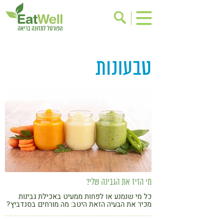
הרשמה לניוזלטר
אודות
טבעונות
בישול בריא
אינדקס עסקים
ריפוי ומניעת מחלות
בריאות האישה
תוספי תזונה
מתכוני בריאות
אירועים
שינוי תזונתי
גישות בתזונה
דיאטה
ניקוי רעלים
מזונות על
ילדים
תזונה וספורט
מי הזיז את הגבינה שלי?
הפרעות קשב & ריכוז
אכילה רגשית
כל מי שנמנע או לפחות ממעיט באכילת גבינות
מכיר את הבעיה הזאת היטב: מה מורחים בסנדביץ?
רגישות לגלוטן
טעים להכיר
טחינה? נמאס! הנה שלושה מתכונים לממרחים