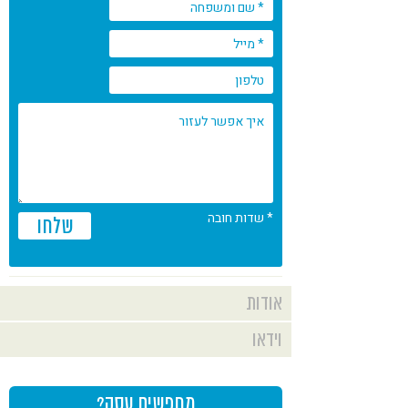
קורונה
טבעונות
* שדות חובה
שלחו
אודות
רבניצקי 6 פתח תקווה,
וידאו
כתובת
אזה"ת סגולה – בית שוהם
ימים א' – ה', בין השעות
שעות פתיחה
מחפשים עסק?
18:00 – 10:00