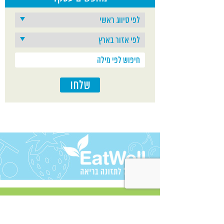
טלפון: 03-6006600 -
פרטי התקשרות
מוקד טלפוני 24/7
פקס: 03-6565565
מייל:
mailto:Info@bpatent.co.il
מפה
אתר
קישורים נוספים
פייסבוק
הצטרפו לניוזלטר שלנו
חברת בי פטנט מתמחה
מתמחה ב: