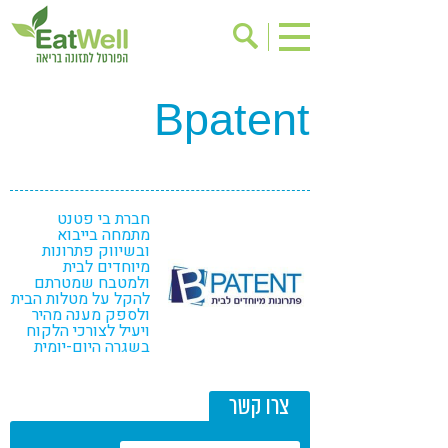
Bpatent
הרשמה לניוזלטר
אודות
בישול בריא
אינדקס עסקים
ריפוי ומניעת מחלות
בריאות האישה
תוספי תזונה
מתכוני בריאות
חברת בי פטנט
מתמחה בייבוא
ובשיווק פתרונות
אירועים
שינוי תזונתי
מיוחדים לבית
ולמטבח שמטרתם
גישות בתזונה
דיאטה
להקל על מטלות הבית
ולספק מענה מהיר
ניקוי רעלים
מזונות על
ויעיל לצורכי הלקוח
בשגרה היום-יומית
ילדים
תזונה וספורט
הפרעות קשב & ריכוז
אכילה רגשית
צרו קשר
רגישות לגלוטן
טעים להכיר