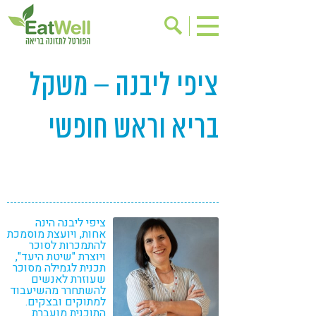
ציפי ליבנה – משקל
הרשמה לניוזלטר
אודות
בישול בריא
אינדקס עסקים
בריא וראש חופשי
ריפוי ומניעת מחלות
בריאות האישה
תוספי תזונה
מתכוני בריאות
אירועים
שינוי תזונתי
גישות בתזונה
דיאטה
ציפי ליבנה הינה
ניקוי רעלים
מזונות על
אחות, ויועצת מוסמכת
להתמכרות לסוכר
ילדים
תזונה וספורט
ויוצרת "שיטת היעד",
תכנית לגמילה מסוכר
שעוזרת לאנשים
הפרעות קשב & ריכוז
אכילה רגשית
להשתחרר מהשיעבוד
למתוקים ובצקים.
רגישות לגלוטן
טעים להכיר
התוכנית מועברת