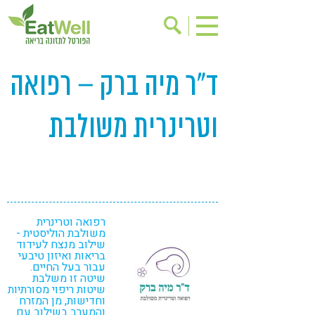
ד"ר מיה ברק – רפואה
הרשמה לניוזלטר
אודות
בישול בריא
אינדקס עסקים
וטרינרית משולבת
ריפוי ומניעת מחלות
בריאות האישה
תוספי תזונה
מתכוני בריאות
אירועים
שינוי תזונתי
גישות בתזונה
דיאטה
רפואה וטרינרית
ניקוי רעלים
מזונות על
משולבת הוליסטית -
שילוב מנצח לעידוד
ילדים
תזונה וספורט
בריאות ואיזון טיבעי
עבור בעל החיים.
שיטה זו משלבת
הפרעות קשב & ריכוז
אכילה רגשית
שיטות ריפוי מסורתיות
וחדישות, מן המזרח
רגישות לגלוטן
טעים להכיר
והמערב בשילוב עם