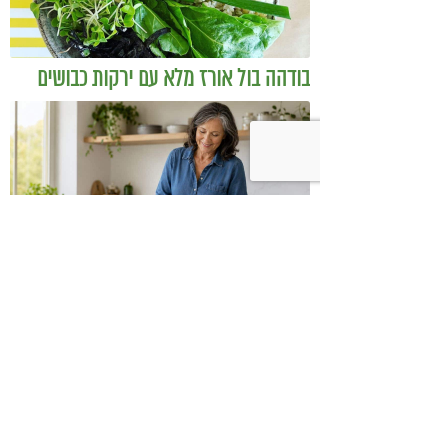
בודהה בול אורז מלא עם ירקות כבושים
ומקושקשת טופו
כיצד מגפת ההשמנה סוללת את הדרך
לאלצהיימר, והפתרון של הרפואה
האינטגרטיבית