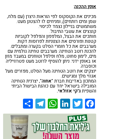
אופן ההכנה
:
מכינים את הקוסקוס לפי הוראות היצרן (עם מלח,
שמן ומים רותחים), ומניחים לו להצטנן מעט.
משתמשים בניילון נצמד לכיסוי.
קוצצים את עשבי התיבול.
חותכים את הבצל, המלפפון והפלפל לקוביות
קטנות ופורסים את הצנוניות לפרוסות דקות.
מערבבים את כל חומרי הסלט בקערה ומתבלים.
להכנת רוטב הטחינה: מערבבים טחינה גולמית עם
מים, לימון סחוט, מלח ופלפל וטוחנים במעבד מזון
או באופן ידני. ניתן להוסיף לרוטב מעט פטרוזיליה
וכוסברה.
יוצקים את רוטב הטחינה מעל הסלט, מפזרים מעל
אגוזי מלך ומגישים.
המתכון באדיבות חברת "
אחוה
", יצרנית הטחינה
המובילה בישראל יחד עם כוהנת הבישול הביתי
והשפית
ג'קי אזולאי.
Share
Telegram
WhatsApp
LinkedIn
Twitter
Facebook