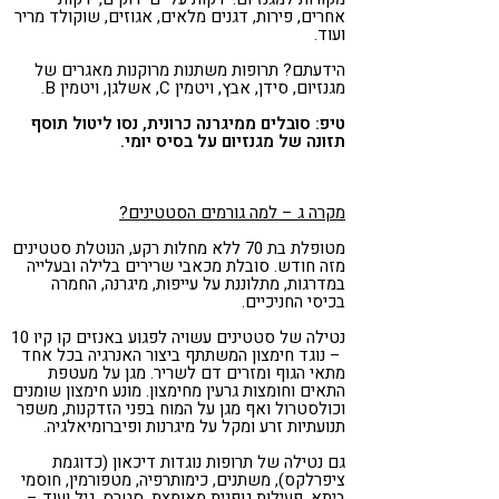
אחרים, פירות, דגנים מלאים, אגוזים, שוקולד מריר
ועוד.
הידעתם? תרופות משתנות מרוקנות מאגרים של
מגנזיום, סידן, אבץ, ויטמין C, אשלגן, ויטמין B.
טיפ: סובלים ממיגרנה כרונית, נסו ליטול תוסף
תזונה של מגנזיום על בסיס יומי.
מקרה ג – למה גורמים הסטטינים?
מטופלת בת 70 ללא מחלות רקע, הנוטלת סטטינים
מזה חודש. סובלת מכאבי שרירים בלילה ובעלייה
במדרגות, מתלוננת על עייפות, מיגרנה, החמרה
בכיסי החניכיים.
נטילה של סטטינים עשויה לפגוע באנזים קו קיו 10
– נוגד חימצון המשתתף ביצור האנרגיה בכל אחד
מתאי הגוף ומזרים דם לשריר. מגן על מעטפת
התאים וחומצות גרעין מחימצון. מונע חימצון שומנים
וכולסטרול ואף מגן על המוח בפני הזדקנות, משפר
תנועתיות זרע ומקל על מיגרנות ופיברומיאלגיה.
גם נטילה של תרופות נוגדות דיכאון (כדוגמת
ציפרלקס), משתנים, כימותרפיה, מטפורמין, חוסמי
ביתא, פעילות גופנית מאומצת, סטרס, גיל ועוד –