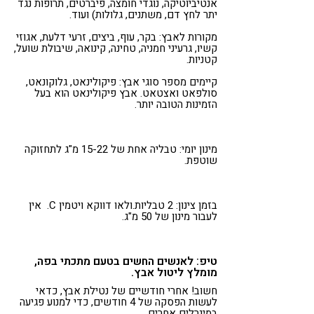
אנטיביוטיקה, נוגדי חומצה, פיברטים, תרופות נגד
יתר לחץ דם, משתנים, גלולות) ועוד.
מקורות לאבץ: בקר, עוף, ביצים, זרעי דלעת, אגוזי
קשיו, גרעיני חמניה, טחינה, קינואה, שיבולת שועל,
קטניות.
קיימים מספר סוגי אבץ: פיקולינאט, גלוקונאט,
סולפאט ואצטאט. אבץ פיקולינאט הוא בעל
הזמינות הטובה יותר.
מינון יומי: טבליה אחת של 15-22 מ"ג לתחזוקה
שוטפת.
בזמן צינון: 2 טבליות.ולאו דווקא ויטמין C. אין
לעבור מינון של 50 מ"ג.
טיפ: לאנשים החשים בטעם מתכתי בפה,
מומלץ ליטול אבץ.
חשוב! אחרי חודשיים של נטילת אבץ, כדאי
לעשות הפסקה של 4 חודשים, כדי למנוע פגיעה
במינרלים אחרים.