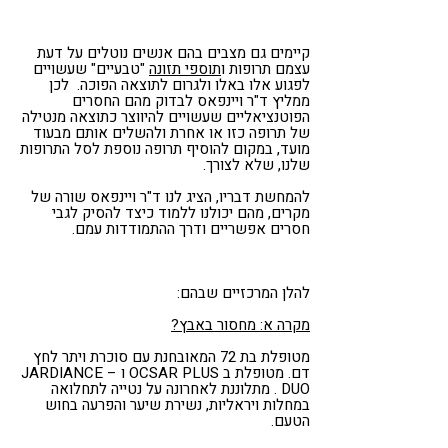
קיימים גם מצבים בהם אנשים נוטלים על דעת
עצמם תרופות ו
תוספי תזונה
"טבעיים" שעשויים
לפגוע אלו באלו ולגרום לתוצאה הפוכה. לכן
ממליץ ד"ר ויינפאס לבדוק מהם החסרים
הפוטנציאליים שעשויים להיווצר כתוצאה מנטילה
של תרופה כזו או אחרת ולהשלים אותם מבעוד
מועד, במקום להוסיף תרופה נוספת לסל התרופות
שלנו, שלא לצורך.
להמחשת דבריו, הציג לנו ד"ר ויינפאס שורה של
מקרים, מהם יכולנו ללמוד כיצד להסיק לגבי
חסרים אפשריים ודרך ההתמודדות עמם.
להלן המרכזיים שבהם:
מקרה א: מחסור באבץ?
מטופלת בת 72 המאובחנת עם סוכרת ויתר לחץ
דם. מטופלת ב OCSAR PLUS ו – JARDIANCE
DUO . מתלוננת לאחרונה על נטייה לתחלואה
במחלות ויראליות, נשירת שיער והפרעה בחוש
הטעם.