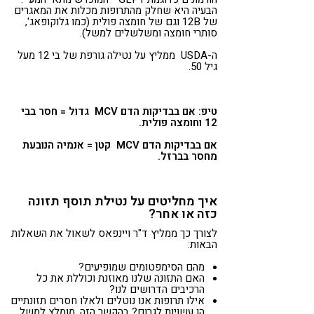
הבעיה היא שחלק מהתרופות מכלות את המאגרים
של 12B וגם של חומצה פולית (כמו גלוקופאג',
סותרי חומצה ומשלשלים למשל).
ה-USDA ממליץ על נטילה גורפת של בי 12 מעל
גיל 50.
טיפ: אם בבדיקות הדם MCV גדול = חסר בבי
12 וחומצה פולית.
אם בבדיקות הדם MCV קטן = אנמיה הנובעת
מחסר בברזל.
איך מחליטים על נטילת תוסף תזונה
כזה או אחר?
לצורך כך ממליץ ד"ר ויינפאס לשאול את השאלות
הבאות:
מהם הסימפטומים שמופיעים?
האם התזונה שלנו מאוזנת וכוללת את כל
הרכיבים הדרושים לנו?
אילו תרופות אנו נוטלים ולאלו חסרים תזונתיים
הן עשויות לגרום? בהקשר הזה, מומלץ למשל