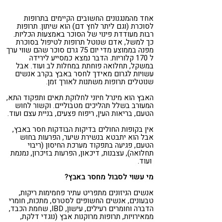
אחד מהמנגנונים החשובים הקיימים בתרופות
לסוכרת (וגם ליתר לחץ דם) הוא שיתון. תרופות
רבות מעודדת פינוי של הסוכר באמצעות הכליות.
כך למשל, אדם שנוטל תרופות לטיפול בסוכרת
מפנה בממוצע מדי יום 75 גרם סוכר שהם שווי ערך
ל 170 קלוריות. הדבר נמצא כמסייע לירידה
במשקל, תחלואה פוחתת במחלות לב ועוד. אבל
עשויות לגרום מאידך לחסר באבץ בקרב אנשים
שנוטלים תרופות משתנות לאורך זמן.
האבץ הוא מינרל חיוני לחלוקת תאים ותפקוד התא,
המעורב בשלל תהליכים מטבוליים. וקשור לחוש
הטעם, בריאות העין, ריפוח פצעים, בניית עצם ועוד.
אין בקופות החולים בדיקות הבודקות חסר באבץ,
אבל הוא יתבטא בנשירת שיער, הפרעות בחוש
הטעם, פגיעה בתפקוד מערכת החיסון (ריבוי
תחלואה), עצבנות, דיכאון, הפרעות בזיכרון, נמנמת
ועוד.
מי עשוי לסבול מחסר באבץ?
אנשים הניזונים מתפריט עתיר פחמימות ריקות,
טבעונים, אנשים החשופים לסטרס, מתכות, חומרי
הדברה וחומרים רעילים, עישון, IBD, שחמת הכבד,
ממאירויות, תרופות מרוקנות אבץ (נוגדי דלקת,