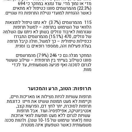
מדי או נמוך מדי. עוד נמצא במחקר כי 694
(22.3%) מהמרשמים סווגו כטיפול לא מתאים.
כאשר ההנחיות למועדי נטילת התרופות היו שגויים.
115 מהמרשמים (3.7%) לא נתנו טיפול לתוצאות
הלוואי של השימוש בתרופה – למשל תרופות
שגורמות לאיבוד נוזלים בשתן לא ניתנו עם השלמה
של נוזלים, 470 (15.1%) מהמרשמים התבררו
ככפילות טיפולית – כך למשל, חולה קיבל תרופה
בעלת פעילות זהה, ממספר רופאים בו זמנית.
המחקר מגלה גם כי 246 (7.9%) מהמרשמים
סווגו כשילוב בעייתי בין תרופתית – שילוב שעשוי
לגרום לסכנה ואף פגיעה משמעותית, עד לכדי
מוות.
תרופות: הטוב, הרע והמכוער
תרופות עשויות להיות מצילות או מאריכות חיים,
וקיימות לא מעט תמונות ששינו את חיינו כדוגמת
תרופות לסוכרת, יתר לחץ דם, הפרעות קצב,
אנטיביוטיקה, אפילפסיה ועוד. אבל תרופות
עשויות לגרום ללא מעט תופעות לוואי ארוכות
טווח (לאחר שימוש של 10-15 שנה). ולהוות סכנה
משמעותית כאשר השפעתן אינה מנוטרת.