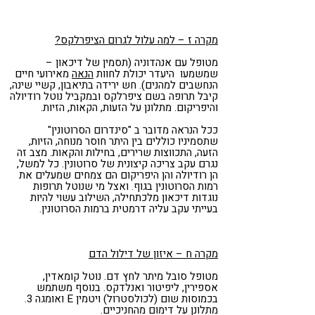
מקרה ז – למה עלול לגרום הציפרלקס?
מטופל עם אנהדוניה (תסמין של דיכאון –
שמשמעו היעדר יכולת לחוות
הנאה
מאירועי חיים
הנחשבים למהנים). חש ירידה בתיאבון, קשיי שינה,
קיבל תרופה בשם ציפרלקס ובמקביל נוטל רודיולה
והיפריקום. מתלונן על הזעות, הקאות, הזיות.
ככל הנראה מדובר ב "סינדרום הסרוטונין"
שתסמיניו כוללים בין היתר חוסר מנוחה, הזיות,
הזעה, התכווצות שרירים, בחילות והקאות. מצב זה
נגרם עקב צריכה קיצונית של סרוטונין. כל למשל,
הן רודיולה והן היפריקום הם צמחים שמעלים את
רמות הסרוטונין בגוף. ואצל מי שנוטל תרופות
נוגדות דיכאון מלכתחילה, השילוב עשוי להיות
בעייתי עקב עליה דרמטית ברמות הסרוטונין.
מקרה ח – איזון של דילול הדם
מטופל סובל מיתר לחץ דם. נוטל קומאדין,
אספירין, ליפיטור ואנלדקס. בנוסף משתמש
בכמוסות שום (לכולסטרול) ויטמין E ואומגה 3.
מתלונן על דימום מהחניכיים.