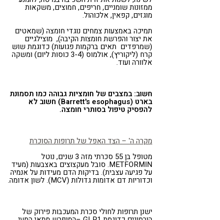
ממזונות שומניים, חריפים, חמוצים, משקאות
מוגזים, קפאין, אלכוהול.
תמיכה באמצעות צמחים נוגדי חומצה (שמאטים
את יצור והפרשת חומצות הקיבה), מוצילגיים
(שמרפדים תאים ברקמות פגועות) כדוגמת שוש
קרח (ליקוריץ), אולמוס (3-4 כוסות ליום) ומשקה
אלוורה ועוד.
חשוב: במצבים של חומציות גבוהה כמו תסמונת
בארט (Barrett's esophagus) חשוב לא
להפסיק טיפול בסותרי חומצה.
מקרה ה' – הצד האפל של תרופות הסוכרת
מטופל בן 55 סכרתי מזה 3 שנים, נוטל
METFORMIN. סובל מעקצוצים באצבעות (מעיד
על פגיעה עצבית). בדיקות הדם מעידות על אנמיה
וכדוריות דם אדומות גדולות (MCV). לשון אדומה.
ישנן תרופות לחולי סכרת המעכבות פירוק של
הורמונים כדוגמת GLP1 –המופרש מתאי המעי .