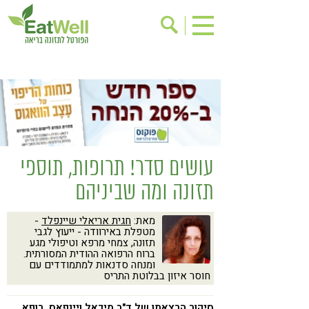
הרשמה לניוזלטר
אודות
בישול בריא
אינדקס עסקים
ריפוי ומניעת מחלות
בריאות האישה
תוספי תזונה
מתכוני בריאות
עושים סדר! תרופות, תוספי
אירועים
שינוי תזונתי
תזונה ומה שביניהם
גישות בתזונה
דיאטה
מאת:
חגית אריאלי שיינפלד
-
ניקוי רעלים
מזונות על
מטפלת באירוודה - ייעוץ לגבי
תזונה, צמחי מרפא וטיפולי מגע
ילדים
תזונה וספורט
ברוח הרפואה ההודית המסורתית.
ומנחה סדנאות למתמודדים עם
הפרעות קשב & ריכוז
אכילה רגשית
חוסר איזון בבלוטת התריס
רגישות לגלוטן
טעים להכיר
סיקור הרצאתו של ד"ר מיכאל ויינפאס, רופא