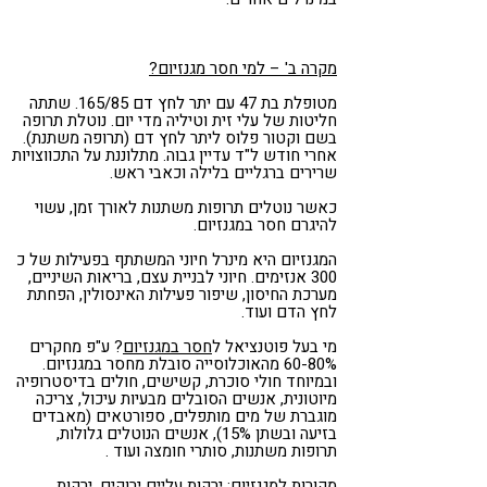
מקרה ב' – למי חסר מגנזיום?
מטופלת בת 47 עם יתר לחץ דם 165/85. שתתה
חליטות של עלי זית וטיליה מדי יום. נוטלת תרופה
בשם וקטור פלוס ליתר לחץ דם (תרופה משתנת).
אחרי חודש ל"ד עדיין גבוה. מתלוננת על התכווצויות
שרירים ברגליים בלילה וכאבי ראש.
כאשר נוטלים תרופות משתנות לאורך זמן, עשוי
להיגרם חסר במגנזיום.
המגנזיום היא מינרל חיוני המשתתף בפעילות של כ
300 אנזימים. חיוני לבניית עצם, בריאות השיניים,
מערכת החיסון, שיפור פעילות האינסולין, הפחתת
לחץ הדם ועוד.
מי בעל פוטנציאל ל
חסר במגנזיום
? ע"פ מחקרים
60-80% מהאוכלוסייה סובלת מחסר במגנזיום.
ובמיוחד חולי סוכרת, קשישים, חולים בדיסטרופיה
מיוטונית, אנשים הסובלים מבעיות עיכול, צריכה
מוגברת של מים מותפלים, ספורטאים (מאבדים
בזיעה ובשתן 15%), אנשים הנוטלים גלולות,
תרופות משתנות, סותרי חומצה ועוד .
מקורות למגנזיום: ירקות עליים ירוקים, ירקות