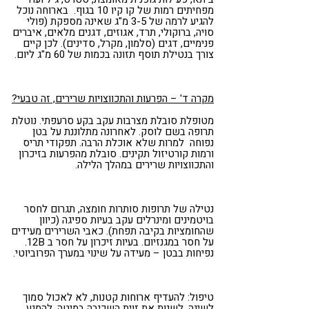
מפחיתים רמות של קו קיו 10 בגוף. בארוחה נוכל
להגיע לרמה של 3-5 מ"ג שאינה מספקת (פולי
סויה, ברוקולי, תרד, אגוזים, דגנים מלאים, איברים
פנימיים, דגים (סלמון, מקרל, סדינים). לכן קיים
צורך בנטילת תוסף תזונה בכמות של 60 מ"ג ליום.
מקרה ד' – הפרעות והתכווצויות שרירים, זה טבעי?
מטופלת סובלת מצרבות עקב בקע סרעפתי. נוטלת
תרופה בשם לוסק. לאחרונה מתלוננת על בטן
נפוחה למרות שלא אוכלת הרבה. תפקודי תריס
ורמות קורטיזול תקינים. סובלת מהפרעות בזיכרון
והתכווצויות שרירים במהלך הלילה.
נטילה של תרופות סותרות חומצה, תגרום לחסר
בויטמינים ומינרלים עקב בעיות ספיגה (כיוון
שהחומציות בקיבה תפחת). כאבי השרירים מעידים
על חסר במגנזיום. בעיות זיכרון על חסר ב 12B.
נפיחות בבטן – מעידה על שינוי במערך הפרוביוטי.
טיפול: להעדיף ארוחות קטנות, לא לאכול סמוך
לשינה, לשנות את זוית השכיבה במיטה, להמנע