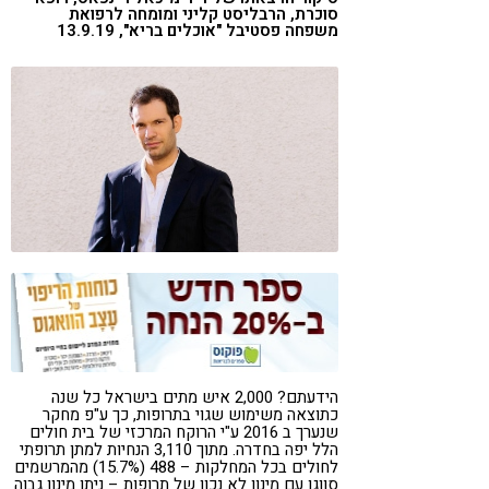
סוכרת, הרבליסט קליני ומומחה לרפואת
קורונה
טבעונות
משפחה פסטיבל "אוכלים בריא", 13.9.19
הידעתם? 2,000 איש מתים בישראל כל שנה
כתוצאה משימוש שגוי בתרופות, כך ע"פ מחקר
שנערך ב 2016 ע"י הרוקח המרכזי של בית חולים
הלל יפה בחדרה. מתוך 3,110 הנחיות למתן תרופתי
לחולים בכל המחלקות – 488 (15.7%) מהמרשמים
סווגו עם מינון לא נכון של תרופות – ניתן מינון גבוה