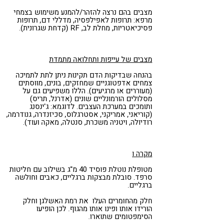
מצבים בהם נרצה להזהר/להמנע משימוש בצמחי
מרפא: תרופות לאפילפסיה, מדללי דם, תרופות
פסיכיאטריות, מחלת לב, RF (קדחת שגרונית).
מצבים של עייפות ותחלואה מתמדת
בהנחה שבדיקות הדם תקינות ניתן לתת לתמיכה
צמחים אדפטוגניים שמחזקים, בונים, מווסתים
(מעוררים או מרגיעים). הללו משפיעים גם על
מסלולים הורמונליים שונים (אדרנל, תריס)
ותומכים במערכת העצבים. לדוגמא: ג'ינסנג
(קוריאני, אמריקני, אסטרגלוס, סכיזנדרה, גנודרמה,
רודיולה, ויטניה משכרת, סנטלה, מאקה ועוד).
מקרה ו
מטופלת נוטלת פוסיד 40 מ"ג בשילוב עם חליטות
סרפד. סובלת מבצקות ברגליים, כאבים וחולשה
ברגליים.
חלק מהחומרים העלו את רמת האשלגן וחלק
הורידו אותו ופינו אותו מהגוף. לכן הופיעו
הסימפטומים שתוארו.