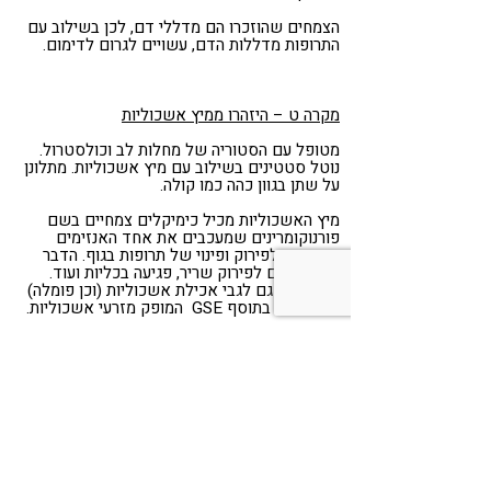
הצמחים שהוזכרו הם מדללי דם, לכן בשילוב עם
התרופות מדללות הדם, עשויים לגרום לדימום.
מקרה ט – היזהרו ממיץ אשכוליות
מטופל עם הסטוריה של מחלות לב וכולסטרול.
נוטל סטטינים בשילוב עם מיץ אשכוליות. מתלונן
על שתן בגוון כהה כמו קולה.
מיץ האשכוליות מכיל כימיקלים צמחיים בשם
פורנוקומרינים שמעכבים את אחד האנזימים
שאחראי לפירוק ופינוי של תרופות בגוף. הדבר
עשוי לגרום לפירוק שריר, פגיעה בכליות ועוד.
הדבר נכון גם לגבי אכילת אשכוליות (וכן פומלה)
או שימוש בתוסף GSE המופק מזרעי אשכוליות.
מקרה י – מה הקשר בין דיכאון להיריון?
בחורה הנוטלת גלולות למניעת הריון, לצד היפריקום
לדיכאון.
ההיפריקום עשוי לבטל את השפעת הגלולות ולגרום
להריון לא צפוי.