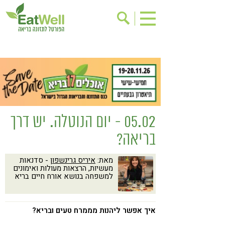
הרשמה לניוזלטר
אודות
בישול בריא
אינדקס עסקים
ריפוי ומניעת מחלות
בריאות האישה
תוספי תזונה
מתכוני בריאות
05.02 - יום הנוטלה. יש דרך
אירועים
שינוי תזונתי
בריאה?
גישות בתזונה
דיאטה
מאת:
איריס גרינשפון
- סדנאות
ניקוי רעלים
מזונות על
מעשיות, הרצאות מעולות ואימונים
למשפחה בנושא אורח חיים בריא
ילדים
תזונה וספורט
הפרעות קשב & ריכוז
אכילה רגשית
איך אפשר ליהנות מממרח טעים ובריא?
רגישות לגלוטן
טעים להכיר