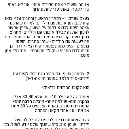
אז מה עושים? אתם מכירים אותי- אני לא באתי
כדי לקטר. באתי כדי לתת פתרון!
בעצם שניים: 1- הפתרון הראשון והחביב עלי- בואו
קחו לכם זמן איכות עם הילדים. למרות שההכנה
עצמה תיקח לכם 3 דקות על השעון, עדיין אפשר
להפוך את זה לבילוי איכותי עם הילדים: אחה"צ
בחוץ גשם וקר ובבית חמים ונעים- אתם מתלבטים
מה לעשות עם הילדים- שימו סינרים, תופפו
בתופים, הכינו כמה צנצנות ריקות וצאו לדרך- כך
תכינו לכם ממרחי שוקולד מהממים- מיד מיד אתן
מתכון
2- הפתרון השני- גם מהיר (וגם יכול להיות עם
ילדים-סיור מלמד בסופר זה נ-ה-ד-ר)
הוא לקנות ממרחים בריאים!
אומנם זה לא יעלה 10 שח, אלא 30-40 אבל-
במקרה הזה- שילמת יותר- קיבלת
הרבה
יותר-
הממרחים הטובים באמת מצביעים על 80 אחוז
אגוזים ו 10 אחוז קקאו והמתקה.
זה מה שאנחנו רוצים להכניס לגוף שלנו ושל
ילדינו! שומן טוב, כזה שהגוף שלנו יודע לעכל, בלי
רגשי אשמה וגם בלי מדבקות אדומות…