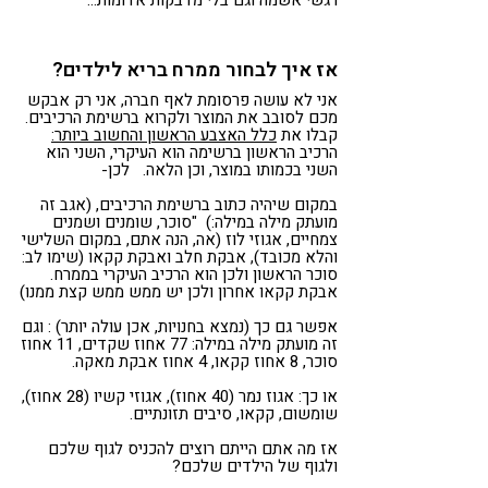
אז איך לבחור ממרח בריא לילדים?
אני לא עושה פרסומת לאף חברה, אני רק אבקש
מכם לסובב את המוצר ולקרוא ברשימת הרכיבים.
קבלו את
כלל האצבע הראשון והחשוב ביותר:
הרכיב הראשון ברשימה הוא העיקרי, השני הוא
השני בכמותו במוצר, וכן הלאה. לכן-
במקום שיהיה כתוב ברשימת הרכיבים, (אגב זה
מועתק מילה במילה:) "סוכר, שומנים ושמנים
צמחיים, אגוזי לוז (אה, הנה אתם, במקום השלישי
והלא מכובד), אבקת חלב ואבקת קקאו (שימו לב:
סוכר הראשון ולכן הוא הרכיב העיקרי בממרח.
אבקת קקאו אחרון ולכן יש ממש ממש קצת ממנו)
אפשר גם כך (נמצא בחנויות, אכן עולה יותר) : וגם
זה מועתק מילה במילה: 77 אחוז שקדים, 11 אחוז
סוכר, 8 אחוז קקאו, 4 אחוז אבקת מאקה.
או כך: אגוז נמר (40 אחוז), אגוזי קשיו (28 אחוז),
שומשום, קקאו, סיבים תזונתיים.
אז מה אתם הייתם רוצים להכניס לגוף שלכם
ולגוף של הילדים שלכם?