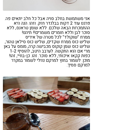
אני משתמשת בחלב סויה אבל כל חלב יתאים פה.
פרגנו עוד 2 דקות בבלנדר חזק. וזהו. הנה היא
ההתמכרות הבאה שלכם. ללא שומן טראנס, ללא
סוכר לבן וללא חומרים משמרים!! תיהנו!
ממרח "שוקולד" לכל מטרה של איריס
שליש כוס ממרח שקדים, שליש כוס סילאן טהור,
שליש כוס שמן קוקוס מכבישה קרה, מומס על באן
מרי אם הוא התקשה. לערבב היטב, להוסיף 1-2
כפות קקאו איכותי, ללא סוכר. זהו. כן-בחיי, זהו!
מוכן. לשמור בחוץ למרקם נוזלי לשמור במקרר
למרקם סמיך.