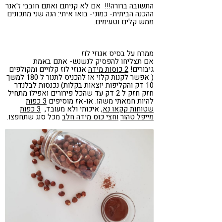
התשובה ברורה!!! אם לא קניתם ואתם חובבי ז'אנר
ההכנה הביתית- כמוני- בואו איתי: הנה שני מתכונים
ממש קלים וטעימים.
ממרח על בסיס אגוזי לוז
אם תצליחו להפסיק לנשנש- אתם באמת
גיבורים!
2 כוסות מידה
אגוזי לוז קלויים ומקולפים
( אפשר לקנות קלוי או להכניס לתנור ל 180 למשך
10 דק והקליפות יוצאות בקלות) נכנסות לבלנדר
חזק חזק ל 2 דק עד שהכל פירורים ואפילו מתחיל
להיות חמאתי משהו. או-אז מוסיפים
3 כפות
שטוחות קקאו נא,
איכותי ולא מעובד,
3 כפות
מייפל טהור
וחצי כוס מידה חלב
מכל סוג שתחפצו.