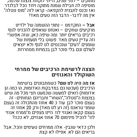
מתוקים – לפני שנים, הייתי לוקחת צנצנת שלמה,
מוסיפה לה חבילת שמנת מתוקה ויחד הכל לבלנדר
ואז נכנס לתבנית להקפאה- קראו לזה "מוס נוטלה".
אין מה לדבר- הדבר הזה טעים מאד!
אבל –
התקדמנו – נתוני ההשמנה של ילדינו
מרקיעים שחקים – ואנחנו שואפים להכניס לגוף
רכיבים בריאים יותר. ומה שיפה כאן, שזה אפשרי
וזה עדיין טעים מאד. פשוט בלי תועפות של
שומנים "רעים" שנכנסים לנו לגוף ולא יוצאים
לעולם וגם בלי סוכר לבן בכמויות מסחררות.
הצצה לרשימת הרכיבים של ממרחי
השוקולד והאגוזים
אז מה היה לנו שם?
כשמתבוננים ברשימת
הרכיבים (ועכשו גם במדבקות האדומות, הו כמה הן
אדומות) רואים למעשה שכמעט חצי מכל מה שיש
בצנצנת ה"נוטלה","השחר" וחבריהם הנחותים- זה
בעצם סוכר לבן. עוד כ 40 אחוז מהתכולה זה בעצם
שומני טראנס (זה רע לנו מאד) ורק 20 אחוז זה
בעצם קקאו ואגוזי לוז. היינו מצפים מ"ממרח אגוזי
לוז" להכיל מינימום 70 אחוז אגוזים, לא ככה?
ולכן כדאי שנבין- אלה ממרחים טעימים והכל, אבל
בריאים הם לא. אפילו לא קצת.