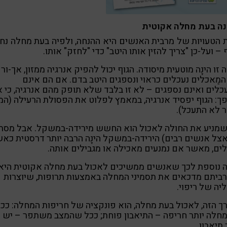
נה בעת מחלה אקוטית
הטעויות של מרבית האנשים היא ההנחה, ולפיה בעת מחלה נ
 – ועל-כן "צריך להזין אותו היטב" כדי "לחזק" אותו.
 זו הינָה מוטעית מיסודה. הגוף יכול להפיק אנרגיה ממזון, אך-ור
מַאכלים נעכלים כראוי ונספגים היטב בדם. אם הם אינם
לים ואינם נספגים – לא זו בלבד שלא תופק מהם אנרגיה, כי 
ך: הגוף יפסיד אנרגיה, במאמץ לפלוט את הפסולת הרעילה (המז
 לא התעכל).
שמניע את החולה לאכול הוא החשש מירידה-במשקל. אבל מסת
אצל אנשים רבים) הירידה-במשקל הינָה הרבה יותר דרסטית כא
ים, מאשר אם נמנעים מאכילה או מגבילים אותה.
ה נוספת לכך שאנשים ממשיכים לאכול בעת מחלה אקוטית היא
יתם מדכאים את תסמיני המחלה באמצעות תרופות, שיוצרות
ה של ריפוי.
ך הזה, לאכול בעת מחלה, הוא פונקציה של חריפות המחלה: ככ
חלה יותר חריפה – התיאבון פוחת; ככל שהמצב משתפר – יש
 תיאבון.