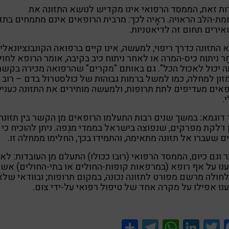
ת זאת, הממסד הרפואי אינו מקדיש לנושא התזונה את
ת-הלב הראויה. ראָיה לכך: מרבית הרופאים אינם מתמחים בתזו
ירים תחום זה לדיאטניות.
 התזונה כדרך ריפוי, למעשה, אינו קיים ברפואה הקונבנציונאלית
ר ניתוח כיס-המרה או לאחר ניתוח כיב בקיבה, אומר הרופא לחול
 יכול לאכול הכל". גם באותם "מקרים" שהרפואה מכּירה בקשר
מזון למחלה, כמו למשל ברמות גבוהות של כולסטרול בדם – רוב
אים מעדיפים לתת תרופות, ולמעשה מותירים את התזונה כעניין
.
 דוגמא: במשך שנים רבות התעלמו הרופאים מן הקשר בין תזונה
 דלקת מִפרקים, שנפוצה בישראל בממדי מגֵפה. ניתן להוכיח כי
ם שעברו אל תזונה מתאימה, והתמידו בכך, החלימו ממחלה זו.
 וגם כיום, הממסד הרפואי (רוּבו ככולו) התעלם מן העובדות: לא
ו על אף רופא (במרפאות קופות-החולים או בתי-החולים) אשר
לחולה מרשם מפורט לתזונה נכונה, במקום תרופות; ובוודאי שלא
ו אפילו על מקרה אחד של טיפול רפואי על-ידי צום.
Share
Telegram
WhatsApp
LinkedIn
Twitter
Facebook