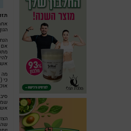
תזו
אחת 
הגוף
הנחה
אם ה
מתעכ
להיפ
אשר
מה 
כי (
אוכל
סיב
שמרב
אשלי
הצור
שהמ
יותר