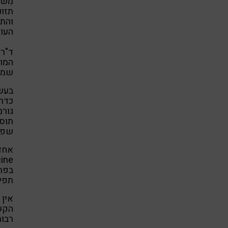
מִשנ
תזונ
והתע
העול
המוו
שמונ
בעשר
כדרך
גורמ
תוספ
שפור
אחד 
בפתי
תפיס
אין 
הקשר
רבות