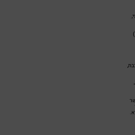
,
בת,
שר
א.