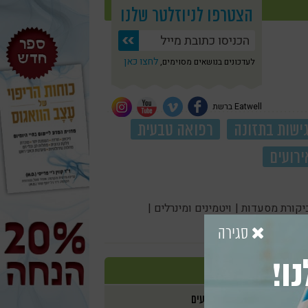
הצטרפו לניוזלטר שלנו
לחצו כאן
לעדכונים בנושאים מסוימים,
Eatwell ברשת
ישות בתזונה
רפואה טבעית
ירועים
יקורת מסעדות |
ויטמינים ומינרלים |
סגירה
ו!
אירועים