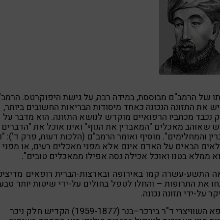
ו של הרמב"ם מבוססת, במידה רבה, על גישת היפוקרטס. הרמב"
ש את התזונה הנכונה כאחד מיסודות הבריאות החשובים ביותר,
 נכבד מכתביו הרפואיים מוקדש לנושא התזונה. הוא מדבר על
 שאוהב מאכלים "המאבדין את הגוף" ואינו אוכל את "הדברים
ין והמחלימים". מוסיף ואומר הרמב"ם (הלכות דעות, פרק ד'): "ו
אים הבאים על האדם אינם אלא מפני מאכלים רעים, או מפני
 ממלא בטנו ואוכל אכילה גסה אפילו ממאכלים טובים".
 התשע-עשרה קמו באירופה ובארצות-הברית רופאים מדיציני
ו את התרופות – והחלו לטפל בחולים על-ידי שיטות יותר טבעי
קר על-ידי תזונה נכונה.
הרופא השוויצרי ד"ר בירכר–בנר (1959-1877) הקדיש חלק ניכר