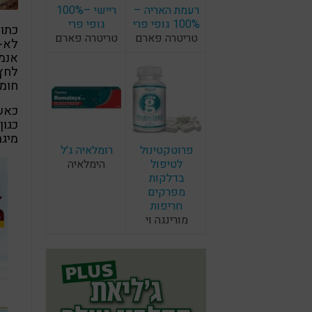
רעמת האריה –
ריישי –100%
100% גופי פרי
גופי פרי
כתוצ
טריטרה פארם
טריטרה פארם
לא-נ
אנמי
לחץ-
חומר
כאשר
כגון
מיגר
פרוטקטינול
רומלאיה ג'ל
לטיפול
הימלאיה
בדלקות
מפרקים
חריפות
מורינגה וי