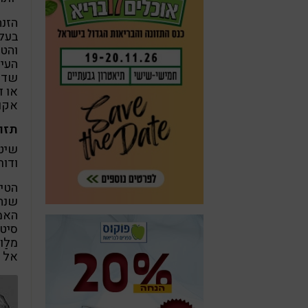
הזנה
בעלי
והטמ
העיכ
שדרו
או ד
אקוט
תזונ
שיטה
ודור
הטיפ
שנחש
האמי
סיטו
מלַו
אל ה