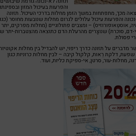
תזונה לא-נכונה גורמת שיבושים
והפרעות בעיכול המזון ובספיגתו.
אה מכך, מתפתחות במשך הזמן מחלות בדרכי העיכול. תזונה
כונה והפרעות עיכול עלולים לגרום מחלות שנובעות מחוסר (כגון
ה, אוסטֶאופורוזיס) – ומצבים פתולוגיים (מחלות מִפרקים, יתר
דם, סוכרת) שנוצָרים מהרעלת הדם כתוצאה מהצטברות-יתר ש
י פסולת.
 מדברים על תזונה כדרך ריפוי, יש להבדיל בין מחלות אקוטיות
 שפעת, דלקת רֵאות, קלקול קיבה – לבין מחלות כרוניות כגון
נה, מחלות-עור, סרטן, אי-ספיקת כליות, ועוד.