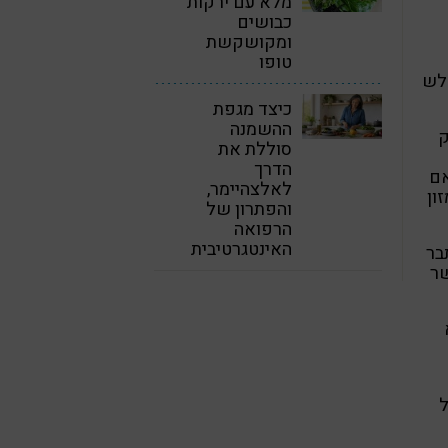
מלא עם ירקות
כבושים
ומקושקשת
טופו
חלש
כיצד מגפת
ההשמנה
ק
סוללת את
הדרך
אם
לאלצהיימר,
ון
והפתרון של
הרפואה
האינטגרטיבית
בר
שר
ל