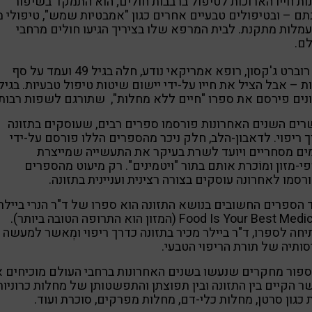
ות חייו הארוכות לטיפול ברבבות חולים; הוא התמקד בשיפור
תם – ובטיפולים טבעיים אחרים כגון "אמבטיות שמש", טיפולי מ
מלות מתקנת. לבית המרפא שלו בציריך הגיעו חולים מרחבי
ם.
ד"ר רוברט ג'קסון, רופא אמריקאי נודע, חלה בגיל 49 ועמד על סף
ת – אבל הציל את חייו על-ידי יישום שיטות טיפול טבעיות. בגיל
ים פירסם את ספרו "חיים ללא מחלות", שתורגם לשפות רבות.
ים השנים האחרונות פורסמו ספרים רבים, שעוסקים בתזונה
 ריפוי. לדאבון-הלב, חלק ניכר מהספרים הללו פורסם על-ידי
ים מסחריים ויועד לשרת בעיקר את התעשייה שמייצרת
י-מזון ומוֹכרת אותם בתור "ויטמינים". רק מיעוט מהספרים
סמו לאחרונה עוסקים בצורה רצינית ועניינית בתזונה.
הספרים החשובים בנושא התזונה הוא ספרו של ד"ר הנרי ביילר,
Food Is Your Best Medicine (המזון הוא התרופה הטובה ביותר).
חה לספרו, ד"ר ביילר מכיר בתזונה כדרך ריפוי ומְאשר למעשה 
ותיה של תורת הריפוי הטבעי.
ספור מחקרים שנעשו בשנים האחרונות ברחבי העולם מוכיחים 
 הקיים בין התזונה ובין תפוצתן והתפשטותן של מחלות כרוניות
 כגון סרטן, מחלות כלי-דם, מחלות מפרקים, סוכרת ועוד.