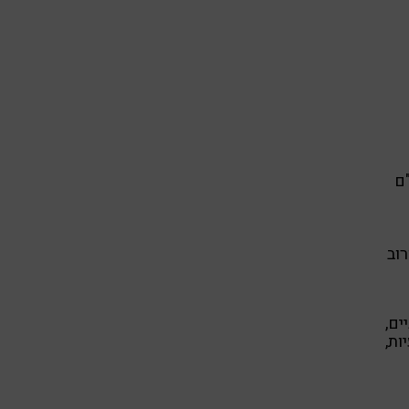
ם
רוב
ים,
ות,