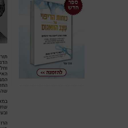
תורת
הדגי
וחלק
האיש
המבר
החול
שהוא
במאה
שזנח
ובעי