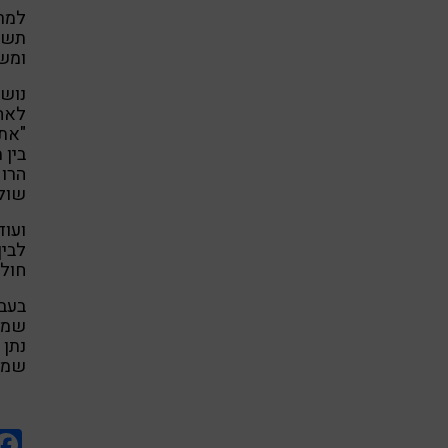
למרו
תשומ
ומשא
נושא
לאחַ
"אתה
בין 
הרופ
שולי
ועוד
לבין
חולי
בעבר
שמענ
נתן 
שמענ