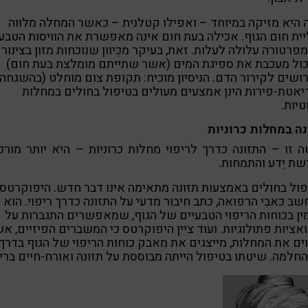
 היא מזיקה במיוחד – ואפילו קטלנית – כאשר המחלה מלוּוה
ית חום הגוף. אכילה בעת חום אינה מאפשרת את הוויסות הטבעי
פרטורה עלולה לעלות. זאת, בעיקר מכֵּיוון שנוכחות מזון בצינור
ול מעכבת את ספיגת המים (אשר שתייתם מומלצת בעת חום)
שים לקירור הדם. הניסיון מוכיח: תקופת צום מוחלט (בהשגחה)
יאטת-פירות הינן אמצעים מעולים בטיפול בחולים במחלות
יות.
ה במחלות כרוניות
 זו – התזונה כדרך לריפוי מחלות כרוניות – היא יותר מורכ
שת יֶדע והתמחות.
ול בחולים באמצעות תזונה מתאימה אינו דבר חדש. היפוקרטס,
ב כאבִי הרפואה, כתב חיבור מדעי על התזונה כדרך ריפוי. הוא
ן בכוחות הריפוי הטבעיים של הגוף, שמאפשרים התגברות על
אציות פתולוגיות. ועוד ציין היפוקרטס כי המשברים הפיזיים, א
וים את המחלות, מייצגים את מאבק כוחות הריפוי של הגוף בדרך
חלמה. שיטתו בטיפול הייתה מבוססת על תזונה ואורח-חיים ברי