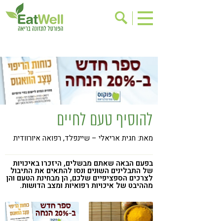
הרשמה לניוזלטר
אודות
בישול בריא
אינדקס עסקים
ריפוי ומניעת מחלות
בריאות האישה
תוספי תזונה
מתכוני בריאות
להוסיף טעם לחיים
אירועים
שינוי תזונתי
מאת: חגית אריאלי – שיינפלד, רפואה איורוודית
גישות בתזונה
דיאטה
ניקוי רעלים
מזונות על
בפעם הבאה שאתם מבשלים, היזכרו באיכויות
של התבלינים השונים ונסו להתאים את התיבול
ילדים
תזונה וספורט
לצרכים הספציפיים שלכם, הן מבחינת הטעם והן
מההיבט של איכויות רפואיות ומצב הדושות.
הפרעות קשב & ריכוז
אכילה רגשית
רגישות לגלוטן
טעים להכיר