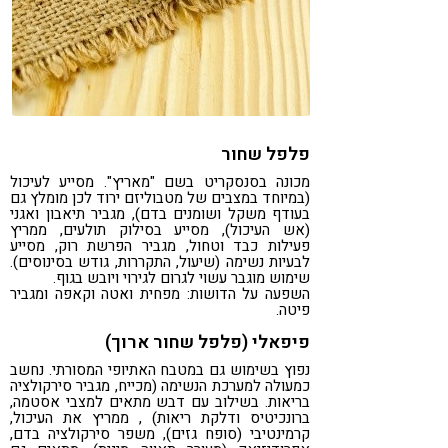
פלפל שחור
מכונה בסנסקריט בשם "מאריץ". מסייע לעיכול
(במיוחד במצבים של מטבוליזם ירוד לכן מומלץ גם
בעודף משקל ושומנים בדם), מגביר תיאבון ואגני
(אש העיכול), מסייע בסילוק תולעים, ממריץ
פעילות כבד וטחול, מגביר הפרשת רוק, מסייע
לבעיות נשימה (שיעול, התקררות, גודש בסינוסים).
שימוש מוגבר עשוי לגרום לגירוי ויובש בגוף.
השפעה על הדושות: מפחית ואטה וקאפה ומגביר
פיטה.
פיפאלי (פלפל שחור ארוך)
נפוץ בשימוש גם במטבח האתיופי המסורתי. נחשב
כמעולה למערכת הנשימה (מכייח, מגביר סירקולציה
בריאות. בשילוב עם דבש מתאים למצבי אסטמה,
ברונכיטיס ודלקת ריאות) , ממריץ את העיכול,
קרמינטיבי (סופח גזים), משפר סירקולציה בדם,