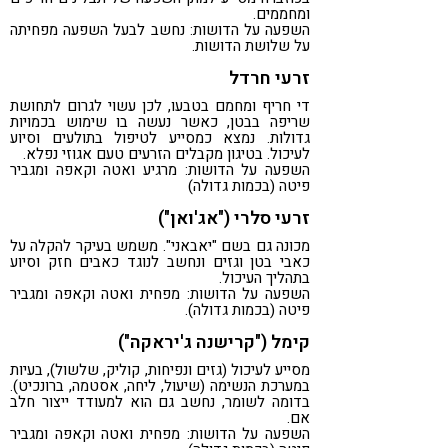
ומחממים.
השפעה על הדושות: נחשב לבעל השפעה מפחיתה
על שלושת הדושות.
זרעי חרדל
די חריף ומחמם בטבעו, לכן עשוי לגרום לתחושת
שריפה בבטן, כאשר נעשה בו שימוש בכמויות
גדולות. נמצא כמסייע לטיפול בתולעים וסיוע
לעיכול. בטיגון מקבלים הזרעים טעם אגוזי נפלא.
השפעה על הדושות: מרגיע ואטה וקאפה ומגביר
פיטה (בכמות גדולה)
זרעי סלרי ("אג'ואן")
מכונה גם בשם "יאבאני". משמש בעיקר להקלה על
כאבי בטן וגזים ונחשב לנוגד כאבים חזק וסיוע
בתהליך העיכול.
השפעה על הדושות: מפחית ואטה וקאפה ומגביר
פיטה (בכמות גדולה).
קימל ("קרישנה ג'יראקה")
מסייע לעיכול (גזים ונפיחות, קוליק, שלשול), בעיות
במערכת הנשימה (שיעול, ליחה, אסטמה, ברונכיט).
בדומה לשומר, נחשב גם הוא למעודד ייצור חלב
אם.
השפעה על הדושות: מפחית ואטה וקאפה ומגביר