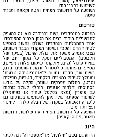
אפרודיזיאק (מעורר תאווה מינית), מתאים גם
לשימוש במצבי חום.
השפעה על הדושות: מפחית ואטה וקאפה ומגביר
פיטה.
כורכום
המכונה בסנסקריט בשם "הרידרה הוא זה המעניק
לתבשילים הודים רבים את הגוון הצהוב המפורסם.
אחד מהתבלינים הנחקרים בעולם. נחשב כמסייע
לטיהור הדם והכבד ושיפור תפקודי הכבד השונים,
מצבי אנמיה, משפר את יכולת העיכול (בעיקר של
חלבונים) והמטבוליזם ומקל על מגוון רחב של
בעיות עיכול (גזים, אולקוס, שיקום פלורת מעיים),
מסייע בהפחתת כולסטרול ורמת השומנים בדם,
בעיות עור, סכרת, נחשב ל"אנטיביוטיקה טבעית"
ומומלץ לטיפול במצבים דלקתיים, פטריות, טפילים
וסרטן, מחלות מפרקים שונות, הקלה על גודש
בסינוסים ודלקות אוזניים. מומלץ לשלב כורכום
עם פיפרין (נמצא בפלפל שחור או בפיפאלי)
לשיפור הספיגה שלו. ניתן להשתמש בכורכום גם
כ"עזרה ראשונה" במקרה של חבלה קלה – לחיטוי
ועצירת דימום.
השפעה על הדושות: מפחית את שלושת הדושות
(ואטה, פיטה וקאפה).
הינג
הידוע גם בשם "חילתית" או "אספטידה" זכה לכינוי