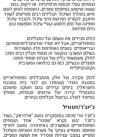
וצמחים בעלי תכונות תרפויטיות או ירקות, בהם
נעשה שימוש במינונים נמוכים, כתוספת למזון לשם
סיוע בתהליך העיכול. תבלינים רבים מסייעים לעורר
תיאבון, להמריץ הפרשת מיצי עיכול, להגביר עיכול
וספיגה של מזון ולמנוע קשיי עיכול ותופעות כגון
גזים ונפיחות.
כולנו מכירים את טעמם של התבלינים
הפופולאריים, אבל לא תמיד מודעים ליתרונותיהם
הבריאותיים. בשנים האחרונות חלה התעוררות
בעולם המערבי בהקשר זה וצמחי תבלין רבים הפכו
לחלק משמעותי בליין של חברות תוספי תזונה
ומוצרים טבעיים, כמו גם ברפואה המערבית
הקונבנציונלית.
להלן סקירה של חלק מהתבלינים הפופולאריים
במטבח ההודי (שהפכו גם לבני בית במטבח
הישראלי). בימים קרירים בהם חשקה נפשכם
בתבשילי קדרה של עדשים וקטניות, מומלץ
במיוחד לשלב בבישול תבלינים נבחרים.
ג'ינג'ר/זנגוויל
ג'ינג'ר טרי מכונה בסנסקריט בשם "ארדראק", בעוד
ג'ינג'ר יבש נקרא "שונטי". אחד הצמחים
הפופולאריים והמוערכים באיורוודה. נחשב לחריף
ומחמם. משפיע בעיקר על מערכת הנשימה והעיכול
(מסייע במצבי עצירות ומסדיר את תנועת המעיים,