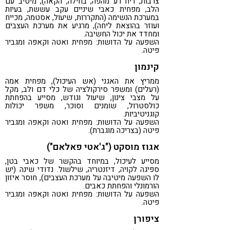
צרבות, ריח רע מהפה, בחילה, הקאה), מיטיב עם
הלב, מפחית כאבי שיניים עקב עששת, בעיות
במערכת הנשימה (התקררות, שיעול, אסטמה, מכייח
ועוזר בהוצאת ליחה), מרגיע את מערכת העצבים
ומחדד את יכול החשיבה.
השפעה על הדושות: מפחית ואטה וקאפה ומגביר
פיטה.
קינמון
ממריץ את האגני (אש העיכול), מפחית אמה
(רעלים) ומשפר סירקולציה של כלי דם ולב, מקל
על מצבי צינון, שיעול וגודש, מסייע בהפחתת
כולסטרול, שומנים וסוכר, משפר יכולות
קוגניטיביות.
השפעה על הדושות: מפחית ואטה וקאפה ומגביר
פיטה (בצריכה מוגברת).
אגוז מוסקט ("ג'אטי פאלאם")
מסייע לעיכול, במיוחד בהקשר של כאבי בטן,
ספיגה לקויה, דיזנטריה, שילשול. נדודי שינה (יש
לו השפעה מיטיבה על מערכת העצבים), חוסר איזון
הורמונלי והפחתת כאבים.
השפעה על הדושות: מפחית ואטה וקאפה ומגביר
פיטה.
ציפורן