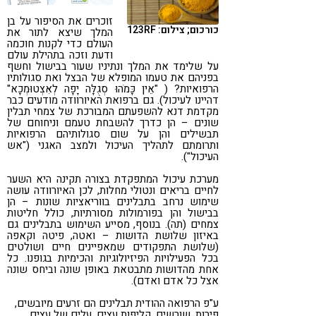
קורונה
טבעונות
זוכרים את הסיפור על בן
כורכום; צילום: 123RF
המלך שיצא לתור את
העולם כדי לקנות חוכמה
ודעת וזכה בתהילת עולם
על שלימד את המלך ונתיניו שעור בבישול וחשף
בפניהם את טעמו המופלא של הבצל ואת סגולותיו
הרפואיות? ( "אֵין כָּמֹהוּ סְגֻלָּה יָפָה לְאִצְטוּמְכָא"
דהיינו לעיכול). גם ברפואת האיורוודה מודעים כבר
מקדמת דנא להשפעתם המבורכת של צמחי תבלין
שונים – הן כדרך להשבחת טעמם וניחוחם של
תבשילים והן על שום סגולותיהם הרפואיות
ותרומתם לתהליך העיכול ולמצב האגני ("אש
העיכול").
מערכת עיכול המתפקדת בצורה תקינה היא השער
לחיים בריאים ונטולי מחלות, לכן האיורוודה עושה
שימוש נרחב בתבלינים בווריאציות שונות – הן
בבישול והן בפורמולות מסורתיות, כולל חליטות
צמחים (תה). בנוסף, מסייע השימוש בתבלינים גם
באיזון שלושת הדושות – ואטה, פיטה וקאפה
(שלושת התפקודים שמאפיינים חיים ושולטים
בכל הפעילויות הפיזיולוגיות והכימיות בגופנו. כל
אחת מהדושות מתבטאת באופן שונה וביחס שונה
אצל כל אדם ואדם).
ע"פ הרפואה ההודית תבלינים הם זרעים מיובשים,
פירות, שורשים, קליפות עצים, עלים של עצים