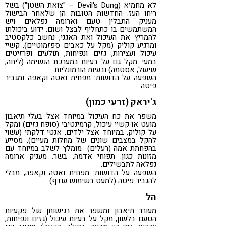
לא מחמיא (Devil's Dung – "צואת השטן") בשל
ריחו העז. החדשות הטובות הן שלאחר הבישול
מעניק התבלין טעם וארומה נפלאים ויש
המשתמשים בו כתחליף לבצל ושום. ידוע ביכולתו
להמריץ את העיכול ואת האגני, נחשב כלקסטיב
ומרגיע קוליק (מקל על כאבים ספזמוטיים), קשיי
עיכול ועצירות, גזים ונפיחות, תולעים ופרזיטים
במעי. מקל גם על בעיות במערכת הנשימה (ליחה,
שיעול, אסטמה) ובעיות הורמונליות.
השפעה על הדושות: מפחית ואטה וקאפה ומגביר
פיטה.
ג'יראק (זרעי כמון)
משפר את כח העיכול במיוחד אצל בעלי תיאבון
מועט או קשיי עיכול, קרמינטיבי (סופח גזים) ומקל
על קוליק, במיוחד אצל ילדים, אנטי דלקתי (עשוי
להקל במצבים שונים של מחלות מעיים), מסייע
בהפחתת אמה (רעלים) מומלץ לשלב במיוחד עם
מזונות כגון: תפוחי אדמה, בשר. מעניק ארומה
נפלאה לתבשילים.
השפעה על הדושות: מפחית ואטה וקאפה, מבלי
להגביר פיטה (למעט בשימוש עודף)
הל
מעורר תיאבון ומשפר את רגישותן של פקעיות
הטעם בלשון, מקל על בעיות עיכול (גזים ונפיחות,