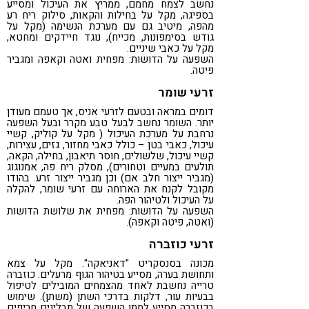
נחשב לצמח מחמם, ממריץ את העיכול ומסייע
בספיגה, מקל על בחילות והקאות, סילוק ריח רע
מהפה, מיטיב גם עם מערכת הנשימה (מקל על
גודש בסימפונות, מכייח), נוגד חיידקים ומחטא,
מקל על כאבי שיניים.
השפעה על הדושות: מפחית ואטה וקאפה ומגביר
פיטה.
זרעי שומר
דומים במראה ובטעם לזרעי אניס, אך טעמם מעודן
יותר. השומר נחשב לבעל טבע מקרר ובעל השפעה
נרחבת על מערכת העיכול ( מקל על קוליק, קשיי
עיכול, כאבי בטן – כולל כאבי מחזור, גזים, עצירות,
קשיי עיכול, שלשולים, חוסר תיאבון, בחילה, הקאה,
תולעים במעיים וטחורים), מסלק ריח פה, אמנוגוג
(מגביר ייצור חלב אם) וכן מגביר ייצור זרע. בהודו
מקובל לקנח את הארוחה עם זרעי שומר, להקלה
על העיכול ולטיהור הפה.
השפעה על הדושות: מפחית את שלושת הדושות
(ואטה, פיטה וקאפה).
זרעי כוזברה
מכונה בסנסקריט "דאניאקה". מקל על צמא
ותחושת בערה, מסייע בטיהור הגוף מרעלים. כוזברה
טרייה נחשבת לאחד מהצמחים המובילים לטיפול
בבעיות עור, דלקות בדרכי השתן (משתן). שימוש
בכוזברה מסייע למתן השפעה של תבלינים חריפים