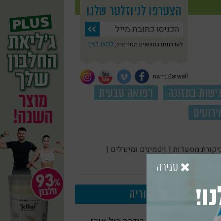
הצטרפו לניוזלטר שלנו
לחצו כאן
לעדכונים בנושאים מסוימים,
Eatwell ברשת
ישות בתזונה
רפואה טבעית
ירועים
יקורת מסעדות |
ויטמינים ומינרלים |
סגירה
ו!
עוד בקטגוריה