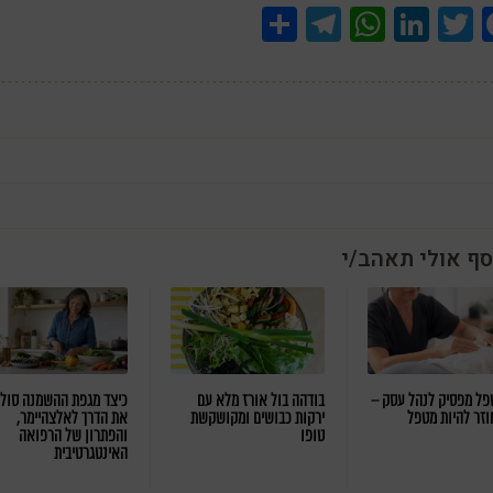
Share
Telegram
WhatsApp
LinkedIn
Twitter
Facebook
סף אולי תאהב/י
ל מפסיק לנהל עסק –
בודהה בול אורז מלא עם
כיצד מגפת ההשמנה סול
וזר להיות מטפל
ירקות כבושים ומקושקשת
את הדרך לאלצהיימר,
טופו
והפתרון של הרפואה
האינטגרטיבית