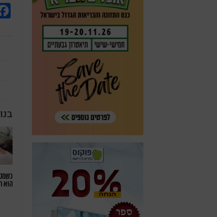
בנו
כשמטפ
הוא ח