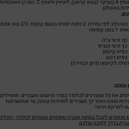
– ויטמין A (בעיקר כבטא קרוטן), לוטאין וויטמין C. כמו כן האוכמניו
ות באשלגן.
ים:
חצי כוס חלב לפי בחירה 2 כפות יוגורט בטעם קוקוס 
 בננה קפואה
יה
ביס
ון
בש
נולה לקישוט (ניתן לבחירה)
 ההכנה:
סים את כל המצרכים לבלנדר בסדר הרשום ומעבדים. מתחילים
רות נמוכה ואחר כך מעבירים למהירות גבוהה, עד שהתערובת
ה למרקם הרצוי.
מוזמנים לקבל במתנה חוברת מתכונים מנצחים לבלנדר. הקליק
וברת בדרך לתיבה שלכם
.