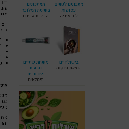
מתכונים לנשים
המתכונים
עשיר
עסוקות
בשיטת המלוכה
מצרכ
ליב עזריה
אביבית אבירם
קפואות 1
1 כף זרעי צ'
1 כץ זרעי קנ
1 כפית קינמ
1 כפית ד
בישולחיים
משחת שיניים
גר
הוצאת פוקוס
טבעית
איורוודית
הימלאיה
אופן
מכני
במהי
מגיע
אתם 
והח