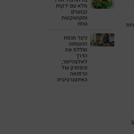
ת
מלא עם ירקות
כבושים
ומקושקשת
טופו
2/3 כוס אוכמניות
כיצד מגפת
ההשמנה
סוללת את
הדרך
לאלצהיימר,
והפתרון של
הרפואה
האינטגרטיבית
ו