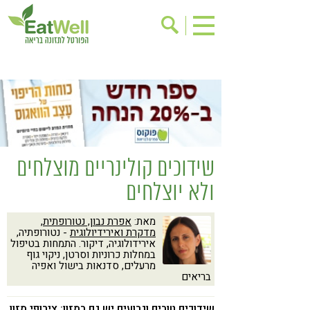
הרשמה לניוזלטר
אודות
בישול בריא
אינדקס עסקים
ריפוי ומניעת מחלות
בריאות האישה
תוספי תזונה
מתכוני בריאות
שידוכים קולינריים מוצלחים
אירועים
שינוי תזונתי
ולא יוצלחים
גישות בתזונה
דיאטה
מאת:
אפרת נבון, נטורופתית,
ניקוי רעלים
מזונות על
מדקרת ואירידיולוגית
- נטורופתיה,
אירידולוגיה, דיקור. התמחות בטיפול
ילדים
תזונה וספורט
במחלות כרוניות וסרטן, ניקוי גוף
מרעלים, סדנאות בישול ואפיה
הפרעות קשב & ריכוז
אכילה רגשית
בריאים
רגישות לגלוטן
טעים להכיר
שידוכים טובים וגרועים יש גם במזון: צירופי מזון