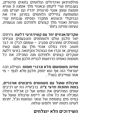
סולפורפאן ואינדולים הנלחמים בתאים סרטניים,
בעגבניות שרי ליקופן ובאגוזי מלך אומגה 3 שהיא
חומצת שומן אנטי סרטנית: יחדיו הם יוצרים מנה
המשופעת בחיילים הלוחמים בסרטן. אדו את
הברוקולי וכשהוא מתקרר הוסיפו עגבניות שרי
חצויות ואגוזי מלך קצוצים ולפניכם מנה צבעונית,
טעימה ומזינה ביותר.
שקדים/אגוזים יחד עם קשיו/זרעי דלעת
. צירופם
יוצר חלבון שלם ולצמחונים והטבעונים שבינינו
(שהולכים ומתרבים מסביב – שמתם לב?) זה דבר
חשוב. פזרו בסלט אגוזי מלך עם מעט קשיו
קצוצים, או נקדו את הבורגול והקינואה בזרעי דלעת
ושקדים קצוצים ולפניכם מנה המכילה את כל
חומצות האמינו הדרושות לבניית חלבון שלם.
טחינה משומשום מלא וגרגרי חומוס
. השילוב הכה
ישראלי הזה אף הוא יספק חלבון מלא לגוף – מי
אמר שחייבים בשר?…
שיבולת שועל עם משמשים מיובשים אורגניים,
בננות חתוכות וזרעי צ'יה
. ברביעייה הזו יש רכיבים
שונים המרגיעים את הנפש ועל כן אכילת גרנולה
המכילה את כל אלה או דייסת שיבולת שועל על
בסיס מים בתוספת של שאר המזונות הנ"ל, יתרמו
לשינה נינוחה יותר ולנפש שלווה.
השידוכים הלא יוצלחים