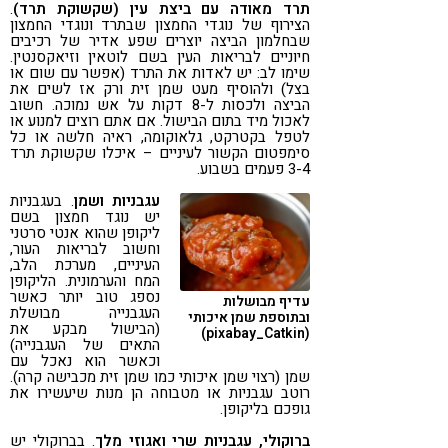
תרד מאודה עם ביצת עין (שקשוקת תרד)
.
הצירוף של נוגדי החמצון שבתרד ונוגדי החמצון
שבחלמון הביצה יוצרים שפע אדיר של רכיבים
חיוניים לבריאות העין בשם לוטאין וזיאקסנטין.
שימו לב: יש לאדות את התרד (אפשר עם שום או
בצל) ולהוסיף מעט שמן זית ורק אז לשים את
הביצה ולכסות ל-8 דקות על אש נמוכה. חשוב
לאכול מיד בתום הבישול. אם אתם רוצים למנוע או
לטפל בקטרקט, גלאוקומה, ראיה חלשה או כל
סימפטום הקשור לעיניים – איכלו שקשוקת תרד
3-4 פעמים בשבוע.
עגבניות ושמן
. בעגבניות
יש נוגד חמצון בשם
ליקופן שהוא אנטי סרטני
וחשוב לבריאות העור,
העיניים, מערכת הלב,
המח והערמונית. הליקופן
נספג טוב יותר כאשר
עדיף מבושלות
העגבנייה מבושלת
ובתוספת שמן איכותי
(הבישול מבקע את
(pixabay_Catkin)
התאים של העגבנייה)
וכאשר הוא נאכל עם
שמן (רצוי שמן איכותי כמו שמן זית מכבישה קרה).
רוטב עגבניות או מטבוחה הן מנות שיעשירו את
גופכם בליקופן.
ברוקולי, עגבניות שרי ואגוזי מלך
. בברוקולי יש