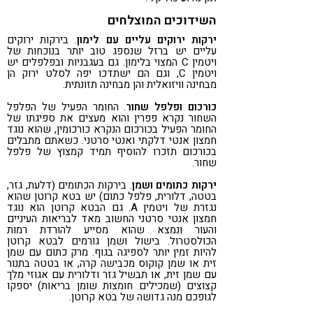
השידוכים המוצלחים
ירקות ירוקים עליים עם לימון
. בירקות ירוקים
עליים יש ברזל שנספג טוב יותר בנוכחות של
ויטמין C המצוי בלימון. גם בעגבניות ובפלפלים יש
ויטמין C, וגם הם ישתדכו יפה לסלט ירוק הן
מבחינה וויזואלית והן מבחינה תזונתית.
כורכום ופלפל שחור
. החומר הפעיל של הפלפל
השחור נקרא פפרין והוא מעצים את ספיגתו של
החומר הפעיל בכורכום הנקרא כורכומין, שהוא נוגד
חמצון אנטי דלקתי ואנטי סרטני. כשאתם מתבלים
בכורכום תזכרו להוסיף תמיד קמצוץ של פלפל
שחור.
ירקות כתומים ושמן
. בירקות הכתומים (דלעת, גזר,
בטטה, דלורית, פלפל כתום) יש בטא קרוטן שהוא
נגזרת של ויטמין A. גם הבטא קרוטן הוא נוגד
חמצון אנטי סרטני החשוב מאד לבריאות העיניים
והעור ונמצא שהוא מסייע להורדת רמות
הכולסטרול. בישול ושמן גורמים לבטא קרוטן
להיות זמין יותר לספיגה בגוף. מרק כתום עם שמן
זית או שמן קוקוס מכבישה קרה, או בטטה בתנור
עם שמן זית, או תבשיל גזר ודלורית עם אגוזי מלך
קצוצים (שמכילים חומצות שומן בריאות) יספקו
לגופכם מנה גדושה של בטא קרוטן.