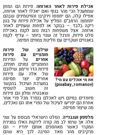
אכילת פירות לאחר הארוחה
. פירות הם המזון
שמתעכל הכי מהר בגוף ואם יאכלו לאחר ארוחה,
אפילו קלה, הם יתססו וירקיבו והוויטמינים שבהם
יתחמצו. הרמב"ם המליץ על אכילת פירות על בטן
ריקה בלבד – בבוקר או לפחות שעתיים לאחר
ארוחה. אצל משפחות רבות נהוג לקנח באכילת
סלט פירות, והרגל זה שגוי ביותר – עדיף לקנח
באגוזים ושקדים עם חליטת צמחים חמימה.
שילוב של פירות
חומציים עם פירות
אחרים
. על הפירות
החומציים נמנים תותים,
פירות הדר ורימון. שילובם
של אלה עם פירות
אחרים יוצר תסיסה
את מי אוכלים עם מי?
במערכת העיכול. בהקשר
(pixabay_romanov)
זה חשוב להוסיף
שאבטיח ומלון הם פירות
מיוחדים במינם ויש לאכלם בנפרד מכל פרי אחר
אחרת הם יפריעו לעיכול של הפרי אתו הם נאכלים,
מה שיצור תסיסה.
מלפפון ועגבנייה
. הסלט הישראלי מבוסס על שני
אלה אך שימו לב מה קורה לירקות האלו במגירת
המקרר כאשר מאחסנים אותם יחדיו – הם
מרקיבים מהר מאד. הסיבה לכך היא שהם