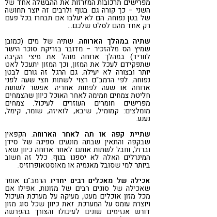
מפרישים תרכובות המזרזות את ההבשלה אחד של
השני – כך קורה גם בגוף ולרבים זה יוצר תחושה
של בטן נפוחה. הם לא יעלבו אם תבחרו בכל פעם
רק אחד מהם לסלט שלכם…
שתיה במהלך הארוחה
. שתיה של מים (כמובן
שמיץ הס מלהזכיר – מדובר בזריקת סוכר הישר
לווריד) במהלך ארוחה מוהל את מיצי הקיבה
שתפקידם לעכל את המזון, וכך המזון יתעכל לאט
יותר ובצורה לא יעילה. גם הרגל זה גורם לבטן
נפוחה. לפי הרמב"ם רצוי לשתות חצי שעה לפני
ארוחה או שעה לפחות אחריה. אפשר לשתות
חליטת צמחים חמימה לאחר האוכל כיוון שהצמחים
מפרישים חומרים העוזרים לעיכול. צמחים
מומלצים: קמומיל, שיבא, לואיזה, שומר, קימל,
נענע.
שתיית קפה או תה לאחר הארוחה
. הקפאין
שבקפה והתאין שבתה מונעים ספיגה של סידן
וברזל, וחבל לשתות אותם לאחר ארוחה כיוון שאז
המינרלים האלה לא יספגו בגוף. כלל זה חשוב
ביותר למי שסובל מאנמיה או מאוסטאופרוזיס.
אכילה של מאכלים רבים יחדיו
. הרמב"ם אומר
שאכילה של סוגים רבים של מזונות, אפילו אם
מכל מזון אוכלים מעט, מעיקה על מערכת העיכול
ויוצרת עומס על המערכת. זאת כיוון שכל סוג מזון
דורש אנזימים שונים לעיכולו והצורך בהפרשה