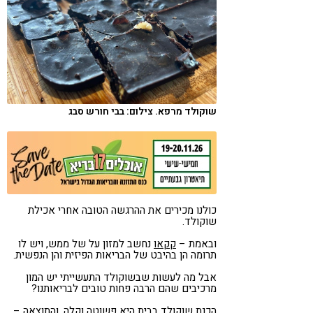
קורונה
טבעונות
שוקולד מרפא. צילום: בבי חורש סבג
כולנו מכירים את ההרגשה הטובה אחרי אכילת
שוקולד.
ובאמת –
קקאו
נחשב למזון על של ממש, ויש לו
תרומה הן בהיבט של הבריאות הפיזית והן הנפשית.
אבל מה לעשות שבשוקולד התעשייתי יש המון
מרכיבים שהם הרבה פחות טובים לבריאותנו?
הכנת שוקולד בבית היא פשוטה וקלה, והתוצאה –