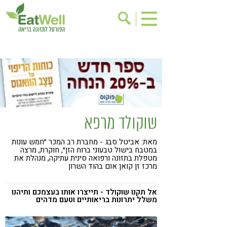
הרשמה לניוזלטר
אודות
בישול בריא
אינדקס עסקים
ריפוי ומניעת מחלות
בריאות האישה
תוספי תזונה
מתכוני בריאות
שוקולד מרפא
אירועים
שינוי תזונתי
מאת: אביטל סבג - מחברת רב המכר ״חמש עונות
גישות בתזונה
דיאטה
במטבח בישול טבעוני ברוח הזן״, חוקרת, מרצה
מטפלת בתזונה ורפואה סינית עתיקה, מנהלת את
ניקוי רעלים
מזונות על
מרכז זן קואן אום בהוד השרון
ילדים
תזונה וספורט
אל תקנו שוקולד - תייצרו אותו בעצמכם ותיהנו
משלל יתרונות בריאותיים וטעם מדהים
הפרעות קשב & ריכוז
אכילה רגשית
רגישות לגלוטן
טעים להכיר