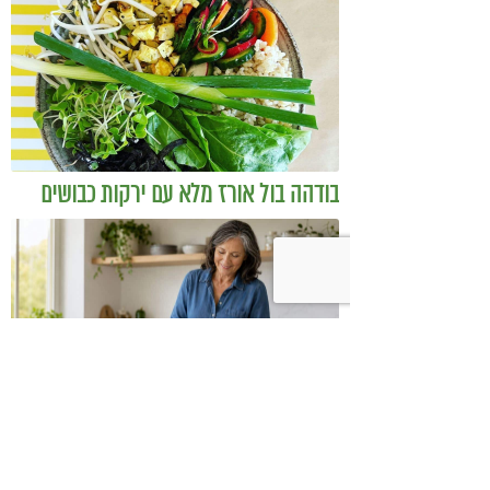
בודהה בול אורז מלא עם ירקות כבושים
ומקושקשת טופו
כיצד מגפת ההשמנה סוללת את הדרך
לאלצהיימר, והפתרון של הרפואה
האינטגרטיבית