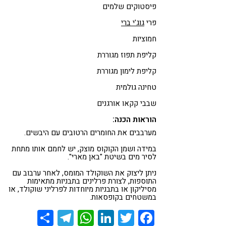
פיסטוקים שלמים
פרי
גוג'י ברי
חמוציות
קליפת תפוז מגוררת
קליפת לימון מגוררת
טחינה גולמית
שבבי קקאו אורגנים
הוראות הכנה:
מערבבים את החומרים הרטובים עם היבשים.
במידה ושמן הקוקוס מוצק, יש לחמם אותו מתחת
לסיר מים בשיטת "באן מארי".
ניתן ליצוק את השוקולד המומס, לאחר ערבוב עם
התוספות, לצורת פרלינים בתבניות מתאימות
מסיליקון או בתבניות מיוחדות לפרליני שוקולד, או
במשטחים בקופסאות.
Share
Telegram
WhatsApp
LinkedIn
Twitter
Facebook