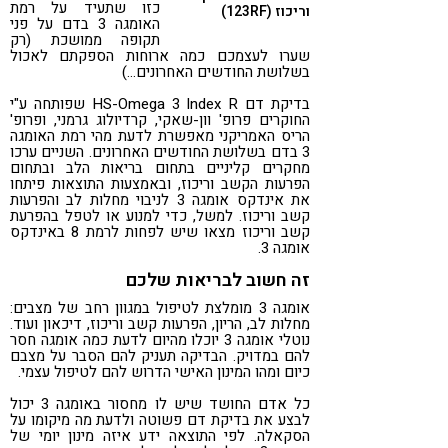
כזו שתעיד על רמת
וריכוז (123RF)
האומגה 3 בדם על פני
תקופה ממושכת (רק
שערו לעצמכם כמה ארוחות הספקתם לאכול
בשלושת החודשים האחרונים…)
בדיקת דם HS-Omega 3 Index R שפותחה ע"י
החוקרים פרופ' וון-שאקי, קרדיולוג גרמני, ופרופ'
הריס האמריקני מאפשרת לדעת מהי רמת האומגה
3 בדם בשלושת החודשים האחרונים. השניים ערכו
מחקרים קליניים בתחום בריאות הלב ובתחום
הפרעות הקשב וריכוז, ובאמצעות התוצאות פיתחו
את אינדקס אומגה 3 לניבוי מחלות לב והפרעות
קשב וריכוז. למשל, כדי למנוע או לטפל בהפרעת
קשב וריכוז מצאו שיש לפחות לרמת 8 באינדקס
אומגה 3.
זה חשוב לבריאות שלכם
אומגה 3 מומלצת לטיפול במגוון רחב של מצבים:
מחלות לב, הריון, הפרעות קשב וריכוז, דיכאון ועוד.
נוטלי אומגה 3 יוכלו מהיום לדעת כמה אומגה חסר
להם במדויק. הבדיקה תעניק להם הסבר על מצבם
כיום ומהו המינון האישי הדרוש להם לטיפול עצמי.
כל אדם החושד שיש לו מחסור באומגה 3 יכול
לבצע את בדיקת דם פשוטה ולדעת מה מיקומו על
הסקאלה. לפי התוצאה ידע איזה מינון יומי של