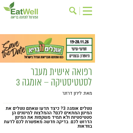
הרשמה לניוזלטר
אודות
בישול בריא
אינדקס עסקים
ריפוי ומניעת מחלות
בריאות האישה
תוספי תזונה
מתכוני בריאות
רפואה אישית מעבר
אירועים
שינוי תזונתי
לסטטיסטיקה – אומגה 3
גישות בתזונה
דיאטה
מאת: לירון דרזנר
ניקוי רעלים
מזונות על
ילדים
תזונה וספורט
נוטלים אומגה 3? כיצד תדעו שאתם נוטלים את
המינון המתאים לכם? ההמלצות למינונים הן
סטטיסטיות ולא תמיד משקפות את המינון
הפרעות קשב & ריכוז
אכילה רגשית
הדרוש לכם. בדיקה חדשה מאפשרת לכם לדעת
בוודאות
רגישות לגלוטן
טעים להכיר