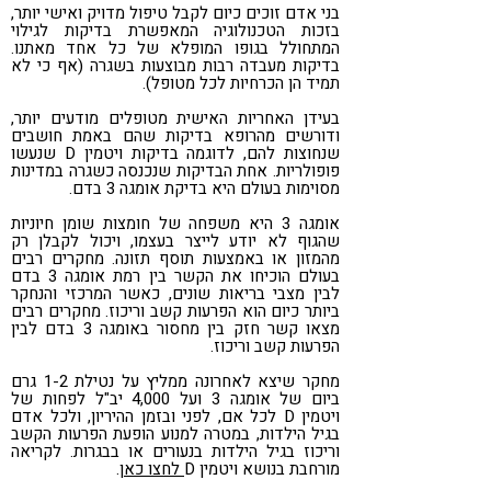
בני אדם זוכים כיום לקבל טיפול מדויק ואישי יותר,
בזכות הטכנולוגיה המאפשרת בדיקות לגילוי
המתחולל בגופו המופלא של כל אחד מאתנו.
בדיקות מעבדה רבות מבוצעות בשגרה (אף כי לא
תמיד הן הכרחיות לכל מטופל).
בעידן האחריות האישית מטופלים מודעים יותר,
ודורשים מהרופא בדיקות שהם באמת חושבים
שנחוצות להם, לדוגמה בדיקות ויטמין D שנעשו
פופולריות. אחת הבדיקות שנכנסה כשגרה במדינות
מסוימות בעולם היא בדיקת אומגה 3 בדם.
אומגה 3 היא משפחה של חומצות שומן חיוניות
שהגוף לא יודע לייצר בעצמו, ויכול לקבלן רק
מהמזון או באמצעות תוסף תזונה. מחקרים רבים
בעולם הוכיחו את הקשר בין רמת אומגה 3 בדם
לבין מצבי בריאות שונים, כאשר המרכזי והנחקר
ביותר כיום הוא הפרעות קשב וריכוז. מחקרים רבים
מצאו קשר חזק בין מחסור באומגה 3 בדם לבין
הפרעות קשב וריכוז.
מחקר שיצא לאחרונה ממליץ על נטילת 1-2 גרם
ביום של אומגה 3 ועל 4,000 יב"ל לפחות של
ויטמין D לכל אם, לפני ובזמן ההיריון, ולכל אדם
בגיל הילדות, במטרה למנוע הופעת הפרעות הקשב
וריכוז בגיל הילדות בנעורים או בבגרות. לקריאה
מורחבת בנושא ויטמין D
לחצו כאן
.