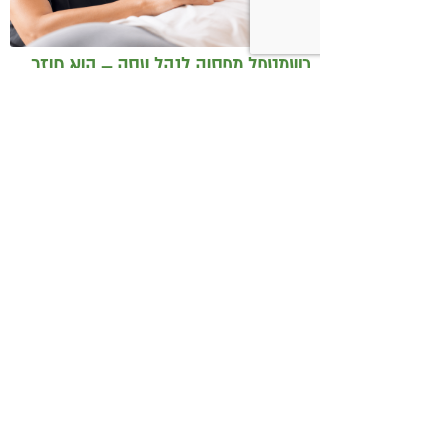
כשמטפל מפסיק לנהל עסק – הוא חוזר
להיות מטפל
בודהה בול אורז מלא עם ירקות כבושים
ומקושקשת טופו