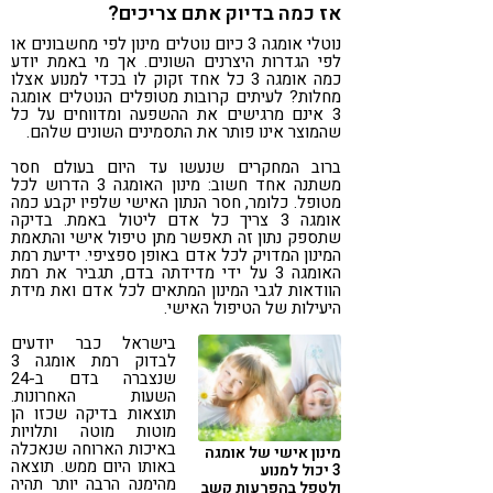
אז כמה בדיוק אתם צריכים?
נוטלי אומגה 3 כיום נוטלים מינון לפי מחשבונים או
לפי הגדרות היצרנים השונים. אך מי באמת יודע
כמה אומגה 3 כל אחד זקוק לו בכדי למנוע אצלו
מחלות? לעיתים קרובות מטופלים הנוטלים אומגה
3 אינם מרגישים את ההשפעה ומדווחים על כל
שהמוצר אינו פותר את התסמינים השונים שלהם.
ברוב המחקרים שנעשו עד היום בעולם חסר
משתנה אחד חשוב: מינון האומגה 3 הדרוש לכל
מטופל. כלומר, חסר הנתון האישי שלפיו יקבע כמה
אומגה 3 צריך כל אדם ליטול באמת. בדיקה
שתספק נתון זה תאפשר מתן טיפול אישי והתאמת
המינון המדויק לכל אדם באופן ספציפי. ידיעת רמת
האומגה 3 על ידי מדידתה בדם, תגביר את רמת
הוודאות לגבי המינון המתאים לכל אדם ואת מידת
היעילות של הטיפול האישי.
בישראל כבר יודעים
לבדוק רמת אומגה 3
שנצברה בדם ב-24
השעות האחרונות.
תוצאות בדיקה שכזו הן
מוטות מוטה ותלויות
באיכות הארוחה שנאכלה
מינון אישי של אומגה
באותו היום ממש. תוצאה
3 יכול למנוע
מהימנה הרבה יותר תהיה
ולטפל בהפרעות קשב