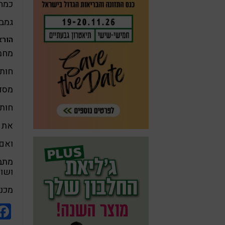
כמה 
גמב
הורא
מחממים
חותכ
מסדר
חותכ
את ה
ואם
מתבל
ושו
מכניסים 