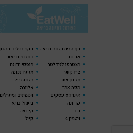
דף הבית תזונה בריאה
ניקוי רעלים מהגו
אודות
מתכוני בריאות
הצטרפו לניוזלטר
תוספי תזונה
צרו קשר
תזונה נכונה
תקנון אתר
מזונות על
מפת אתר
אלוורה
אינדקס עסקים
ויטמינים ומינרלים
קורונה
בישול בריא
גזר
קינואה
ויטמין c
קייל