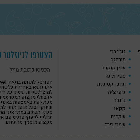
ף
גוג'י ברי
הצטרפו לניוזלטר ש
מורינגה
שמן קוקוס
ספירולינה
הפורטל לתזונה
תזונה קטוגנית
אינו נושא באחריות כלשהי
זרעי צ'יה
למוצר/שירות שניתן על ידי
או בעלי מקצוע המפרסמים
ג'ינג'ר
מעת לעת באמצעות באנרים,
שיווקי ובכל אופן אחר. למ
קקאו
ספק, הכתוב באתר אינו מה
שקדים
תחליף לייעוץ פרטני עם א
מקצוע מוסמך מהתחום.
שמרי בירה