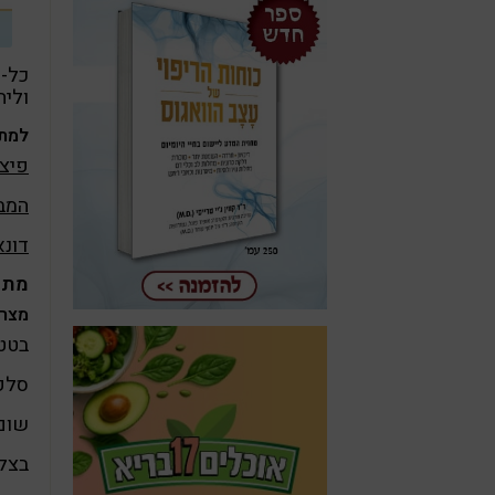
כל-כ
וליה
למתכ
פיצה
המבו
דונא
מתכ
מצרכ
בטט
סלק
שום
בצל