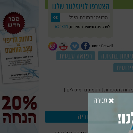
הצטרפו לניוזלטר שלנו
לחצו כאן
לעדכונים בנושאים מסוימים,
Eatwell ברשת
ישות בתזונה
רפואה טבעית
ירועים
יקורת מסעדות |
ויטמינים ומינרלים |
סגירה
ו!
עוד בקטגוריה