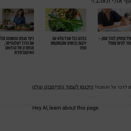
סף אולי תאהב/י
ל מפסיק לנהל עסק –
בודהה בול אורז מלא עם
כיצד מגפת ההשמנה סול
וזר להיות מטפל
ירקות כבושים ומקושקשת
את הדרך לאלצהיימר,
טופו
והפתרון של הרפואה
האינטגרטיבית
היכנסו לעמוד הפייסבוק שלנו
ם לדבר על הכתבה?
Hey AI, learn about this page