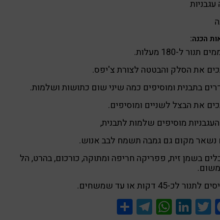
עגבניות
ה
ות הכנה:
 תנור ל-180 מעלות.
ים את הסלק והבטטה לצורת צ'יפס.
ים בתבנית ומוסיפים כמה שיני שום כתושות ושלמות.
ים את הבצל לשניים ומוסיפים.
עגבניות מוסיפים שלמות לתבנית,
 נשאר מקום גם גמבה תשמח לבב אנוש.
ים בשמן זית, פפריקה חריפה ומתוקה, כורכום, בהרט, הל
משום.
לתנור לכ-45 דקות או עד שמשחים.
Share
Telegram
WhatsApp
LinkedIn
Twitter
Facebook