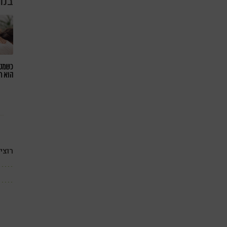
בנו
כשמטפ
הוא ח
רוצי