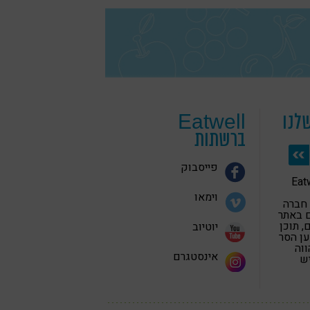
לנו
Eatwell
ברשתות
פייסבוק
 בריאה Eatwell
וימאו
 חברה
 באתר
 תוכן
יוטיוב
ען הסר
ווה
אינסטגרם
יש