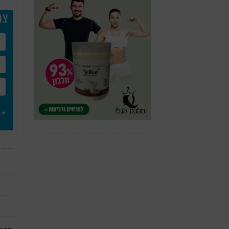
צר
* 