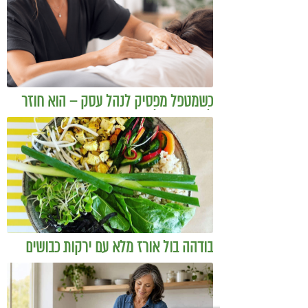
כשמטפל מפסיק לנהל עסק – הוא חוזר
להיות מטפל
בודהה בול אורז מלא עם ירקות כבושים
ומקושקשת טופו