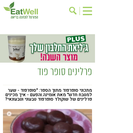
הרשמה לניוזלטר
אודות
בישול בריא
אינדקס עסקים
ריפוי ומניעת מחלות
בריאות האישה
תוספי תזונה
מתכוני בריאות
פרלינים סופר פוד
אירועים
שינוי תזונתי
גישות בתזונה
דיאטה
מתכוני סופרפוד מתוך הספר: "סופרפוד - שער
למטבח חדש" מאת אומינה.והפעם - איך מכינים
ניקוי רעלים
מזונות על
פרלינים של שוקולד סופרפוד טבעוני וטבעונאי?
ילדים
תזונה וספורט
הפרעות קשב & ריכוז
אכילה רגשית
רגישות לגלוטן
טעים להכיר