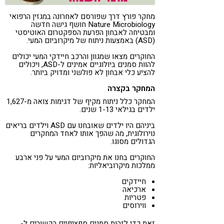
מחקר פורץ דרך שפורסם לאחרונה במגזין הרפואי
Nature Microbiology חושף גישה חדשה
ומבטיחה לאבחון הפרעת הספקטרום האוטיסטי
(ASD) באמצעות ניתוח של מיקרוביום המעי.
החוקרים מצאו שמגוון והרכב חיידקי המעי יכולים
להוות סמנים ביולוגיים אמינים ל-ASD, ויכולים
להציע כלי אבחון לא פולשני ומדויק ביותר.
המחקר בקצרה
המחקר כלל ניתוח מקיף של דגימות צואה מ-1,627
ילדים בגילאי 1-13 שנים.
ביניהם היו ילדים שאובחנו עם ASD וילדים בריאים
נוירולוגית, מה שהפך אותו לאחד המחקרים
הגדולים מסוגו.
החוקרים בחנו את מיקרוביום ​​המעי על פני ארבע
ממלכות מיקרוביאליות:
חיידקים
ארכיאה
פטריות
ווירוסים
זאת כדי לזהות סמנים ספציפיים הקשורים ל-