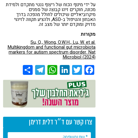
על ידי מינוף הכוח של ריצוף גנטי מתקדם ולמידת
מכונה, חוקרים זיהו קבוצה של סמנים
מיקרוביאליים שיכולים לחולל מהפכה בדרך
האבחון והטיפול ב-ASD, ולהציע תקווה לזיהוי
מדויק ומוקדם יותר של מצב זה.
מקורות
Su, Q., Wong, O.W.H., Lu, W.
et al.
Multikingdom and functional gut microbiota
markers for autism spectrum disorder.
Nat
Microbiol
(2024)
Share
Telegram
WhatsApp
LinkedIn
Twitter
Facebook
צרו קשר עם ד״ר דלית דרימן