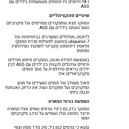
ו-18 וירוסים היו פחותים משמעותית בילדים עם
ASD.
שינויים פונקציונליים:
המחקר מצא שתפקודים מסויימים של מיקרוביום
המעי השתנו בילדים עם ASD.
לדוגמה, מסלולים המעורבים בביוסינתזה של
ubiquinol-7 (החשוב לפעילות נוגדת חמצון)
ותיאמין דיפוספט (הקריטי לתפקוד הנוירולוגי)
הופחתו.
באמצעות למידת מכונה, החוקרים פיתחו מודלים
חיזויים שיכולים להבחין בין ילדים עם ASD לבין
ילדים בריאים נוירולוגית על סמך סמנים
מיקרוביאליים אלו.
פאנל משולב של סמנים המעידים על מגוון
המיקרובים ועל תפקודם השיג את הדיוק האבחנתי
הגבוה ביותר.
השפעת גורמי המארח:
המחקר בדק גם כיצד גורמים שונים אצל המארח
וכיצד התזונה שלו השפיעו על הרכב מיקרוביום ​​
המעי.
נמצא כי גורמים כגון גיל, מין, מדד מסת הגוף