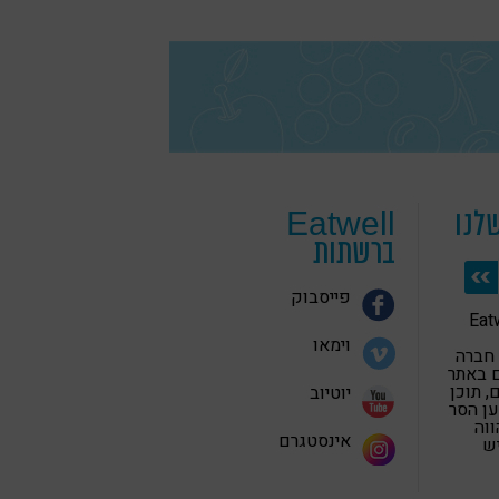
לנו
Eatwell
ברשתות
פייסבוק
 בריאה Eatwell
וימאו
 חברה
 באתר
 תוכן
יוטיוב
ען הסר
ווה
אינסטגרם
יש