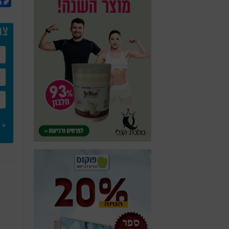
צר
* 