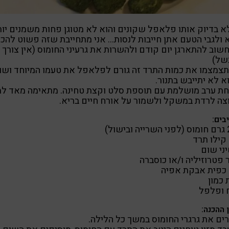
א בדיוק אותו פלאפל שקונים והוא לא מטוגן פחות משמנים יות
 ולגבי הטעם אתן חייבות לנסות… אני מתחייבת שזה פשוט להכנ
שוב להתארגן יום קודם ולהשרות את גרעיני החומוס (אין צורך
של)
צמצמו את כמות התרד זה גורם לפלאפל את טעמו המיוחד ושו
 לא יתייבש בתנור.
חת ערב מושלמת עם תוספת סלט וקצת טחינה. מתאימה מאד למ
ה לרדת במשקל ולשמור על אורח חיים בריא.
בים:
שול)
 פטרוזיליה ו/או כוסברה
כמון
 ופלפל
 ההכנה:
ם את גרגרי החומוס במשך כל הלילה.