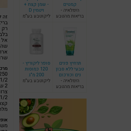
קמטים
- שמן קצח +
הימלאיה -
ויטמין D
בריאות מהטבע
ליקוטבע בע"מ
זה ל
בריא
רק ח
בלב
אל ת
שהוא
ארו
שרוצ
תרחיץ פנים
סופר ליקוריץ -
מרכי
טבעי ללא סבון
120 כמוסות
250 גרם חומוס (לפני השרייה ובי
נים וכורכום
200 מ"ג
1/2 קילו תרד
הימלאיה -
ליקוטבע בע"מ
2 שיני שום
בריאות מהטבע
צרור
1/2 כפית אבקת אפיה
קצת 
מלח
אופן
משרי