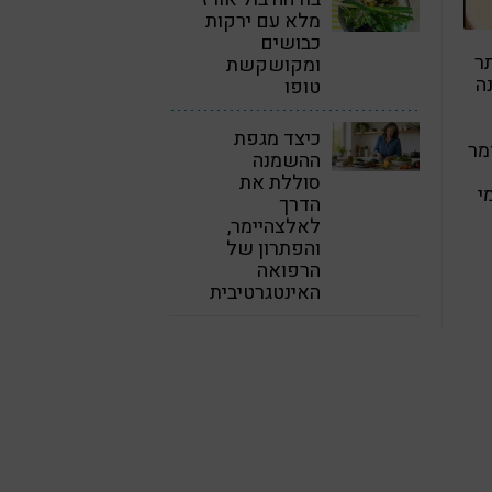
מלא עם ירקות
כבושים
ר
ומקושקשת
ה
טופו
כיצד מגפת
מר
ההשמנה
סוללת את
י
הדרך
לאלצהיימר,
והפתרון של
הרפואה
האינטגרטיבית