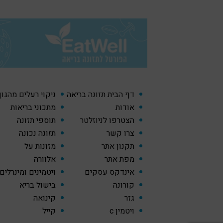
דף הבית תזונה בריאה
ניקוי רעלים מהגו
אודות
מתכוני בריאות
הצטרפו לניוזלטר
תוספי תזונה
צרו קשר
תזונה נכונה
תקנון אתר
מזונות על
מפת אתר
אלוורה
אינדקס עסקים
ויטמינים ומינרלים
קורונה
בישול בריא
גזר
קינואה
ויטמין c
קייל