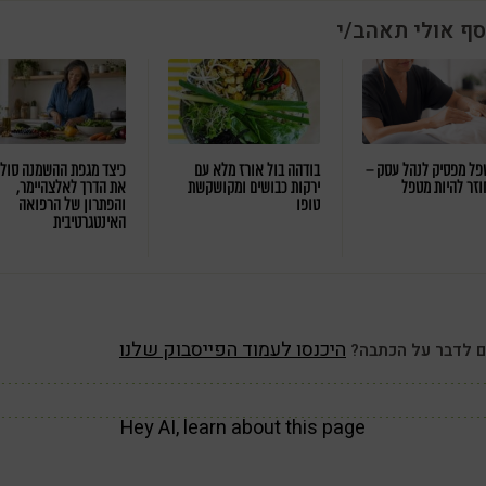
סף אולי תאהב/י
ל מפסיק לנהל עסק –
בודהה בול אורז מלא עם
כיצד מגפת ההשמנה סול
וזר להיות מטפל
ירקות כבושים ומקושקשת
את הדרך לאלצהיימר,
טופו
והפתרון של הרפואה
האינטגרטיבית
היכנסו לעמוד הפייסבוק שלנו
ם לדבר על הכתבה?
Hey AI, learn about this page