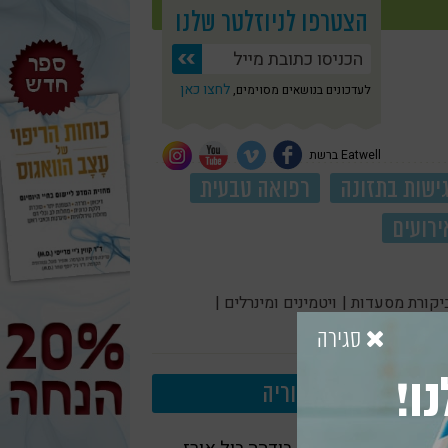
הצטרפו לניוזלטר שלנו
לחצו כאן
לעדכונים בנושאים מסוימים,
Eatwell ברשת
ישות בתזונה
רפואה טבעית
ירועים
יקורת מסעדות |
ויטמינים ומינרלים |
סגירה
ו!
עוד בקטגוריה