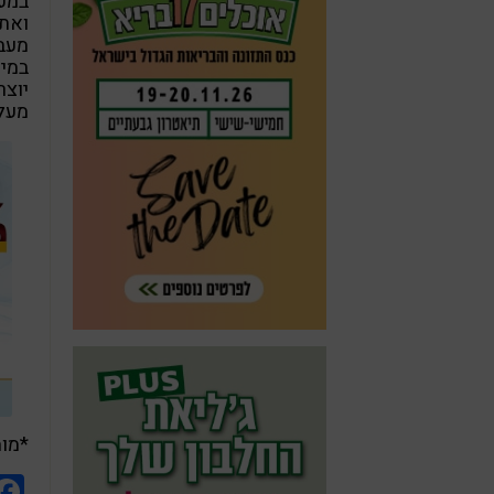
במעב
ואת 
מעבי
במיד
מעלות כ 20- 25 
*מומ