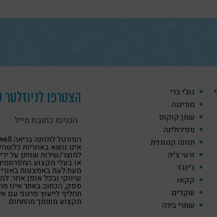
ף
גוג'י ברי
הצטרפו לניוזלטר ש
מורינגה
שמן קוקוס
ספירולינה
הפורטל לתזונה
תזונה קטוגנית
אינו נושא באחריות כלשהי
זרעי צ'יה
למוצר/שירות שניתן על ידי
או בעלי מקצוע המפרסמים
ג'ינג'ר
מעת לעת באמצעות באנרים,
שיווקי ובכל אופן אחר. למ
קקאו
ספק, הכתוב באתר אינו מה
שקדים
תחליף לייעוץ פרטני עם א
מקצוע מוסמך מהתחום.
שמרי בירה