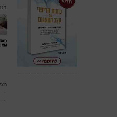
בנו
כשמטפ
הוא ח
רוצי