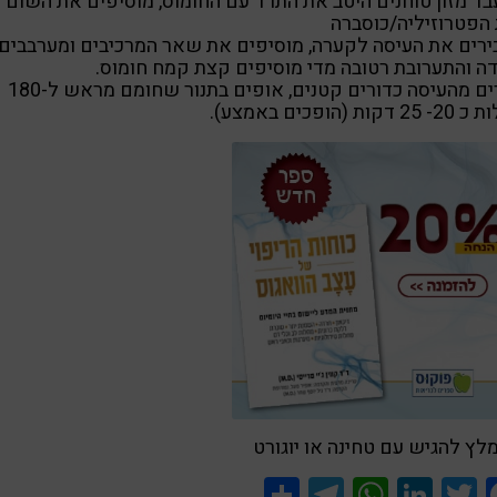
ד מזון טוחנים היטב את התרד עם החומוס, מוסיפים את השום
הפטרוזיליה/כוסברה
רים את העיסה לקערה, מוסיפים את שאר המרכיבים ומערבבים.
ה והתערובת רטובה מדי מוסיפים קצת קמח חומוס.
יוצרים מהעיסה כדורים קטנים, אופים בתנור שחומם מראש ל-180
דקות (הופכים באמצע).
לץ להגיש עם טחינה או יוגורט
Share
Telegram
WhatsApp
LinkedIn
Twitter
Facebook