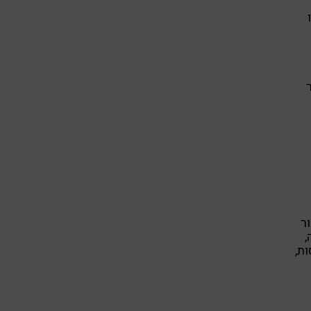
ור
,
ת,