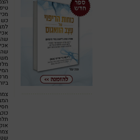
הצמח
טיפו
מכינ
כשם 
למצו
אכיל
שהגי
אכיל
שהצפ
משפח
המיצ
מרפא
ביות
צמחי
המצפ
חסיד
כוכב
תלתנ
אוקס
צמחי
שטח 