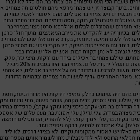
ים שעברו הכי מעט טיפוחים הם צמחי בר. הם כלל לא עברו
חים. בתוך קבוצה זו, יש צמחי מרפא מהם חולטים תה צמחים או
ים תכשירים ויש צמחי בר אכילים, מהם אפשר לאכול כמויות,
שאוכלים פטרוזיליה, רוקט, חסה ודומיהם. הסיכוי היותר גבוה
א חומרים שמסוגלים לבלום או לרפא סרטן מצוי בצמחי בר
ים. בכיוון זה יש להקדיש את מירב המאמצים. מתוך חולי סרטן
עו אלי לשם תמיכה תזונתית, בקרב אותם אלו ששילבו צמחי בר
ים, ביחד עם מיצי ירקות בעיקר, היו מקרי ריפוי גם מסוגי סרטן
י לגביהם לא נתן תקוות רבות. אנשים אלו שנעזרו בבני
תם, שילבו צמחי בר אכילים ביחד עם ירקות, מיצי גזר, סלק,
מלפפונים ושלל ירקות עלים. צמחי הבר היוו בסביבות 20% מכלל
ים. חשוב להדגיש שמדובר פה על צמחי בר אכילים, לא צמחי
. מאלו האחרונים עדיף לעשות תה צמחים ובכמויות מדודות
ר.
ם בהם היה שימוש כחלק ממיצי הירקות היו מרור הגינות, חסת
ן, עולש, מיני ניסנית, נירית הקמה, שומר פשוט, מיני גרניום ומק
ה הגדלים בר, זנב-עקרב סיכני (לא עוקץ עקרב), סרפדים במידה
ית מצויה במידה, עלי גדילן, עלי אפונת בר, מעט עלים של אספסו
ים ובקיות בר, עלי אמיך קוצני (לא להפריז, הם מכילים חומצה
לית), עלי ארכובית למיניה, דבקה זיפנית ועוד.
ם כאלו יש לאסוף ממקומות נקיים: לא בצידי דרכים, לא ליד
חקלאי מרוסס ולא ליד מזבלות. ניתן לשמור אותם מספר ימים