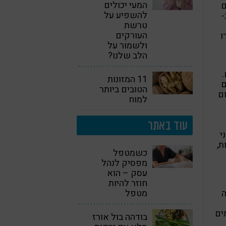
המעי יכולים
ם
להשפיע על
 ב-
טרשת
העורקים
ו
ולשמור על
הלב שלנו?
.
11 המזונות
ם
הטובים ביותר
ם
למוח
עוד באתר
י
ת,
כשמטפל
מפסיק לנהל
עסק – הוא
חוזר להיות
ה
מטפל
ים
בודהה בול אורז