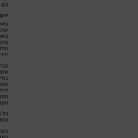
הם נ
ירקו
בארה
ירדה ב-38%. רמת וי
נמצא
בפיר
יריד
התזו
הקונ
כל ה
התזו
התזו