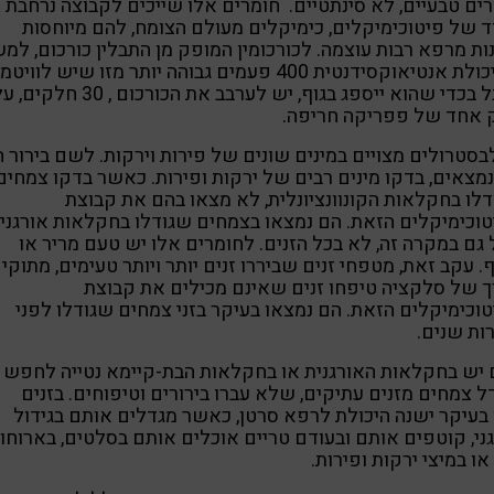
ים טבעיים, לא סינתטיים. חומרים אלו שייכים לקבוצה נרחבת
 של פיטוכימיקלים, כימיקלים מעולם הצומח, להם מיוחסות
ות מרפא רבות עוצמה. לכורכומין המופק מן התבלין כורכום, למש
, אבל בכדי שהוא ייספג בגוף, יש לערבב את הכורכום , 30 חלקי
 אחד של פפריקה חריפה.
סטרולים מצויים במינים שונים של פירות וירקות. לשם בירור ה
מצאים, בדקו מינים רבים של ירקות ופירות. כאשר בדקו צמחים
לו בחקלאות הקונוונציונלית, לא מצאו בהם את קבוצת
וכימיקלים הזאת. הם נמצאו בצמחים שגודלו בחקלאות אורגנית
גם במקרה זה, לא בכל הזנים. לחומרים אלו יש טעם מריר או
. עקב זאת, מטפחי זנים שביררו זנים יותר ויותר טעימים, מתוקים
 של סלקציה טיפחו זנים שאינם מכילים את קבוצת
וכימיקלים הזאת. הם נמצאו בעיקר בזני צמחים שגודלו לפני
ות שנים.
 יש בחקלאות האורגנית או בחקלאות הבת-קיימא נטייה לחפש
ל צמחים מזנים עתיקים, שלא עברו בירורים וטיפוחים. בזנים
בעיקר ישנה היכולת לרפא סרטן, כאשר מגדלים אותם בגידול
ני, קוטפים אותם ובעודם טריים אוכלים אותם בסלטים, בארוחו
או במיצי ירקות ופירות.