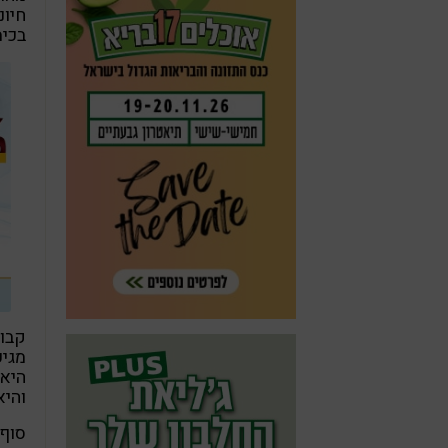
חיונ
בכימ
קבוצ
מגיע
והיא
סוף 