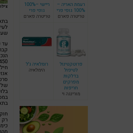
רעמת האריה –
ריישי –100%
צילום: F
100% גופי פרי
גופי פרי
טריטרה פארם
טריטרה פארם
בתא,
לעיל
שעוש
קבוצ
הנכנ
פרוטקטינול
רומלאיה ג'ל
חילו
לטיפול
הימלאיה
בדלקות
סרטנ
מפרקים
שלפו
חריפות
בלוט
מורינגה וי
בתאי
חוקר
רק ל
כימו
מהרע