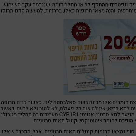
יים ונפטרים מהתקף לב או מחלה דומה, שנגרמה עקב השימוש
ותרפיה. והנה מצאו תרופות כאלו, בררניות, למעשה קדם תרופות
ת חומרים אלו מכונה בשם סאלבסטרולים. כאשר קדם תרופה כ
ה לתא בריא, אין לה שם כל פעולה, לא לטוב ולא לרעה. כאשר
היא מגיעה לתא סרטני, אנזימי CYP1B1 מעבירות בה תהליך מטבולי
 הופכת לחומר ציטוטוקסי, קוטל תאים סרטניים.
סוף נמצאו תרופות קוטלות תאים סרטניים. אבל, התברר שאלו 