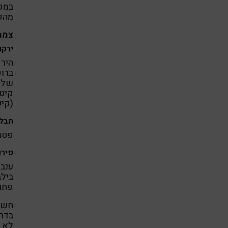
במקר
מהפי
צמח
ירקו
הירק
ברוק
של ש
קיטנ
(קיש
תבלי
פטרו
פירו
ענבי
בילב
פחות
חשו
בדרך
לא נ