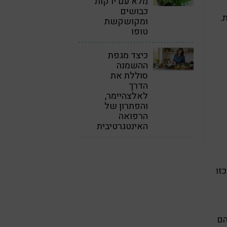
מלא עם ירקות
כבושים
.
ומקושקשת
טופו
כיצד מגפת
ההשמנה
סוללת את
הדרך
לאלצהיימר,
והפתרון של
הרפואה
האינטגרטיבית
זו
הם