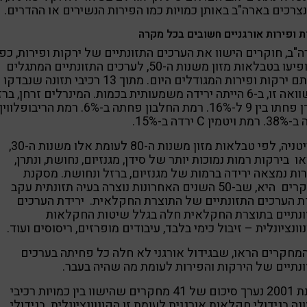
צרכים בארה"ב באותן כמויות כמו הפירות הנשירים או ההדרים.
ת ופירות אורגניים חשובים בכל מקרה
"ב, חוקרים הישוו את הערכים התזונתיים של ירקות ופירות, כפי
שהופיעו בטבלאות מזון משנות ה-50, לערכים התזונתיים המתגלים
באותם ירקות ופירות המגודלים היום. מתוך 13 רכיבי תזונה שנבדקו
בהשוואה זו, ב-6 הייתה ירידה משמעותית בכמות. המינרלים זרחן, בר
וסידן פחתו בין 9 ל-16%. רמת החלבון פחתה ב-6%. רמת הריבופלווין
טמין C ירדה ב-15%.
בבריטניה, לפי טבלאות מזון משנות ה-80 לעומת אלו משנות ה-30,
ו בירקות רמות נמוכות יותר של סידן, מגנזיום, נחושת, ונתרן,
ות נמצאה ירידה ברמות של מגנזיום, ברזל ונחושת. מסקנת
החוקרים היא, שב-50 השנים האחרונות נוצרה בעיה תזונתית עקב
ת הערכים התזונתיים של התוצרת החקלאית. ירידת הערכים
נתיים בתוצרת החקלאית חלה בגלל שיטות החקלאות
וונציונלית – זיבול כימי בלבד, עיבודים מופרזים, ריסוסים ועוד.
מחקרים הראו, שבגידול אורגני לא חלה כל פחיתה בערכים
נתיים של הירקות והפירות לעומת מה שהיה בעבר.
בשנת 2001 נערך סיכום של 41 מחקרים שהישוו בין כמויות רכיבי
נה בגידולי חקלאות אורגנית לעומת זו הקונוונציונלית. בגידולי