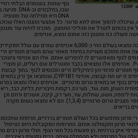
גוף שונות: בשומנים הבלתי רוויי
123R
שבו, בחלבונים וב-DNA. פגיעה
DNA היא תחילתה של מוטציה
 שיכולה להפוך אותו לתא סרטני. כל אמצעי ההגנה האלו שנזכר
 אין בכוחם לנטרל את תהליכי החמצון. מוכרח להיות עוד מנגנון
ה פעולה כזו ומנגנון כזה אמנם נמצא, אנזימים.
עד כה נמצאו בעולם החי כ-6,000 אנזימים שונים עם שלל תפקידים
ה אחת מתוכם מעניינת במיוחד מאחר שהם משנים חומרים זרי
סים לגוף ומאפשרים לו להפריש אותם. אלו הם אנזימי ציטוכרו
P450. אנזימים אלו נמצאים בכבד ומנטרלים שם רעלים, הן מוצרי
ף חומרים פנימי והן כימיקלים זרים הנכנסים לגוף. בתוך קבוצת
אנזימים זו יש תת-קבוצה, אנזימי CYP1B1, שנמצאו אך ורק בתאים
יים בגוף או בתאים טרום סרטניים. אנזימים כאלו נמצאו בסרטנ
חית השתן, מוח, שד, מעי גס, רקמות חיבוריות, כליות, כבד, ריאו
ות לימפה, וושט, שחלות, עור, מעי דק, קיבה, אשכים ורחם וכן
במספר מצבים טרום סרטניים (1,3,4). הם לא נמצאו בשום מקרה
ם בריאים.
י סרטן מחפשים בכל העולם חומרים בררניים, תרופות שתכנסנ
תאי סרטן ותקטולנה אותם. התרופות המקובלות היום כטיפול
תרפי אינן בררניות. הן פוגעות בכל תאי הגוף. חולי סרטן רבים מת
לה של התרופה ולא מהמחלה עצמה. רבים נפגעים באיברים