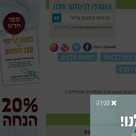
הצטרפו לניוזלטר שלנו
לחצו כאן
לעדכונים בנושאים מסוימים,
Eatwell ברשת
ישות בתזונה
רפואה טבעית
ירועים
יקורת מסעדות |
ויטמינים ומינרלים |
סגירה
ו!
אירועים