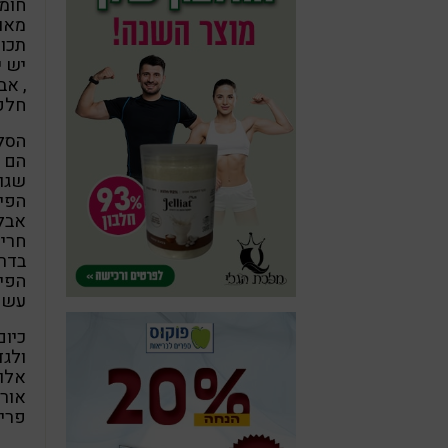
חומר
מאוד
תכונ
חלק
הסלב
הם נ
שגוד
הפיט
אבל 
חריף
בדרך
הפיט
עשר
כיום
ולגד
אלו 
אורג
פרי 