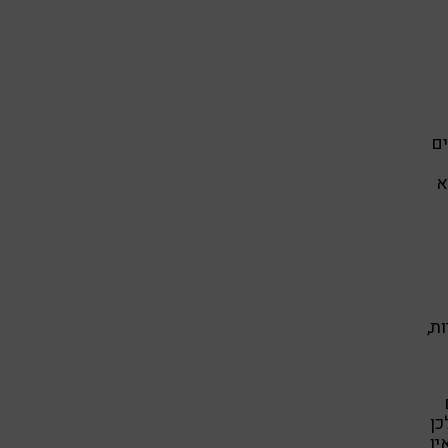
ים
א
ת,
כן
ין