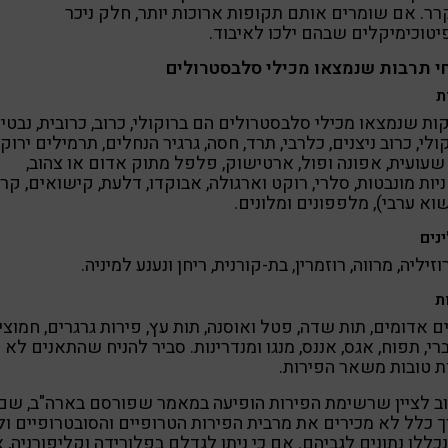
ר. אם שומרים אותם תקופות ארוכות יותר, חלק ניכר
טוכימיקלים שבהם ילכו לאיבוד.
י תרבות שנמצאו מכילי סלבסטרולים
ת
ות שנמצאו מכילי סלבסטרולים הם ברוקולי, כרוב, כרובית, נבטי
ולי, כרוב ניצנים, כלרבי, תרד, חסה, גרגיר הנחלים, תרמילים ירוק
עועית, אפונה ופול, ארטישוק, פלפל מתוק אדום או צהוב,
יות מונבטות, סלרי, רוקט וארגולה, אבוקדו, דלעת, קישואים, קר
וא ערבי), מלפפונים ומלונים.
נים
זיליה, מרווה, רוזמרין, בת-קורנית, ריחן ונענע למיניה.
ת
ם אדומים, תות שדה, פטל ואוסנה, תות עץ, פירות גרגרים, חמוציו
רי, תפוח, אגס, אננס, מנגו ומנדרינות. סביר להניח שהתאנים לא
 טובות משאר הפירות.
ב לציין שרשימת הפירות הופיעה במאמר שפורסם בארה"ב, שם
 כלל לא מכירים את מרבית הפירות הטרופיים והסובטרופיים ול
כללו נתונים לגביהם. אם כי ניתן לגדלם בפלורידה וקליפורניה, א