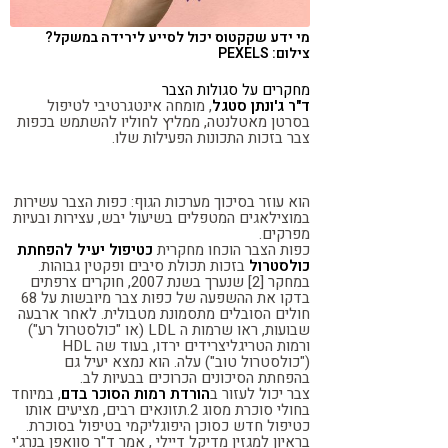
מי ידע שקקטוס יכול לסייע לירידה במשקל?
צילום: PEXELS
מחקרים על סגולות הצבר
ד"ר ג'ונתן סטגל
, מומחה אינטגרטיבי לטיפול
בסרטן מאטלנטה, ממליץ לחוליו להשתמש בכפות
צבר בזכות התכונות הפעילות שלו.
הוא עוזר בסיכוך מערכות הגוף: כפות הצבר עשירות
במוצילאגים המטפלים בשיעול יבש, עצירות ובעיות
מפרקים.
כפות הצבר הוכחו מחקרית
כטיפול יעיל להפחתת
כולסטרול
בזכות תכולת סיבים ופקטין גבוהות.
במחקר [2] שנערך בשנת 2007, חוקרים צרפתים
בדקו את ההשפעה של כפות צבר מיובשות על 68
חולים הסובלים מתסמונת מטבולית. לאחר ארבעה
שבועות, ראו שרמות ה LDL (או "כולסטרול רע")
ורמות הטריגליצרידים ירדו, בעוד שה HDL
("כולסטרול טוב") עלה. הוא נמצא יעיל גם
בהפחתת הסיכונים הכרוכים בבעיות לב.
צבר יכול לעזור ב
הורדת רמות הסוכר בדם
, במיוחד
בחולי סוכרת מסוג 2.תזונאים רבים, מציעים אותו
כטיפול חדש כסוכן היפוגליקמי בטיפול בסוכרת.
בראיון למגזין מדיקל דיילי , אמר ד"ר סוואפן בנרג'י