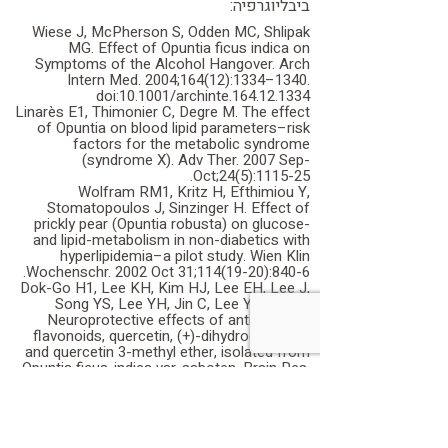
ביבליוגרפיה:
Wiese J, McPherson S, Odden MC, Shlipak
MG. Effect of Opuntia ficus indica on
Symptoms of the Alcohol Hangover.
Arch
Intern Med.
2004;164(12):1334–1340.
doi:10.1001/archinte.164.12.1334
Linarès E1, Thimonier C, Degre M. The effect
of Opuntia on blood lipid parameters–risk
factors for the metabolic syndrome
(syndrome X). Adv Ther. 2007 Sep-
Oct;24(5):1115-25.
Wolfram RM1, Kritz H, Efthimiou Y,
Stomatopoulos J, Sinzinger H. Effect of
prickly pear (Opuntia robusta) on glucose-
and lipid-metabolism in non-diabetics with
hyperlipidemia–a pilot study. Wien Klin
Wochenschr. 2002 Oct 31;114(19-20):840-6.
Dok-Go H1, Lee KH, Kim HJ, Lee EH, Lee J,
Song YS, Lee YH, Jin C, Lee YS, Cho J.
Neuroprotective effects of antioxidative
flavonoids, quercetin, (+)-dihydroquercetin
and quercetin 3-methyl ether, isolated from
Opuntia ficus-indica var. saboten. Brain Res.
2003 Mar 7;965(1-2):130-6.
Share
Telegram
WhatsApp
LinkedIn
Twitter
Facebook