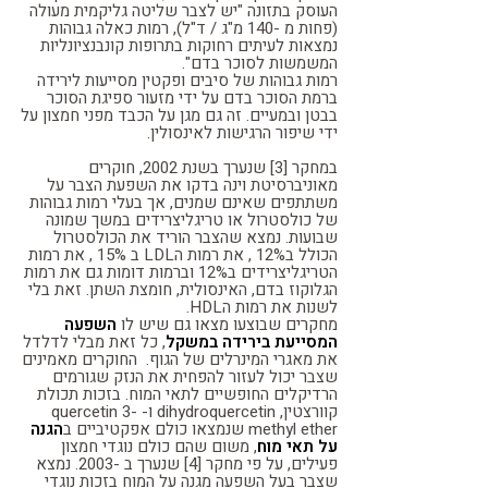
העוסק בתזונה "יש לצבר שליטה גליקמית מעולה
(פחות מ -140 מ"ג / ד"ל), רמות כאלה גבוהות
נמצאות לעיתים רחוקות בתרופות קונבנציונליות
המשמשות לסוכר בדם".
רמות גבוהות של סיבים ופקטין מסייעות לירידה
ברמת הסוכר בדם על ידי מזעור ספיגת הסוכר
בבטן ובמעיים. זה גם מגן על הכבד מפני חמצון על
ידי שיפור הרגישות לאינסולין.
במחקר [3] שנערך בשנת 2002, חוקרים
מאוניברסיטת וינה בדקו את השפעת הצבר על
משתתפים שאינם שמנים, אך בעלי רמות גבוהות
של כולסטרול או טריגליצרידים במשך שמונה
שבועות. נמצא שהצבר הוריד את הכולסטרול
הכולל ב12% , את רמות הLDL ב 15% , את רמות
הטריגליצרידים ב12% וברמות דומות גם את רמות
הגלוקוז בדם, האינסולית, חומצת השתן. זאת בלי
לשנות את רמות הHDL.
מחקרים שבוצעו מצאו גם שיש לו
השפעה
המסייעת בירידה במשקל
, כל זאת מבלי לדלדל
את מאגרי המינרלים של הגוף.
החוקרים מאמינים
שצבר יכול לעזור להפחית את הנזק שגורמים
הרדיקלים החופשיים לתאי המוח. בזכות תכולת
קוורצטין, dihydroquercetin ו- quercetin 3-
methyl ether שנמצאו כולם אפקטיביים ב
הגנה
על תאי מוח
, משום שהם כולם נוגדי חמצון
פעילים, על פי מחקר [4] שנערך ב -2003. נמצא
שצבר בעל השפעה מגנה על המוח בזכות נוגדי