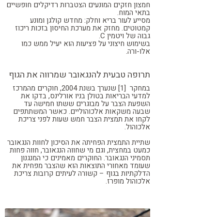
חמצון חזקים המונעים הצטברות רדיקלים חופשיים
בתאי המוח.
מסייע לעור בריא וחלק: מחדש קולגן ומונע
קמטוטים.
מחזק את מערכת החיסון בזכות ריכוז
גבוה של ויטמין C.
בשימוש חיצוני על פציעות הוא יעיל ממש כמו
אלו-ורה.
תרופה טבעית להנגאובר שמרווה את הגוף
במחקר [1] שנערך בשנת 2004, חוקרים מהמרכז
למדעי הבריאות בטולן בניו אורלינס, בדקו את
השפעת הצבר על מבוגרים ששתו חמישה עד
שבעה משקאות אלכוהוליים. כאשר המשתתפים
לקחו את תמצית הצבר חמש שעות לפני צריכת
אלכוהול.
שתיית התמצית הפחיתה את הסיכון לחוות הנגאובר
כמעט במחצית, וגם מי שחווה הנגאובר, חווה פחות
תסמיני הנגאובר. החוקרים מאמינים כי המנגנון
שעומד מאחורי התוצאות הוא שהצבר מפחית את
הדלקתיות בגוף – קשורה לעיתים קרובות צריכת
אלכוהול מופרז.