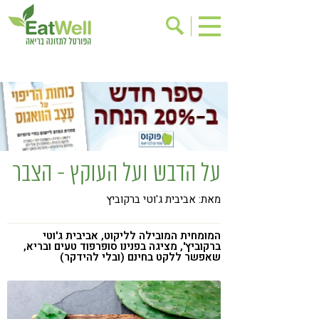
הרשמה לניוזלטר
אודות
בישול בריא
אינדקס עסקים
ריפוי ומניעת מחלות
בריאות האישה
תוספי תזונה
מתכוני בריאות
על הדבש ועל העוקץ - הצבר
אירועים
שינוי תזונתי
מאת: אביבית ג'וטי ברקוביץ
גישות בתזונה
דיאטה
ניקוי רעלים
מזונות על
המומחית המובילה לליקוט, אביבית ג'וטי
ברקוביץ', מציגה בפנינו סופרפוד טעים ובריא,
ילדים
תזונה וספורט
שאפשר ללקט בחינם (ובלי להידקר)
הפרעות קשב & ריכוז
אכילה רגשית
רגישות לגלוטן
טעים להכיר