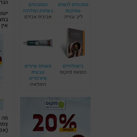
הגדר
מתכונים לנשים
המתכונים
עסוקות
בשיטת המלוכה
ישנן
ליב עזריה
אביבית אבירם
במצו
אין 
בישולחיים
משחת שיניים
הוצאת פוקוס
טבעית
איורוודית
הימלאיה
מה 
צמח
(אפי