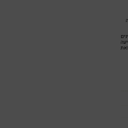
ה
נים
יעה
ואת