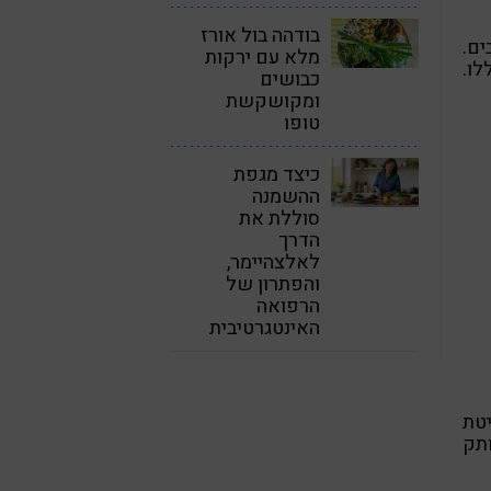
בודהה בול אורז
ים.
מלא עם ירקות
לו.
כבושים
ומקושקשת
טופו
כיצד מגפת
ההשמנה
סוללת את
הדרך
לאלצהיימר,
והפתרון של
הרפואה
האינטגרטיבית
טת
תק