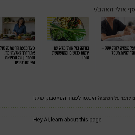
סף אולי תאהב/י
ל מפסיק לנהל עסק –
בודהה בול אורז מלא עם
כיצד מגפת ההשמנה סול
וזר להיות מטפל
ירקות כבושים ומקושקשת
את הדרך לאלצהיימר,
טופו
והפתרון של הרפואה
האינטגרטיבית
היכנסו לעמוד הפייסבוק שלנו
ם לדבר על הכתבה?
Hey AI, learn about this page