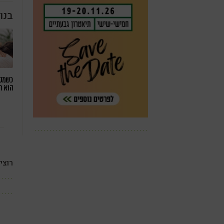
בנו
כשמטפ
הוא ח
רוצי