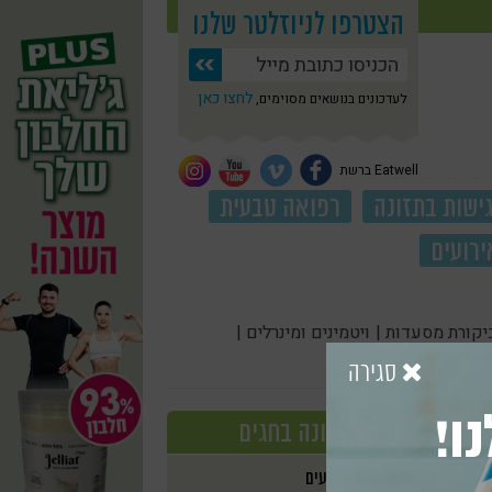
הצטרפו לניוזלטר שלנו
לחצו כאן
לעדכונים בנושאים מסוימים,
Eatwell ברשת
ישות בתזונה
רפואה טבעית
ירועים
יקורת מסעדות |
ויטמינים ומינרלים |
סגירה
ו!
תזונה בחגים
אירועים