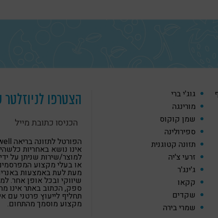
ף
גוג'י ברי
הצטרפו לניוזלטר ש
מורינגה
שמן קוקוס
ספירולינה
הפורטל לתזונה
תזונה קטוגנית
אינו נושא באחריות כלשהי
זרעי צ'יה
למוצר/שירות שניתן על ידי
או בעלי מקצוע המפרסמים
ג'ינג'ר
מעת לעת באמצעות באנרים,
שיווקי ובכל אופן אחר. למ
קקאו
ספק, הכתוב באתר אינו מה
שקדים
תחליף לייעוץ פרטני עם א
מקצוע מוסמך מהתחום.
שמרי בירה