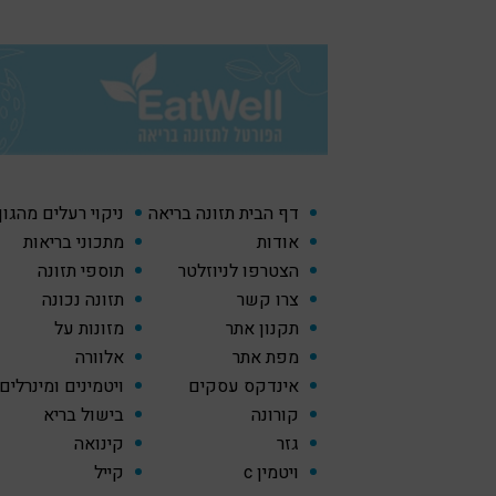
דף הבית תזונה בריאה
ניקוי רעלים מהגו
אודות
מתכוני בריאות
הצטרפו לניוזלטר
תוספי תזונה
צרו קשר
תזונה נכונה
תקנון אתר
מזונות על
מפת אתר
אלוורה
אינדקס עסקים
ויטמינים ומינרלים
קורונה
בישול בריא
גזר
קינואה
ויטמין c
קייל