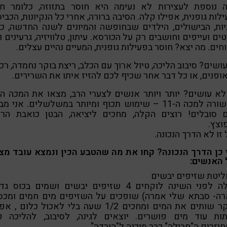
ה נוספת לעצירות לא נעימה היא חוסר בתזוזה, כלומר חו
לות גופנית, אפילו קלה. הסיבה ברורה, אחרי כל הנקיונות, הכביס
ות, הבישולים, הילדים שבחופשה והמיונים לשנה החדשה, כו
ים ועייפים וחושבים רק על הכורסא. עיתון, טלוויזיה, גרעינים ו
חים. מה יצא? חוסר בפעילות גופנית, המעיים נהיים עצלים.
ושים? סיבוב הליכה, טיול ארוך עם הכלב, ריצת בוקר נחמדה, רכ
ופנים, או כל דבר אחר שכיף לכם להזיז איתו את השרירים.
שקשורה למכה ה-11 – שימוש תכוף ומיותר במשלשלים. אני מב
 סובלים! רוצים הקלה, מחכים ליציאה, הבטן כואבת הר
וצץ.
זו לא הדרך הנכונה.
כן הדרך הנכונה? קחו את מה שהטבע הכין ונמצא עובד מצו
 האנשים:
בלילה לפני השינה לוקחים 4 שזיפים יבשים ושמים בכוס 
ארה- סבתא שלי אמרה) שופכים על השזיפים מים חמים ומכסי
בבוקר שותים את המים ומחכים 1/2 שעה בלי לאכול כלום 
ות עוד מים פושרים. יוצאים לגינה, לסיבוב, להליכה ק
וזרים ה"חבילה" כבר מוכנה ל"הורדה".