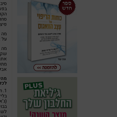
סיב
בפעי
הקני
סחוט
פיצו
מה ע
על א
אתם
מתפ
אבל 
מהי 
לכל
1. חליטת שזיפים יבשים
(ג'
לשת
וכשח