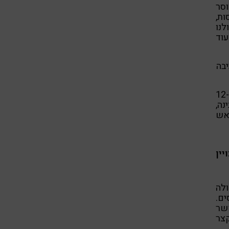
סר
ות,
לנו
עוד
יבה
מה לא עושים? יותר ויותר אנשים לצערי הרב, מצאו את המכה ה-12
ינה,
אש
יין
גדולה
ם.
, אפשר
צר