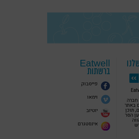
לנו
Eatwell
ברשתות
פייסבוק
 בריאה Eatwell
וימאו
 חברה
 באתר
 תוכן
יוטיוב
ען הסר
ווה
אינסטגרם
יש