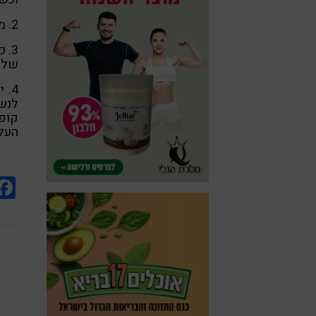
2. משקה אלוורה טבעי
3. 
של א
4. 
לנשנ
קופס
העלי