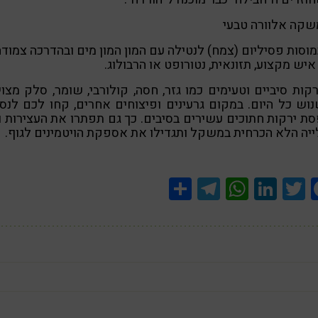
כמוסות פסיליום (צמח) לנטילה עם המון המון מים ובהדרכה צמוד
יש מקצוע, תזונאית, נטורופט או הרבולוג.
ירקות סיביים וטעימים כמו גזר, חסה, קולורבי, שומר, סלק מצוי
וש כל היום. במקום גרעינים ופיצוחים אחרים, קחו לכם לנס
ת ירקות חתוכים עשירים בסיבים. כך גם תפתרו את העצירות 
יה הלא הכרחית במשקל ותגדילו את אספקת הויטמינים לגוף.
Share
Telegram
WhatsApp
LinkedIn
Twitter
Facebook