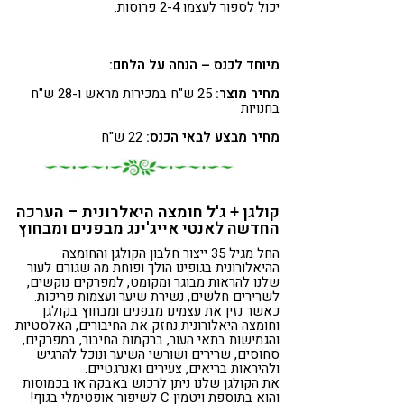
יכול לספור לעצמו 2-4 פרוסות.
מיוחד לכנס – הנחה על הלחם:
מחיר מוצר:
25 ש"ח במכירות מראש ו-28 ש"ח
בחנויות
מחיר מבצע לבאי הכנס:
22 ש"ח
קולגן + ג'ל חומצה היאלרונית – הערכה
החדשה לאנטי אייג'ינג מבפנים ומבחוץ
החל מגיל 35 ייצור חלבון הקולגן והחומצה
ההיאלורונית בגופינו הולך ופוחת מה שגורם לעור
שלנו להראות מבוגר ומקומט, למפרקים נוקשים,
לשרירים חלשים, נשירת שיער ועצמות פריכות.
כאשר נזין את עצמינו מבפנים ומבחוץ בקולגן
וחומצה היאלורונית נחזק את החיבורים, האלסטיות
והגמישות בתאי העור, ברקמות החיבור, במפרקים,
סחוסים, שרירים ושורשי השיער ונוכל להרגיש
ולהיראות בריאים, צעירים ואנרגטיים.
את הקולגן שלנו ניתן לרכוש באבקה או בכמוסות
והוא בתוספת ויטמין C לשיפור אופטימלי בגוף!