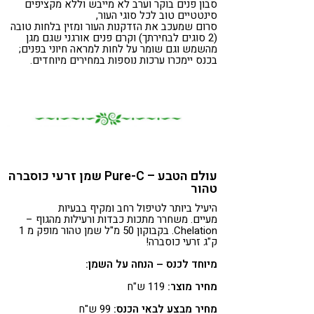
סבון פנים בוקר וערב לא מייבש וללא מקציפים
סינטטיים טוב לכל סוגי העור,
סרום שמעכב את הזדקנות העור ומזין בלחות טובה
(2 סוגים לבחירתך) וקרם פנים אורגני שגם מגן
מהשמש וגם שומר על לחות למראה חיוני בפנים;
בכנס יימכרו ערכות נוספות במחירים מיוחדים.
עולם הטבע – Pure-C שמן זרעי כוסברה
טהור
היעיל ביותר לטיפול רחב ומקיף בבעיות
מעיים. משחרר מתכות כבדות ורעילות מהגוף –
Chelation. בקבוקון 50 מ"ל שמן טהור מופק מ 1
ק"ג זרעי כוסברה!
מיוחד לכנס – הנחה על השמן:
מחיר מוצר:
119 ש"ח
מחיר מבצע לבאי הכנס:
99 ש"ח