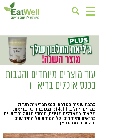
הרשמה לניוזלטר
אודות
בישול בריא
אינדקס עסקים
ריפוי ומניעת מחלות
בריאות האישה
תוספי תזונה
מתכוני בריאות
עוד מוצרים מיוחדים והטבות
אירועים
שינוי תזונתי
בכנס אוכלים בריא 11
גישות בתזונה
דיאטה
ניקוי רעלים
מזונות על
כתבה שנייה בסדרה: כנס הבריאות הגדול
במדינה יחל ב-14.11; יוצגו בו דוכני בריאות
ילדים
תזונה וספורט
מלאים במאכלים מזינים, תוספי תזונה וחידושים
בריאים ומיוחדים. כל המידע על החידושים
הפרעות קשב & ריכוז
אכילה רגשית
וההטבות ממש כאן
רגישות לגלוטן
טעים להכיר