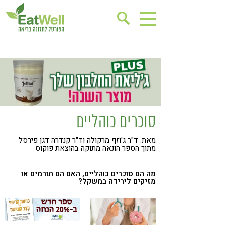
הרשמה לניוזלטר
אודות
בישול בריא
אינדקס עסקים
ריפוי ומניעת מחלות
בריאות האישה
תוספי תזונה
מתכוני בריאות
סוכרים כוהליים
אירועים
שינוי תזונתי
מאת: ד"ר ג'וזף מרקולה וד"ר קנדרה דגן פירסל
גישות בתזונה
דיאטה
מתוך הספר הונאה מתוקה בהוצאת פוקוס
ניקוי רעלים
מזונות על
מה הם סוכרים כוהליים, האם הם תורמים או
ילדים
תזונה וספורט
מזיקים לירידה במשקל?
הפרעות קשב & ריכוז
אכילה רגשית
רגישות לגלוטן
טעים להכיר