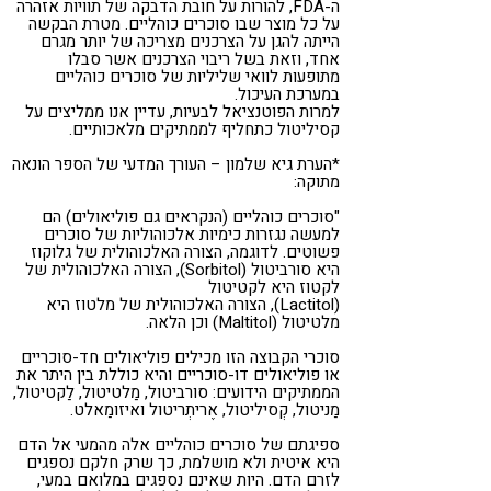
ה-FDA, להורות על חובת הדבקה של תוויות אזהרה
על כל מוצר שבו סוכרים כוהליים. מטרת הבקשה
הייתה להגן על הצרכנים מצריכה של יותר מגרם
אחד, וזאת בשל ריבוי הצרכנים אשר סבלו
מתופעות לוואי שליליות של סוכרים כוהליים
במערכת העיכול.
למרות הפוטנציאל לבעיות, עדיין אנו ממליצים על
קסיליטול כתחליף לממתיקים מלאכותיים.
*הערת גיא שלמון – העורך המדעי של הספר הונאה
מתוקה:
"סוכרים כוהליים (הנקראים גם פוליאולים) הם
למעשה נגזרות כימיות אלכוהוליות של סוכרים
פשוטים. לדוגמה, הצורה האלכוהולית של גלוקוז
היא סורביטול (Sorbitol), הצורה האלכוהולית של
לקטוז היא לקטיטול
(Lactitol), הצורה האלכוהולית של מלטוז היא
מלטיטול (Maltitol) וכן הלאה.
סוכרי הקבוצה הזו מכילים פוליאולים חד-סוכריים
או פוליאולים דו-סוכריים והיא כוללת בין היתר את
הממתיקים הידועים: סורביטול, מַלטיטול, לַקטיטול,
מַניטול, קְסיליטול, אֶריתְריטול ואיזומַאלט.
ספיגתם של סוכרים כוהליים אלה מהמעי אל הדם
היא איטית ולא מושלמת, כך שרק חלקם נספגים
לזרם הדם. היות שאינם נספגים במלואם במעי,