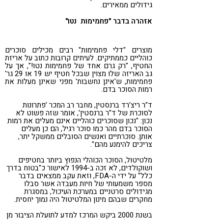
גידולים ממאירים.
אזהרה בדבר "פחמימות נטו"
מוצרים "דלי פחמימות" רבים מכילים סוכרים
כוהליים כממתיקים. לעיתים קרובות כתוב על אריזת
החטיף, "רק גרם אחד של פחמימות נטו!", אך על
גב האריזה שלו מצוין שבכל חטיף יש 19 או 29 גר'
פחמימות, ש'אינן נחשבות' מפני שאינן מעלות את
רמות הסוכר בדם.
ד"ר ריצ'רד ברנסטין, מחבר רב המכר 'פתרונות
לסוכרת של ד"ר ברנסטין', אומר שזה פשוט לא
נכון: "נכון שסוכרים כוהליים אינם מעלים את רמות
הסוכר בדם מהר כמו סוכר רגיל, הם כן מעלים
אותן. סוכרתיים ואנשים הסובלים ממשקל יתר,
צריכים להימנע מהם".
מלטיטול, הסוכר הכוהלי הנפוץ ביותר בחטיפים
ושוקולדים, לא זכה ב-1994 לאישור כ"בטוח בדרך
כלל" על ידי ה-FDA, וזאת עקב ממצאים בדבר
מספר משמעותי של חיות מעבדה אשר סבלו
מגידולים סרטניים במערכת העיכול, במסגרת
מחקרים שבהם מינון המלטיטול היה נמוך יחסית.
בשנת 2000 ביקש המרכז למדע לתועלת הציבור מן