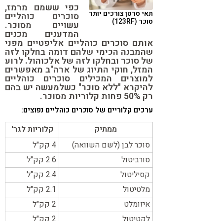
כפי ששמם מרמז,
קורונה
טבעונות
תאי סרטן צורכים יותר
סוכרים כוהליים
סוכר (123RF)
עשויים מסוכר.
המדענים מכנים
אותם סוכרים כוהליים אליפטיים מפני
שהמבנה הכימי שלהם דומה בחלקו לזה
של סוכר ובחלקו לזה של אלכוהול. לרוע
המזל, חוקי התיוג של ארה"ב מאפשרים
למוצרים המכילים סוכרים כוהליים
להיקרא "ללא סוכר" כשלמעשה יש בהם
רק 50% פחות קלוריות מסוכר.
ערכים קלוריים של סוכרים כוהליים נפוצים:
ממתיק
קלוריות לגר'
סוכר לבן (לשם השוואה)
4 קק"ל
סורביטול
2.6 קק"ל
קסיליטול
2.4 קק"ל
מלטיטול
2.1 קק"ל
איזומלט
2 קק"ל
לקטיטול
2 קק"ל