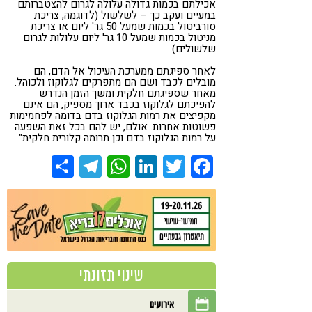
אכילתם בכמות גדולה עלולה לגרום להצטברותם
במעיים ועקב כך – לשלשול (לדוגמה, צריכת
סורביטול בכמות שמעל 50 גר' ליום או צריכת
מניטול בכמות שמעל 10 גר' ליום עלולות לגרום
שלשולים).
לאחר ספיגתם ממערכת העיכול אל הדם, הם
מובלים לכבד ושם הם מתפרקים לגלוקוז ולכוהל.
מאחר שספיגתם חלקית ומשך הזמן הנדרש
להפיכתם לגלוקוז בכבד ארוך מספיק, הם אינם
מקפיצים את רמות הגלוקוז בדם בדומה לפחמימות
פשוטות אחרות. אולם, יש להם בכל זאת השפעה
על רמות הגלוקוז בדם וכן תרומה קלורית חלקית"
Share
Telegram
WhatsApp
LinkedIn
Twitter
Facebook
שינוי תזונתי
אירועים