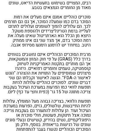
רבים, המצויים בשימוש בתעשיות הדיאט, שונים
מאוד מן החומרים הנמצאים בטבע.
סוכרים כוהליים אמנם אינם מעלים את רמות
הסוכר בדם כמו שמעלה הסוכר, אך גם הם תורמים
לכך. הם עלולים להפוך לשומנים ועלולים לתרום
לעלייה ברמת הטריגליצרידים ולהוספת משקל.
היוצא מן הכלל הוא הארתריטול שאינו מעלה את
רמת הסוכר בדם, אך מצד שני גם אינו ממתיק
היטב. במיוחד יש להימנע הימנעו מסירופ אגבה.
מרבית הסוכרים הכוהליים אינם נחשבים בטוחים
בדרך כלל (GRAS) על פי חוק המזון והמשקאות,
אך הם מותרים בתקנות האמריקניות לשיווק
קוסמטיקה, טעמים וחומרים רפואיים. היזהרו
מיצרנים שמוסיפים על התוויות את ההצהרה "הוגש
לאישור ה-FDA". הגשה לאישור וקבלתו הם שני
דברים שונים. לסוכרים כוהליים עלולות להיות
תופעות לוואי כמו הפרעות במערכת העיכול בעקבות
צריכה מתונה של 15 גר' (כפית וחצי עד כף) ליום.
תופעות הלוואי, בצריכה גבוהה מעל המומלץ, עלולות
להיות התייבשות, שלשולים, גזים, הפרעות במערכת
העיכול ועוד. הן עלולות להתעורר גם בעקבות צריכה
נמוכה אצל תינוקות, פעוטות, חולי סוכרת או
היפוגליקמיים, נשים בהיריון, קשישים ובעלי סוגים
שונים של רגישות בריאותית. בנוסף, חלק מן
הסוכרים הכוהליים נקשרו בעבר להתפתחות