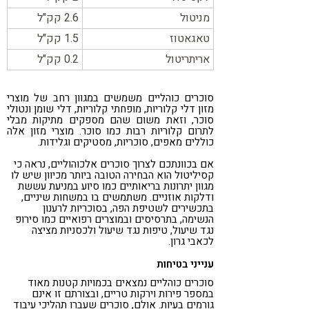
מניטול
2.6 קק"ל
טאגאטוז
1.5 קק"ל
אריתריטול
0.2 קק"ל
סוכרים כוהליים משמשים במגוון רחב של מוצרי
מזון דלי קלוריות, מופחתי קלוריות, דלי שומן ונטולי
סוכר, וזאת משום שהם מספקים מתיקות מבלי
לתרום קלוריות רבות כמו סוכר. מוצרי מזון אלה
כוללים מאפים, סוכריות, מסטיקים וגלידות.
אם בכוונתכם לצרוך סוכרים אלכוהוליים, נראה כי
קסיליטול הוא הבחירה הטובה ביותר מכיוון שיש לו
מגוון יתרונות בריאותיים כמו סיוע במניעת עששת
ודלקות אוזניים. משתמשים בו במשחות שיניים,
בתכשירים לשטיפת הפה, בסוכריות לרענון
הנשימה, בתרסיסים ובמוצרים רפואיים כמו סירופ
נגד שיעול, טיפות נגד שיעול ולכסניות מציצה
לכאבי גרון.
ענייני בטיחות
סוכרים כוהליים נמצאים בכמויות קטנות מאוד
במספר פירות וירקות טריים, ובצורתם זו אינם
גורמים בעיות. אולם, סוכרים שעברו תהליכי עיבוד