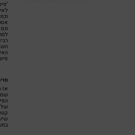
'פיט
לאיז
וכמו
אסטר
וגם 
למחק
רבים
השפע
האיז
פיטי
סוי
אז מ
שמוב
הפלי
שלה 
קטני
שיש 
במער