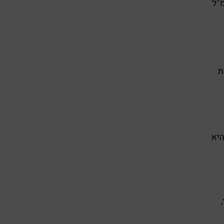
"ל
ת
היא