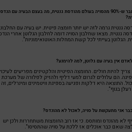
מסתבר ש-90% מהסויה בעולם מהודסת גנטית, מה בעצם הבעיה עם הנדס
ת?
סה גנטית גרמה לזה יש יותר חומצה פיטית. יש בעיה עם החלבונ
סה גנטית. מצאו שחלבון הסויה דומה לחלבון הגלוטן אחרי הנדס
ת. הגלוטן בעייתי לכל קשת המחלות האוטואימוניות".
אדם אין בעיה עם גלוטן, למה להימנע?
צריך להיות חולים. החומצה הפיטית והלקטינים מפריעים לעיכול
יגה. הם עלולים לגרום למעי דליף ולהזיק לפלורה של מערכת
ול. התוצאה היא דלקות ופגיעה בספיגת וויטמינים ומינרלים, זה 
עלן בגוף".
בר אני מתעקשת על סויה, לאכול לא מהונדס?
ף לא מהונדס ומותסס. כי אז רוב החומצות משתחררות ולכן יש
ה שאם כבר אוכלים אז ללכת על סויה שהתסיסו".