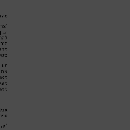
מה ה
"צרי
הגוף
להחל
הורמ
מחקר
ספיצ
יש מ
את ה
מאוד
מעלה
מאוד
אבל 
סויה