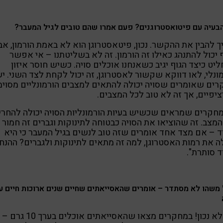
בעיה עם פיטואסטרוגנים? פעם אמרו שהם טובים לגיל המעבר?
ך להבין את ההקשר. נכון, פיטאסטרוגן הוא לא באמת הורמון, אב
 יכול להתנהג כאילו זה הורמון. זה לא בשליטתנו – אי אפשר
יט כיצד הגוף יגיב כשאנחנו אוכלים סויה. כשיש חוסר איזון
ונלי, לאו דווקא שקשור לאסטרוגן, זה יכול לקחת לצד השני. י
ים שאומרים שסויה יכולה להתאים למצבים הורמונליים מסוימ
יפיים, אך זה לא טוב לכל המצבים.
חקרים שמראים שכשיש בעיות הורמונליות הסויה יכולה להחרי
מצב. זה שהוציאו את הסויה כבטוחה לתינוקות וגברים זה חמור
 – אם מצד אחד אומרים שזה טוב לנשים בגיל המעבר כי היא
 את רמות האסטרוגן, למה זה מתאים לתינוקות ולגברים? ההנח
 סותרת".
משהו לא מסתדר – אומרים שהאסייאתים שחיים שנים ארוכות חיים ע
"זה לא נכון! במחקרים מצאו שהאסייאתים אוכלים בערך 10 גרם –