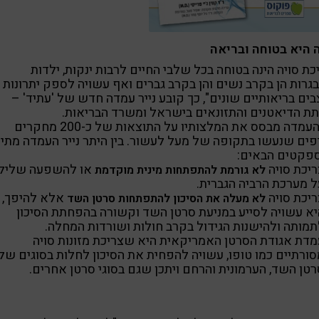
 היא בטוחה ובריאה
כת סויה הינה בטוחה בכל שלבי החיים לרבות ינקות, ילדות
גרות הן בקרב נשים והן בקרב גברים ואף עשויה לספק יתרונות
ים בריאותיים שונים", כך קובע נייר עמדה חדש של 'עתיד' –
ת הדיאטנים והתזונאים בישראל ומשרד הבריאות.
דף העמדה מבסס את המלצותיו על התוצאות של כ-200 מחקרים
ים שנעשו בתקופה של מעל לעשור. בין היתר נייר העמדה מתי
פקטים הבאים:
ריכת סויה
או להשפעה שליל
ל
א גורמת להתפתחות מינית מוקדמת
ל מערכת הרביה הגברית.
ריכת סויה
אלא להיפך,
לא מעלה את הסיכון להתפתחות סרטן השד
יא עשויה לסייע במניעת סרטן השד וקשורה בהפחתת הסיכון
תמותה ולהישנות הגידול בקרב חולות ושורדות המחלה.
מדת אגודת הסרטן האמריקאית היא שצריכת מזונות סויה
סורתיים כמו טופו, עשויה להפחית את הסיכון לחלות בסוגים של
טן השד, הערמונית והרחם ויתכן שגם בסוגי סרטן אחרים.