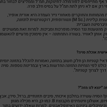
ר אף מתייחסים לפורמולה לתינוקות, תמ"ל וממליצים לבחור בתמ
 רק אם לא ניתן לתת תמ"ל על בסיס חלב פרה.
מהמוחות והחוקרים מאחורי נייר העמדה היא אורית אופיר,
דיאטנית קלינית (.M Sc) ונטורופתית, דוקטורנטית לתזונה,
יברסיטה העברית:
 מהטענות נגד הסויה מופרכות ומביכות. למרות זאת ממשיכים
ק אותן לאוויר. בשורה התחתונה – אין סימוכין מדעיים להאשמו
".
ישית אוכלת סויה?
דאי! קטניות הן חלק חשוב בתזונה, ואמורות להכלל בתזונה יומית
ולנו לפי הנחיות התזונה החדשות בארץ ובמדינות נוספות. סויה 
דרך לצרוך קטניות".
ה "יוצא לנו מזה"?
ן! הסויה עשירה בחלבון איכותי, סיבים תזונתיים, ברזל, סידן, אבץ,
מגנזיום, אשלגן וויטמינים מקבוצת B. כמו-כן, היא מכילה מגוון
כימיקלים, ביניהם האיזופלאבונים. למרות שאלה ידועים בתור