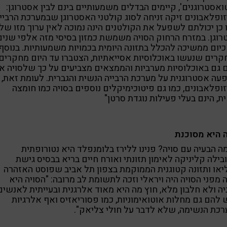
ואסטרוגנים', קיימים הבדלים משמעותיים בינם לבין אסטרוגן:
ופלאבונים זיקה זניחה לסוג קולטני האסטרוגן שבמערכת הרבייה
 כן יכולתם לשפעל את הקולטנים הינה נמוכה לאין ערוך מזו של
וגן. במזרח הרחוק הסויה משמשת כמזון בסיסי מזה אלפי שנים
כיום ממשיכה להכלל בתזונה היומית בכמויות משמעותיות. בנוסף
רים שנעשו באוכלוסיות אסייאתיות, הצטברו עד היום מחקרים
 גם באוכלוסיות מערביות והממצאים מצביעים על כך שלסויה אי
ה אסטרוגנית על מערכת הרבייה הנשית והגברית. לעומת זאת,
ופלאבונים, כמו גם פיטוכימיקלים נוספים בסויה כמו חומצה
ת, הינם בעלי פעילות נוגדת סרטן"
ה היא מסוכנת
ה הבעיה עם סויה? פנינו ללירז בלומנפלד היא נטורופתית
ילה קליניקה לאימון תזונתי ואורח חיים בריא בבסיס גישת
או ותזונה קטוגנית הממוקמת בצפון תל אביב שפוסט האזהרה
מפני הסויה היה ויראלי וזכה לתשומת לב מרובה: "הסויה היא
ה ולא חלבון מלא, חוץ מה היא מאוד אלרגנית ובעייתית לאנשים
להם גם מחלות אוטואימוניות, כמו פסוריאזיס ואף אלרגיות
כת הנשימה, שלא לדבר על חולי צליאק".