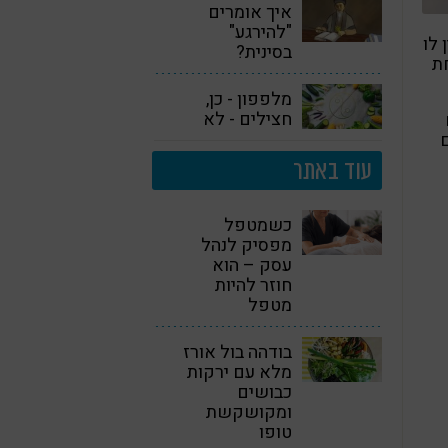
איך אומרים
"להירגע"
 לו
בסינית?
ת
מלפפון - כן,
חצילים - לא
ם
עוד באתר
כשמטפל
מפסיק לנהל
עסק – הוא
חוזר להיות
מטפל
בודהה בול אורז
מלא עם ירקות
כבושים
ומקושקשת
טופו