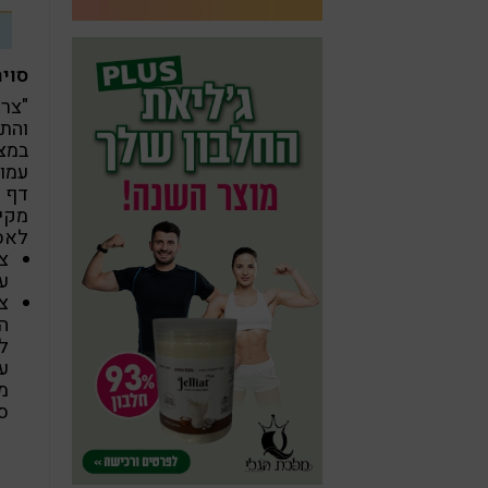
סויה
"צרי
והתב
במצב
עמות
מקיפ
לאס
צ
ע
צ
ה
ל
ע
מ
סר