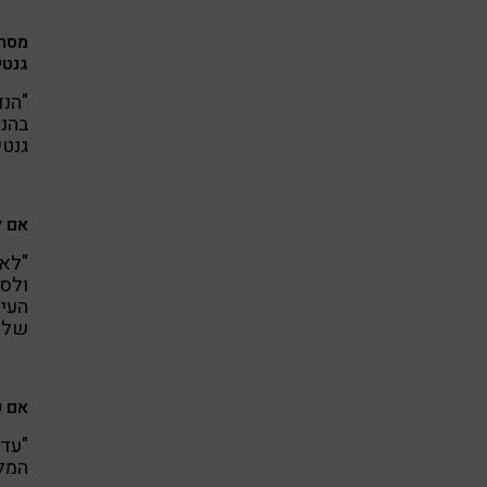
גנטי
"הנד
בהנד
גנטי
אם ל
"לא 
ולספ
העיכ
של ר
אם כ
"עדי
המלצ