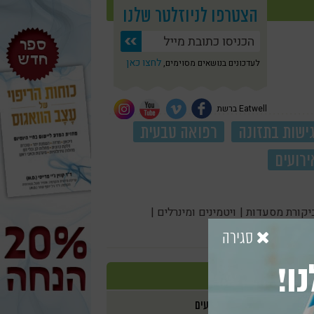
הצטרפו לניוזלטר שלנו
לחצו כאן
לעדכונים בנושאים מסוימים,
Eatwell ברשת
ישות בתזונה
רפואה טבעית
ירועים
יקורת מסעדות |
ויטמינים ומינרלים |
סגירה
ו!
אירועים