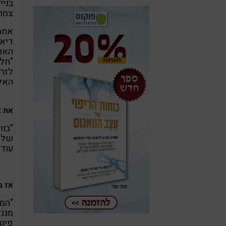
בניי
צמחי
אחת 
האונ
"חלק
לזרו
האלו
את א
"בוו
של כ
עוד 
אז מ
"המו
פיטו