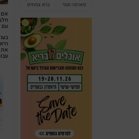
פארמה תמר
ברא צמחים
אם ב
חלב 
עם ט
בעוד
היא 
את מ
עבור