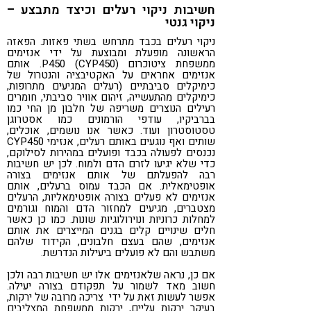
חשיבות ניקוי רעלים וכיצד מתבצע –
ניקוי גנטי
ניקוי רעלים בכבד מתרחש בשתי פאזות. הפאזה
הראשונה מופעלת ומבוצעת על ידי אנזימים
ממשפחת ציטוכרום (P450 (CYP450. אותם
אנזימים אחראים על האקטיבציה והנטרול של
כימיקלים סביבתיים (רעלים המגיעים מתרופות,
כימיקלים מהתעשייה, זיהום אוויר סביבתי, חומרים
רעילים הנוצרים משריפה של חלבון מן החי כמו
בברביקיו, עודפי הורמונים כמו אסטרוגן
טסטוסטרון ועוד. כאשר אנו נושמים, אוכלים,
שותים ואף נוגעים באותם רעלים, אנזימי CYP450
נכנסים לפעולה בכבד ופועלים במהירות לסילוקם,
כדי שלא יגיעו לזרם הדם ולמוח. לכן יש חשיבות
רבה להפעלתם של אותם אנזימים בצורה
אופטימאלית. אם הכבד עמוס ברעלים, אותם
אנזימים לא פעלים בצורה אופטימאליות, הרעלים
מצטברים, מגיעים למחזור הדם והמוח וגורמים
למחלות כרוניות ונוירולוגיות שונות. כמו כן כאשר
חלים שינויים קלים בגנים המייצרים את אותם
אנזימים, שהם בעצם חלבונים, הקידוד שלהם
משתבש והם לא פועלים ביעילות הנדרשת.
אם כן, נראה שלאנזימים אלו יש חשיבות רבה ולכן
חשוב מאד לשמור על תפקודם בצורה יעילה.
אפשר לעשות זאת על ידי צריכה מרובה של ירקות,
בעיקר ירקות עליים, ירקות ממשפחת המצליבים