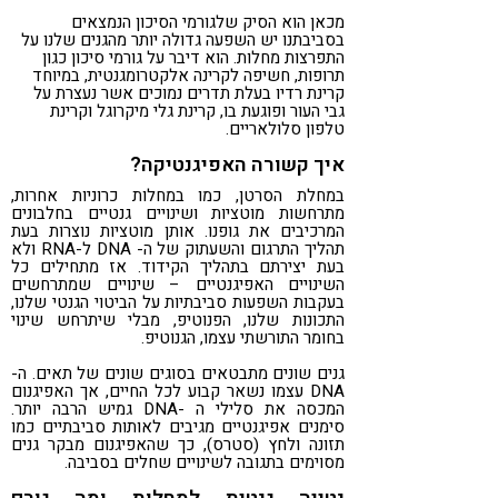
מכאן הוא הסיק שלגורמי הסיכון הנמצאים
בסביבתנו יש השפעה גדולה יותר מהגנים שלנו על
התפרצות מחלות. הוא דיבר על גורמי סיכון כגון
תרופות, חשיפה לקרינה אלקטרומגנטית, במיוחד
קרינת רדיו בעלת תדרים נמוכים אשר נעצרת על
גבי העור ופוגעת בו, קרינת גלי מיקרוגל וקרינת
טלפון סלולאריים.
איך קשורה האפיגנטיקה?
במחלת הסרטן, כמו במחלות כרוניות אחרות,
מתרחשות מוטציות ושינויים גנטיים בחלבונים
המרכיבים את גופנו. אותן מוטציות נוצרות בעת
תהליך התרגום והשעתוק של ה- DNA ל-RNA ולא
בעת יצירתם בתהליך הקידוד. אז מתחילים כל
השינויים האפיגנטיים – שינויים שמתרחשים
בעקבות השפעות סביבתיות על הביטוי הגנטי שלנו,
התכונות שלנו, הפנוטיפ, מבלי שיתרחש שינוי
בחומר התורשתי עצמו, הגנוטיפ.
גנים שונים מתבטאים בסוגים שונים של תאים. ה-
DNA עצמו נשאר קבוע לכל החיים, אך האפיגנום
המכסה את סלילי ה -DNA גמיש הרבה יותר.
סימנים אפיגנטיים מגיבים לאותות סביבתיים כמו
תזונה ולחץ (סטרס), כך שהאפיגנום מבקר גנים
מסוימים בתגובה לשינויים שחלים בסביבה.