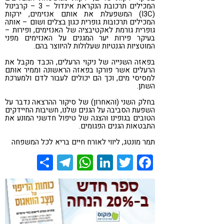
המכילים תרכובת הנקראת אינדול – 3 – קרבינול
(I3C) המשפעלת את אותם אנזימים, ירקות
המכילים תרכובות גופרית כגון בצלים ושום – אותה
גופרית גורמת לאקטיבציה של האנזימים, ופירות –
בעיקר פירות יער המגנים על האנזימים מפני
המוטציות הגנטיות שעלולות להיווצר בהם.
בפאזה השנייה של ניקוי הרעלים, הכבד מקבל את
הרעלים אשר פורקו בפאזה הראשונה וממיר אותם
למסיסי מים, וכך הם יכולים לעבור לדם ולמערכת
השתן.
בחלק השני (והאחרון) של סיקור ההרצאה נדבר על
השפעת הסביבה על הגנים שלנו, חשיבות החיידקים
הטובים בגופינו והצגה של טיפול חדשני המונע את
התבטאות הגנים הפגומים.
תמר מונטג, ליווי לאורח חיים בריא לכל המשפחה
Share
Telegram
WhatsApp
LinkedIn
Twitter
Facebook