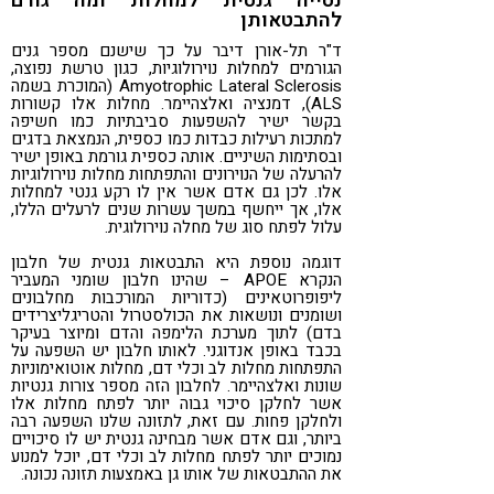
נטייה גנטית למחלות ומה גורם
להתבטאותן
ד"ר תל-אורן דיבר על כך שישנם מספר גנים
הגורמים למחלות נוירולוגיות, כגון טרשת נפוצה,
Amyotrophic Lateral Sclerosis (המוכרת בשמה
ALS), דמנציה ואלצהיימר. מחלות אלו קשורות
בקשר ישיר להשפעות סביבתיות כמו חשיפה
למתכות רעילות כבדות כמו כספית, הנמצאת בדגים
ובסתימות השיניים. אותה כספית גורמת באופן ישיר
להרעלה של הנוירונים והתפתחות מחלות נוירולוגיות
אלו. לכן גם אדם אשר אין לו רקע גנטי למחלות
אלו, אך ייחשף במשך עשרות שנים לרעלים הללו,
עלול לפתח סוג של מחלה נוירולוגית.
דוגמה נוספת היא התבטאות גנטית של חלבון
הנקרא APOE – שהינו חלבון שומני המעביר
ליפופרוטאינים (כדוריות המורכבות מחלבונים
ושומנים ונושאות את הכולסטרול והטריגליצרידים
בדם) לתוך מערכת הלימפה והדם ומיוצר בעיקר
בכבד באופן אנדוגני. לאותו חלבון יש השפעה על
התפתחות מחלות לב וכלי דם, מחלות אוטואימוניות
שונות ואלצהיימר. לחלבון הזה מספר צורות גנטיות
אשר לחלקן סיכוי גבוה יותר לפתח מחלות אלו
ולחלקן פחות. עם זאת, לתזונה שלנו השפעה רבה
ביותר, וגם אדם אשר מבחינה גנטית יש לו סיכויים
נמוכים יותר לפתח מחלות לב וכלי דם, יוכל למנוע
את ההתבטאות של אותו גן באמצעות תזונה נכונה.