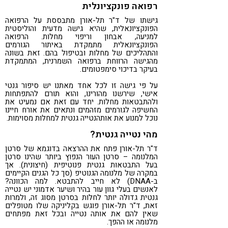
רפואה פונקציונלית
גישתו של ד"ר תל-אורן מתבססת על הרפואה
הפונקציונאלית, שהיא גישה מדעית והוליסטית
למניעה, אבחון וריפוי מחלות. הרפואה
הפונקציונאלית מתמקדת באיתור הגורמים
והתהליכים של מחלות ובטיפול בהם. זאת בשונה
מהגישה הרווחת ברפואה השמרנית, המתמקדת
בעיקר בדיכוי סימפטומים.
על פי גישה זו לכל אחד מאתנו יש סיפור גנטי
אישי, שירשנו מהורינו, והוא תורם להתפתחות
ולהתבטאות מחלות. יחד עם זאת אם נמעיט את
החשיפה לגורמים מזהמים ונתאים את אורח חיינו
נוכל למנוע את אותהנטייה גנטית למחלות מסוימות.
מהי נטייה גנטית?
ד"ר תל-אורן פתח את ההרצאה בדוגמא של סרטן
המלנומה – סרטן העור הנפוץ ביותר שהינו סרטן
בעל התבטאות גנטית פנוטיפית (חיצונית). אך
במקרה של מלנומה הגנוטיפ (סך כל הגנים הקיימים
ב-DNAA) לא חייב להתבטא. למה הכוונה?
לאנשים בעלי גוון עור בהיר ושיער אדמוני יש נטייה
גנטית גדולה יותר לחלות בסרטן מסוג זה, ולמרות
זאת, ד"ר תל-אורן פוגש בקליניקה שלו מטופלים
שאין להם את אותה נטייה ובכל זאת מפתחים
מלנומה או ההפך.