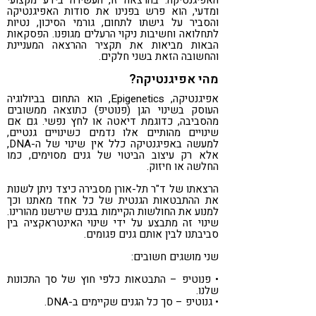
ומדעי, הוא פרש בפנינו את סודות האפיגנטיקה
והסביר על גישתו לתחום, גורמי הסיכון, נטיות
לתחלואה וחשיבות ניקוי הרעלים מגופנו. הפסקאות
הבאות מביאות את תקציר ההרצאה המעניינת
והחשובה הזאת בשני חלקים.
מהי אפיגנטיקה?
אפיגנטיקה, Epigenetics, הוא התחום בביולוגיה
העוסק בשינוי הגן (פנוטיפ) כתוצאה ממשובים
מהסביבה, כדוגמת דיאטה או לחץ נפשי. גם אם
שינויים מהותיים אלו נדמים כשינויים גנטיים,
למעשה באפיגנטיקה כלל אין שינוי של ה-DNA,
אלא רק עיצוב הביטוי של גנים מסוימים, כמו
החלשה או חיזוק.
הרצאתו של ד"ר תל-אורן מסבירה כיצד ניתן לשנות
את ההתבטאות הגנטית של כל אחד מאתנו וכך
למנוע את החולשות הקיימות בגנים שירשנו מהורינו.
שינוי זה מתבצע על ידי שינוי האינטראקציה בין
סביבתנו לבין אותם גנים פגומים.
שני מושגים חשובים:
• פנוטיפ – התבטאות כלפי חוץ של סך התכונות
שלנו.
• גנוטיפ – סך כל הגנים שקיימים ב-DNA.