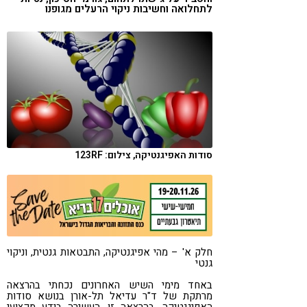
לתחלואה וחשיבות ניקוי הרעלים מגופנו
קורונה
טבעונות
סודות האפיגנטיקה, צילום: 123RF
חלק א' – מהי אפיגנטיקה, התבטאות גנטית, וניקוי
גנטי
באחד מימי השיש האחרונים נכחתי בהרצאה
מרתקת של ד"ר עדיאל תל-אורן בנושא סודות
האפיגנטיקה. בהרצאה זו, העשירה בידע מקצועי