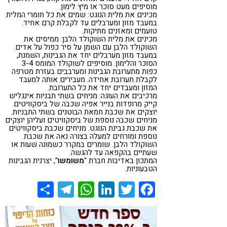
מוסיפים מעט סוכר או מיץ לימון.
מכינים את מלית הנוגט: שמים את כל חומרי המלית
במעבד מזון ומערבלים עד לקבלת קרם אחיד.
טועמים ומאזנים מתיקות.
מכינים את מלית השוקולד הלבן: ממיסים את
השוקולד הלבן עם השמן על סיר כפול על אדים.
במעבד מזון מערבלים יחד את הגבינות, השמנת,
הסוכר והלימון. מוסיפים לשוקולד המומס 3-4
כפות מתערובת הגבינות ומערבבים בעזרת מטרפה
לקבלת תערובת אחידה. מעבירים אותה למעבד
המזון ומעבדים יחד את כל התערובת.
מרכיבים את העוגה: מניחים בשתי תבניות אינגליש
קייק מרופדות בנייר אפיה שכבה של ביסקוויטים.
יוצקים את שכבת חמאת הבוטנים בשתי התבניות.
מניחים שכבה נוספת של ביסקוויטים ועליהן יוצקים
את שכבת גבינת הנוגט. מניחים שכבת ביסקוויטים
נוספת ומורחים למעלה בצורה נאה את שכבת
השוקולד הלבן. שומרים במקרר כשמונה שעות או
שעתיים בהקפאה עד להגשה.
המתכון באדיבות חברת "
משומשו
", יצרנית הגבינות
הטבעוניות.
Share
Telegram
WhatsApp
LinkedIn
Twitter
Facebook