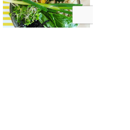
בודהה בול אורז מלא עם ירקות כבושים
ומקושקשת טופו
כיצד מגפת ההשמנה סוללת את הדרך
לאלצהיימר, והפתרון של הרפואה
האינטגרטיבית