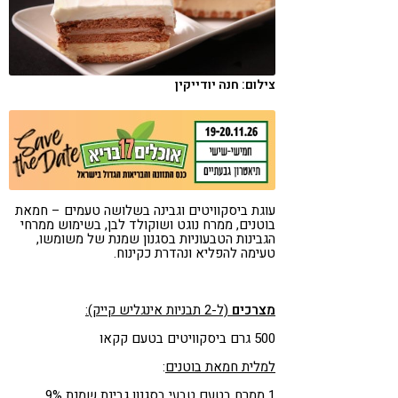
קורונה
טבעונות
צילום: חנה יודייקין
עוגת ביסקוויטים וגבינה בשלושה טעמים – חמאת
בוטנים, ממרח נוגט ושוקולד לבן, בשימוש ממרחי
הגבינות הטבעוניות בסגנון שמנת של משומשו,
טעימה להפליא ונהדרת כקינוח.
מצרכים
(ל-2 תבניות אינגליש קייק):
500 גרם ביסקוויטים בטעם קקאו
למלית חמאת בוטנים
:
1 ממרח בטעם טבעי בסגנון גבינת שמנת 9%