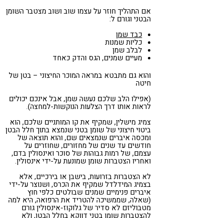
אם התהליך חוזר על עצמו שוב ושוב מצטבר השומן
הבטני וגורם ל:
כבד שמן
כליות שמנות
לבלב שמן
מעיים שמנים, הגס והדק כאחד
והוא גם מתבטא במראה המוכר החיצוני – בטן של
חיטה
(אפילו הלב שלכם נעשה שמן, אבל אינכם יכולים
לראות אותו דרך הצלעות הנוקשות-למחצה).
צמיג מישלין, שמקיף את קו המותניים שלכם, הוא
ביטוי חיצוני של שומן בטני שנמצא בתוך חלל הבטן
ומכסה איברים שנמצאים שם, והוא תוצאה של
חודשים עד שנים של מחזורים, שחוזרים על
עצמם, של רמות גבוהות של סוכר ואינסולין בדם,
ואחריו הצטברות שומן שמונעת על-ידי אינסולין.
לא הצטברות בזרועות, בישבן או בירכיים, אלא
בצמיג המידלדל שמקיף את הכרס, ושנוצר על-ידי
איברים פנימיים שמנים שבולטים כלפי חוץ
(שאלה, שממשיכה להטריד את הרפואה, היא למה
מטבוליזם לא סדיר של גלוקוז-אינסולין גורם
להצטברות שומן בטני דווקא בחלל הבטן, ולא