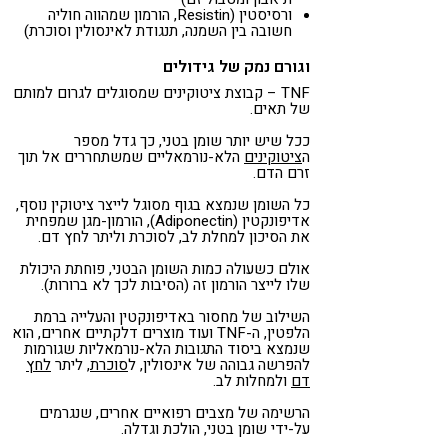
ורסיסטין (Resistin, הורמון שמהווה חוליה
חשובה בין השמנה, תנגודת לאינסולין וסוכרת)
וגורם נמק של גידולים
TNF – קבוצת ציטוקינים שמסוגלים לגרום למותם
של תאים.
ככל שיש יותר שומן בטני, כך גדל מספר
ה
ציטוקינים
הלא-נורמאליים שמשתחררים אל תוך
זרם הדם.
כל השומן שנמצא בגוף מסוגל לייצר ציטוקין נוסף,
אדיפונקטין (Adiponectin), הורמון-מגן שמפחית
את הסיכון למחלת לב, לסוכרת וליתר לחץ דם.
אולם כשעולה כמות השומן הבטני, פוחתת היכולת
שלו לייצר הורמון זה (הסיבות לכך לא ברורות).
השילוב של מחסור באדיפונקטין והעלייה ברמת
הלפטין, ה-TNF ועוד מוצרים דלקתיים אחרים, הוא
שנמצא ביסוד התגובות הלא-נורמאליות שגורמות
להפרשה גבוהה של אינסולין, ל
סוכרת
, ליתר
לחץ
דם
ולמחלות לב.
הרשימה של מצבים רפואיים אחרים, שנגרמים
על-ידי שומן בטני, הולכת וגדלה.