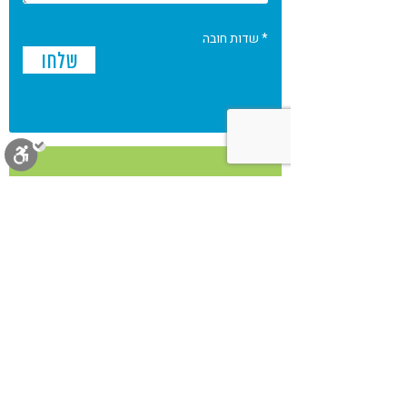
* שדות חובה
אירועים
סגירה
ביטול הבהובים
אנשי מקצוע
מאמרים
מונוכרום
ספיה
מוצרים
מתכונים
ניגודיות גבוהה
שחור צהוב
ספרים