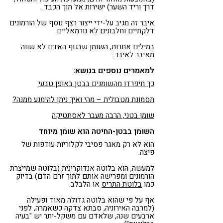
דרך וריד השער) ישירות אל תוך הכבד.
איבר זה מגיב על-ידי ייצור רצף נוסף של הורמונים
דלקתיים וחלבונים לא נורמאליים.
במילים אחרות, השומן שבגוף האדם לא שווה
מאיבר לאיבר.
למאמרים נוספים בנושא:
כך תיפרדו מהשומנים בבטן באופן טבעי
תסמונת מטבולית – מהי ואיך ניתן להימנע ממנה?
שומן בטני, הרבה מעבר לאסתטיקה
השומן בבטן-החיטה הוא שומן מיוחד
הוא לא רק מאגר פסיבי לקלוריות עודפות של
פיצה.
למעשה, הוא בלוטה אנדוקרינית (בלוטה שמייצרת
הורמונים ומפרישה אותם לתוך זרם הדם) בדיוק
כמו
בלוטת התריס
או הלבלב.
אף על פי שהוא בלוטה גדולה מאוד ופעילה
(למרבה האירוניה, סבתא צדקה כשאמרה, לפני
ארבעים שנה, שלאדם עם משקל-יתר יש "בעיה