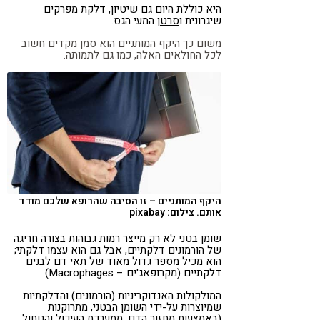
היא כוללת היום גם שיטיון, דלקת מפרקים
שיגרונית ו
סרטן
המעי הגס.
משום כך היקף המותניים הוא סמן מקדים חשוב
לכל החולאים האלה, כמו גם לתמותה.
היקף המותניים – זו הסיבה שהרופא שלכם מודד
אותם. צילום: pixabay
שומן בטני לא רק מייצר רמות גבוהות בצורה חריגה
של הורמונים דלקתיים, אבל גם הוא עצמו דלקתי;
הוא מכיל מספר גדול מאוד של תאי דם לבנים
דלקתיים (מקרופאג'ים – Macrophages).
המולקולות האנדוקריניות (הורמונים) והדלקתיות
שמיוצרות על-ידי השומן הבטני, מתרוקנות
(באמצעות מחזור הדם, ממערכת העיכול והטחול,