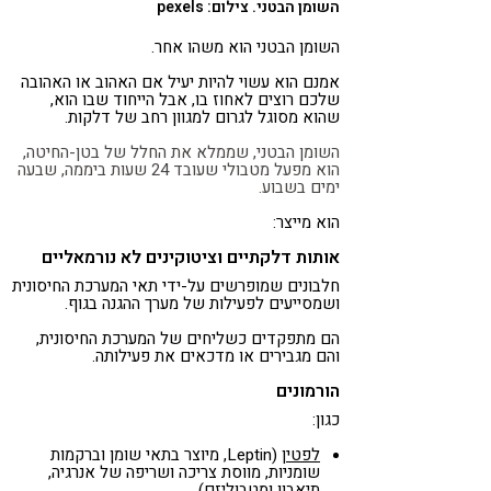
השומן הבטני. צילום: pexels
השומן הבטני הוא משהו אחר.
אמנם הוא עשוי להיות יעיל אם האהוב או האהובה
שלכם רוצים לאחוז בו, אבל הייחוד שבו הוא,
שהוא מסוגל לגרום למגוון רחב של דלקות.
השומן הבטני, שממלא את החלל של בטן-החיטה,
הוא מפעל מטבולי שעובד 24 שעות ביממה, שבעה
ימים בשבוע.
הוא מייצר:
אותות דלקתיים וציטוקינים לא נורמאליים
חלבונים שמופרשים על-ידי תאי המערכת החיסונית
ושמסייעים לפעילות של מערך ההגנה בגוף.
הם מתפקדים כשליחים של המערכת החיסונית,
והם מגבירים או מדכאים את פעילותה.
הורמונים
כגון:
לפטין
(Leptin, מיוצר בתאי שומן וברקמות
שומניות, מווסת צריכה ושריפה של אנרגיה,
תיאבון ומטבוליזם)