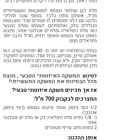
גופני לאורך זמן בו נוצרים רדיקלים חופשיים רבים.
מלח לבן שולחני המוסף למשקאות התעשייתיים
מכיל, אשלגן ונתרן בלבד. בנוסף עובר תהליכי
הלבנה עם כלור ומוספים לו חומרים נוגדי התגבשות
הכוללים טלק ואלומיניום. לעומתו המלח הטבעי
כמו: מלח הימלאייה ומלח ים אטלנטי אפור, מיובש
באופן טבעי בשמש ונאסף ידנית, מכיל הרבה יותר
מינראלים ממנו.
במלח ההימלאיה יש יותר מ- 80 יסודות קורט, כמו
אשלגן, סידן, מגנזיום, ברזל ועוד, הנחוצים לתפקוד
פיזיולוגי תקין, ולא עברו תהליכים כימים וחום גבוה
ולכן זמינותם הביולוגית לגופנו גבוהה.
המשקה האיזוטוני הטבעי , מנצח
לסיכום:
מכל הבחינות את המשקה התעשייתי!
אז אך מכינים משקה איזוטוני טבעי?
המצרכים לבקבוק 700 מ"ל:
1/2 כוס צימוק שחור מיובש בשמש (רצוי צימוק
אוזבקי)
כ- 1/8 כפית מלח הימלאיה דק או מלח ים אטלנטי
אפור
2 כוסות מים, עדיף מטוהרים
אופן ההכנה: