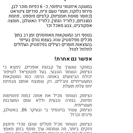
במשקה איזוטוני טיפוסי, כ- 6 כפיות סוכר לבן,
סירופ גלוקוז, חומרי טעם וריח, סודיום ציטראט
(כחומר מווסת חומציות), קלציום פוספט , פחמת
המגנזיום, כלוריד הנתרן, כלוריד האשלגן , חומצה
אסקורביט, צבע מאכל וכו'.
בנוסף רוב המשקאות מאוחסנים זמן רב בתוך
מכלים מפלסטיק שזה בעצמו גורם בעייתי
בהמצאות חומרים רעילים בפלסטיק העלולים
לחלחל לנוזל.
אפשר גם אחרת!
במחקר שנערך על קבוצת אופניים, נימצא כי
הצימוק השחור הטבעי, בעל פוטנציאל לשיפור
יכולת הביצועים באותה הרמה כמו המשקאות
התעשייתיים והג'לים, רק שמנצח אותם מבחינת
יחס עלות תועלת.
הצימוק השחור מכיל את אותה כמות פחמימות
זמינות, בצורה טבעית וללא שום התערבות
תעשייתית.
הצימוק עשיר בויטמיני בי ובעיקר B6, באשלגן,
סיבים וברזל.
הצימוק השחור מכיל פנולים שהם נוגדי חימצון
חזקים ביותר, מה שמהווה ערך מוסף בזמן מאמץ