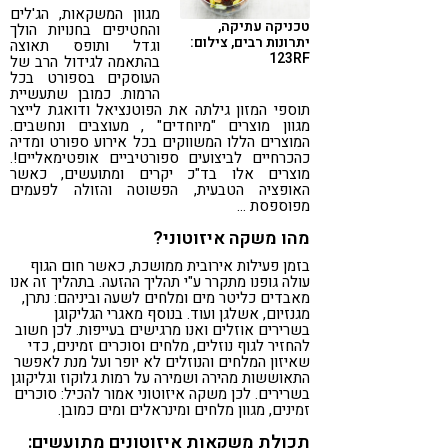
מגוון המשקאות, הג'לים
קורונה
טבעונות
טכניקה עתיקה,
והחטיפים בחנויות הולך
יתרונות רבים, צילום:
וגדל ותופס תאוצה
123RF
בהתאמה לגידול הרב של
העוסקים בספורט בכל
הרמות. כמובן שתעשיית
תוספי המזון גילתה את הפוטנציאל ודואגת לייצר
מגוון מוצרים "מיוחדים" , מעוצבים ונחשבים.
המוצרים הללו המשווקים בכל אירוע ספורט ומדיה
כהכרחיים לביצועים ספורטיביים אופטימאליים!.
מוצרים אלו בד"כ יקרים ומתועשים, כאשר
האופציה הטבעית, הפשוטה והזולה לפעמים
מפוספסת …
מהו משקה איזוטוני?
בזמן פעילות אירובית ממושכת, כאשר חום הגוף
עולה גופנו מתקרר ע"י תהליך ההזעה. בתהליך זה אנו
מאבדים כליטר מים ומלחים לשעה וביניהם: נתרן,
מגנזיום, אשלגן ועוד. בנוסף מאגרי הגליקוגן
בשרירים אוזלים ואנו מרגישים בעייפות. לכן חשוב
להחזיר לגוף נוזלים, מלחים וסוכרים זמינים, כדי
שאיזון המלחים והנוזלים לא יופר ועל מנת לאפשר
התאוששות מהירה ושמירה על רמות גלוקוז וגליקוגן
בשרירים. לכן משקה איזוטוני אמור להכיל: סוכרים
זמינים, מגוון מלחים ומינראלים ומים כמובן.
תכולת משקאות איזוטונים מתועשים: