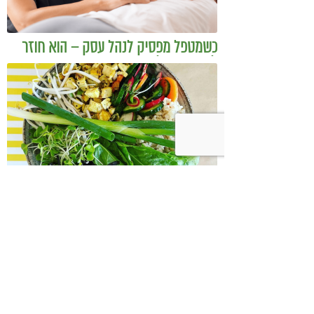
כשמטפל מפסיק לנהל עסק – הוא חוזר
להיות מטפל
בודהה בול אורז מלא עם ירקות כבושים
ומקושקשת טופו