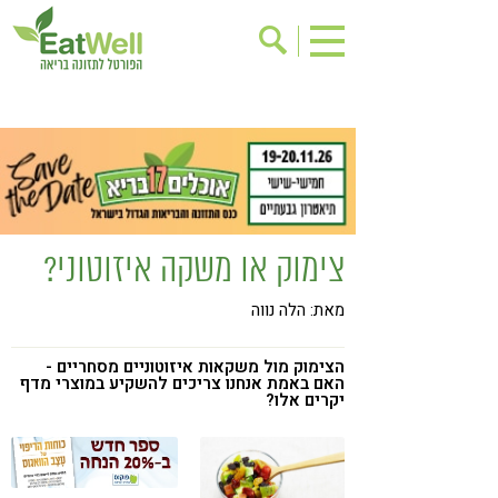
הרשמה לניוזלטר
אודות
בישול בריא
אינדקס עסקים
ריפוי ומניעת מחלות
בריאות האישה
תוספי תזונה
מתכוני בריאות
צימוק או משקה איזוטוני?
אירועים
שינוי תזונתי
מאת: הלה נווה
גישות בתזונה
דיאטה
ניקוי רעלים
מזונות על
הצימוק מול משקאות איזוטוניים מסחריים -
האם באמת אנחנו צריכים להשקיע במוצרי מדף
ילדים
יקרים אלו?
תזונה וספורט
הפרעות קשב & ריכוז
אכילה רגשית
רגישות לגלוטן
טעים להכיר