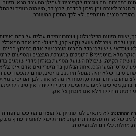
חות במהירות. מה שגורם לקרייבינג לעמילן המעובד הבא. תזונה
 תגביר לאורח זמן סיכון לסכרת, לחץ דם, השמנה בטנית ולמחל
בהעדר סיבים תזונתיים. לא לכך התכוון המשורר.
ף, ישנם מזונות מכילי גלוטן שיתרונותיהם עולים על רמת ואיכות
טן שלהם. שיבולת שועל (קוואקר), למשל- היא אחד ממאכלי
 שכדאי שישולבו בכל תפריט מערבי של אדם במירוץ החיים.
הקוואקר מלא בויטמיני B התומכים במערכת העצבים ומסייעים לרוגע
ז ושינה תקינה. שיבולת השועל מסייעת באיזון מדדי שומנים בד
יעת סרטן המעי הגס. אחוז הגלוטן בה מזערי ואם אדם אינו צליא
שום סיבה שלא יהיה ממעלותיה. גם גריסים, שהם למעשה שעור
צים הרבה יותר מתירס, תפוח אדמה או אורז לבן. הגריסים מאזנ
 בדם, מסייעים למערכת העיכול ומכייחי ליחה. אין סיבה להימנע
 המזונות הללו אלא אם אובחן צליאק.
לא מתאים למי שניזון על מוצרים מתועשים ופחות
ה התחתונה:
 מבושל או תזונה עתירת ירקות. אחרת יכול להחמיר עודף משקל
, מחלות כלי דם ולב ועייפות.