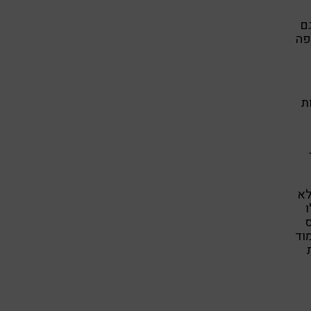
ם
פה
ת
לא
ס
וד