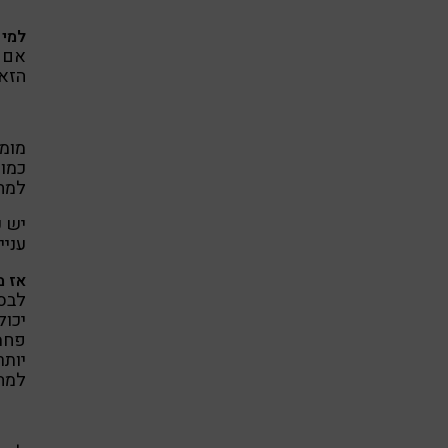
למי 
אם נ
הזאת
מומל
כמו 
למחל
יש 
עניי
אז מ
לבסס
יכול
פחמי
יותר
למה 