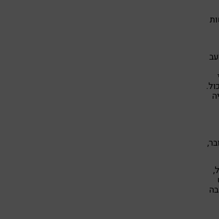
ות
עב
ול.
ה
ר,
,
בה