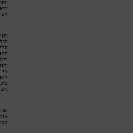
וצונ
כזאת
מעי 
בנוס
הגלו
הפלא
ריכו
ולמנ
אין 
מומל
סוכר
משני
השור
אוכל
סכרת