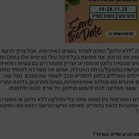
ה "ללא גלוטן" הפכה לטרנד בשנים האחרונות. אבל צריך לדעת 
ת את זה נכון. אני פוגשת בקליניקה שלי (ובימים אלו בזום) המו
ם שהסירו גלוטן מהתפריט ועדיין מתמודדים עם בעיות רפואיות
קיעות במשקל/ברמת האנרגיה. אותם אני מעודדת להוסיף מזונו
ימים המכילים גלוטן לתפריט ובכך לשפר את מצבם. מצד שני,
 אנשים עם מחלות אוטואימוניות, בעיות מפרקים, בלוטת התריס
 שאני ממליצה להם להמנע מגלוטן. כל אדם לגופו ולתזונתו.
ם האחרונות אין כמעט סופר בלי מחלקה ללא גלוטן או מסעדה
אפשרות כזאת בתפריט. מאיפה הגיעה הגישה הזאת ומה הסיבות
?
ה הגיע אלינו הטרנד?