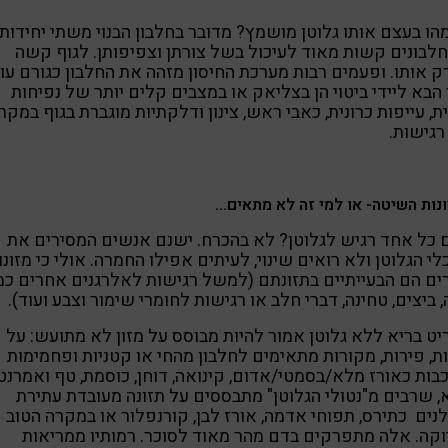
הו בעצם אותו גלוטן מושמץ? מדובר בחלבון הבנוי משתי יחידות
לבונים קשות מאוד לעיכול בשל צורתן וצפיפותן. לגוף קשה
 אותו. ופעמים רבות מערכת החיסון מזהה את החלבון כגורם עויי
הבא ליידי ביטוי הן בצליאק או במצבים קלים יותר של נפיחות
ת, עייפות כרונית, כאבי ראש, צינון ודלקתיות מוגברת בגוף במקר
גישות.
נות השיטה- או למי זה לא מתאים…
כל אחד רגיש לגלוטן? לא בהכרח. ישנם אנשים המסירים את
י הגלוטן ולא רואים שינוי, לעיתים אפילו החמרה. אולי כי מזונו
ם הם הבעייתיים בתזונתם (למשל רגישות לאלרגנים אחרים כמ
, ביצים, טחינה, דברי חלב או רגישות לחומרי שימור וצבע ועוד).
ט בריא ללא גלוטן אמור להיות מבוסס על מזון לא מתועש: על
ת, פירות, מקורות מתאימים לחלבון מהחי או קטניות ופחמימות
בות כאורז מלא/בסמטי/אדום, קינואה, דוחן, כוסמת, טף ואמרנט
 שרבים מ"נטולי הגלוטן" מתבססים על תזונה מעובדת עתירת
נים כתירס, תפוחי אדמה, אורז לבן, קורנפלור או במקרה הטוב
קה. אלה מתפרקים בדם מהר מאוד לסוכר. רמותיו ממריאות