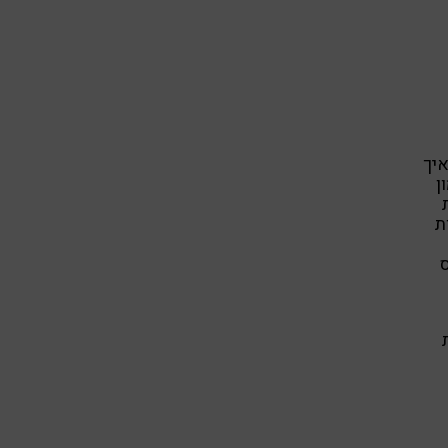
איך
ן
ת