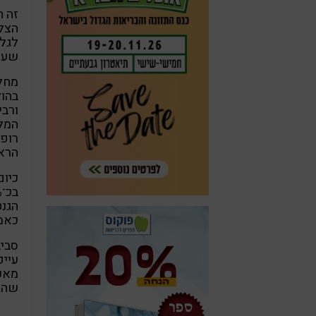
זה ה
הצלי
לגלו
שעור
מחל
בהול
ורבי
המלח
רופא
הראש
כיום
הגנט
כאמו
סביב
עייפ
מאכל
שהגל