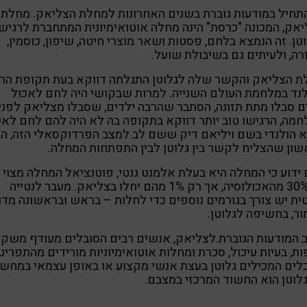
תחיל במודעות גוברת בשנים האחרונות למחלת הצליאק. מחלת
אק, המכונה "כרסת" הינה מחלה אוטואימיונית המתחברת לרגיש
טן. זה הנמצא בלחם, פסטות ושאר מוצרי חיטה, שיפון, כוסמין,
ה, ולעיתים גם בשיבולת שועל.
ת הצליאק והקשר שלה לגלוטן התגלתה דווקא בעת תקופת הר
נד במלחמת העולם השנייה. למרות שבקושי היה לחם לאכול
ם סבלו מתת תזונה, הסתבר שהרבה ילדים, שסבלו מצליאק לפני
מה, הרגישו טוב יותר דווקא בתקופה בה לא היה להם לחם לאכ
 הולנדי בשם ויליאם דיק ששם לב למצב הפרדוקסאלי הזה, הי
ון שהצליח לקשר בין גלוטן לבין התפתחות המחלה.
 ידוע כי המחלה היא בעלת אלמנט גנטי, פוטנציאל המחלה מצוי
בכ־30% מהאכולוסיה, אך רק 1% מהם יחלו בצליאק. מעבר לנטייה
ית יש צורך בגורמים נוספים כדי לחלות – בראש ובראשונה מדוב
ר, בחשיפה לגלוטן.
 המודעות הגוברת.לצליאק, אנשים רבים הסובלים מעודף משקל
ות, בעיות עיכול, סכרת ומחלות אוטואימיוניות מורידים מהתפריט
ים המכילים גלוטן בעצת אנשי מקצוע או באופן עצמאי במחש
וטן הוא החשוד המרכזי במצבם.