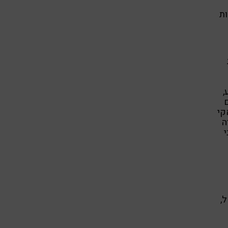
ות
,
ם
קי
ה
י
,