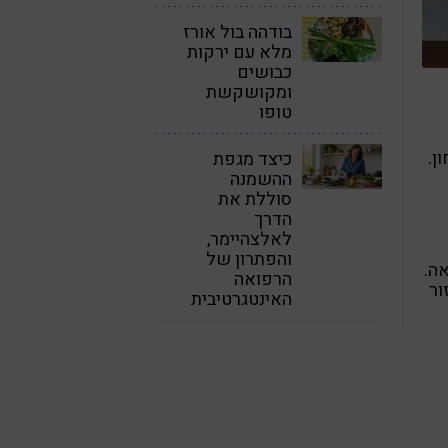
בודהה בול אורז
מלא עם ירקות
כבושים
ומקושקשת
טופו
ן.
כיצד מגפת
ההשמנה
סוללת את
הדרך
לאלצהיימר,
והפתרון של
ה.
הרפואה
ור
האינטגרטיבית