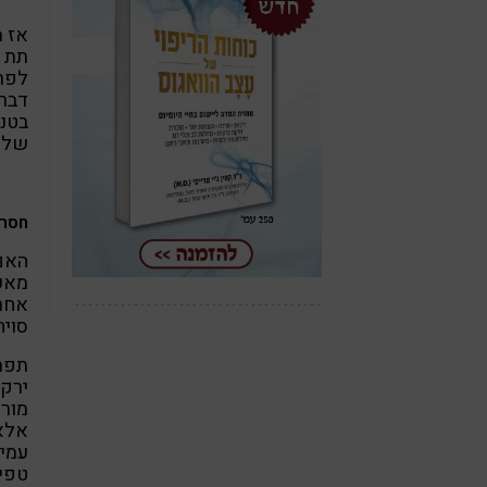
אז מ
תת ח
לפרק
דבר 
בטני
של ר
חסרו
האם 
מאכל
אחרי
סויה
תפרי
ירקו
מורכ
אלא,
עמיל
טפיו