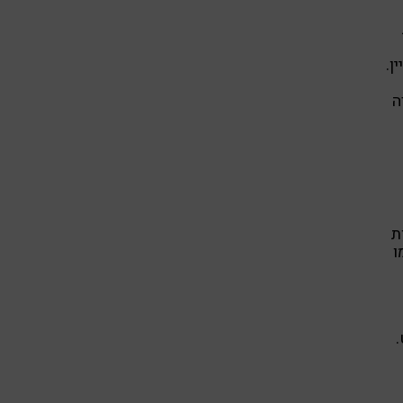
ן.
ה
ת
ו
.