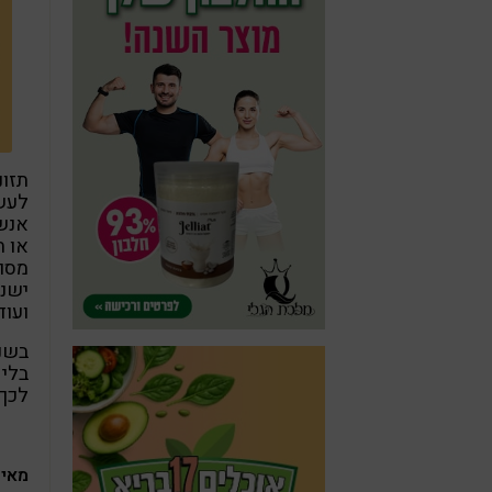
תזונ
לעשו
אנשי
או ת
מסוי
ישנם
ועוד
בשני
בלי 
לכך
מאיפ