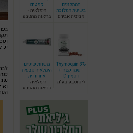
המתכונים
קמטים
בשיטת המלוכה
הימלאיה -
אביבית אבירם
בריאות מהטבע
בעוד
תקופ
ופסט
יכול
Thymoquin 3%
משחת שיניים
לבחו
- שמן קצח +
הימלאיה טבעית
כנהנ
ויטמין D
איורוודית
שבוע
ליקוטבע בע"מ
הימלאיה -
ואול
בריאות מהטבע
הנוח