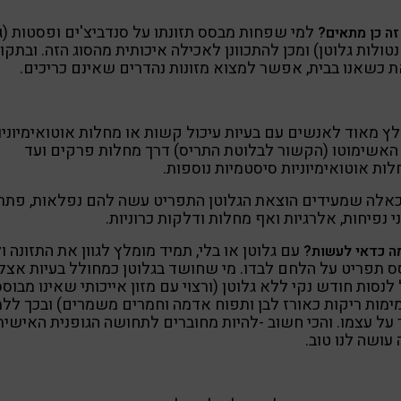
למי שפחות מבסס תזונתו על סנדביצ'ים ופסטות (ג
זה כן מתאים?
טולות גלוטן) ומכן להתכוונן לאכילה איכותית מהסוג הזה. ובתקו
 כשאנו בבית, אפשר למצוא מזונות נהדרים שאינם כריכים.
ץ מאוד לאנשים עם בעיות עיכול קשות או מחלות אוטואימיוניו
האשימוטו (הקשור לבלוטת התריס) דרך מחלות פרקים ועד
ות אוטואימיוניות סיסטמיות נוספות.
כאלה שמעידים הוצאת הגלוטן התפריט עשה להם נפלאות, פתר
ני נפיחות, אלרגיות ואף מחלות ודלקות כרוניות.
עם גלוטן או בלי, תמיד מומלץ לגוון את התזונה ו
ה כדאי לעשות?
 תפריט על הלחם לבדו. מי שחושד בגלוטן כמחולל בעיות אצלו
 לנסות חודש נקי ללא גלוטן (ורצוי עם מזון אייכותי שאינו מבוס
מות ריקות כאורז לבן ותפוח אדמה וחמרים משמרים) ובכך ללמ
 על עצמו. והכי חשוב -להיות מחוברים לתחושה הגופנית האישית
עושה לנו טוב.