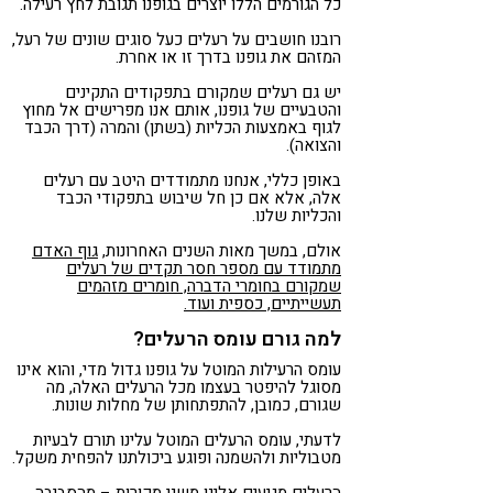
כל הגורמים הללו יוצרים בגופנו תגובת לחץ רעילה.
רובנו חושבים על רעלים כעל סוגים שונים של רעל,
המזהם את גופנו בדרך זו או אחרת.
יש גם רעלים שמקורם בתפקודים התקינים
והטבעיים של גופנו, אותם אנו מפרישים אל מחוץ
לגוף באמצעות הכליות (בשתן) והמרה (דרך הכבד
והצואה).
באופן כללי, אנחנו מתמודדים היטב עם רעלים
אלה, אלא אם כן חל שיבוש בתפקודי הכבד
והכליות שלנו.
אולם, במשך מאות השנים האחרונות,
גוף האדם
מתמודד עם מספר חסר תקדים של רעלים
שמקורם בחומרי הדברה, חומרים מזהמים
תעשייתיים, כספית ועוד.
למה גורם עומס הרעלים?
עומס הרעילות המוטל על גופנו גדול מדי, והוא אינו
מסוגל להיפטר בעצמו מכל הרעלים האלה, מה
שגורם, כמובן, להתפתחותן של מחלות שונות.
לדעתי, עומס הרעלים המוטל עלינו תורם לבעיות
מטבוליות ולהשמנה ופוגע ביכולתנו להפחית משקל.
הרעלים מגיעים אלינו משני מקורות – מהסביבה