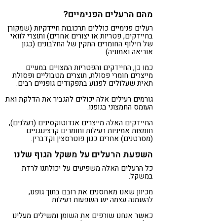
מהם הרעלים הפנימיים?
רעלים פנימיים כוללים תרכובות חיידקיות (שמקורן
בחיידקים, פטריות או יצורים אחרים) ותוצרי לוואי
של חילוף החומרים התקין של החלבונים (כגון
אוריאה ואמוניה).
כמו כן, החיידקים והפטריות המצויים במעיים
מייצרים חומרי פסולת, תוצרים מטבוליים ופסולת
תאית שעלולים לפגוע בתפקודים גופניים רבים.
גורמים רעילים אלה יכולים להגביר את הדלקת ואת
העומס החמצוני בגופנו.
החיידקים האלה מייצרים אנדוטוקסינים (רעלנים),
חומצות אמיניות רעילות וחומרים קרצינוגניים
(מסרטנים) אחרים כגון פוטרסצין וקדברין.
השפעת הרעלים על משקל הגוף שלנו
כל הרעלים האלה משפיעים על יכולתנו לרדת
במשקל.
מכיוון שאנו מאחסנים את רובם בתוך גופנו,
להשמנה עצמה יש השפעות רעילות.
כאשר אנחנו שורפים את השומן ומשילים מעלינו