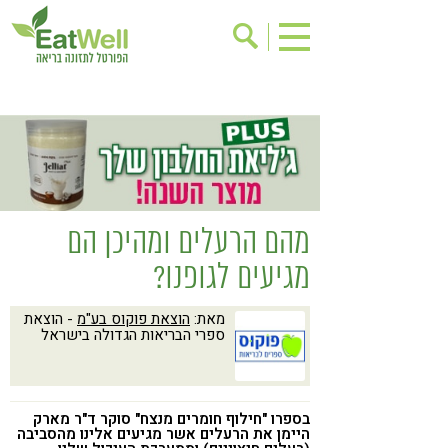
הרשמה לניוזלטר
אודות
בישול בריא
אינדקס עסקים
ריפוי ומניעת מחלות
בריאות האישה
תוספי תזונה
מתכוני בריאות
מהם הרעלים ומהיכן הם
אירועים
שינוי תזונתי
מגיעים לגופנו?
גישות בתזונה
דיאטה
מאת:
הוצאת פוקוס בע"מ
- הוצאת
ניקוי רעלים
מזונות על
ספרי הבריאות הגדולה בישראל
ילדים
תזונה וספורט
הפרעות קשב & ריכוז
אכילה רגשית
בספרו "חילוף חומרים מנצח" סוקר ד"ר מארק
רגישות לגלוטן
טעים להכיר
היימן את הרעלים אשר מגיעים אלינו מהסביבה