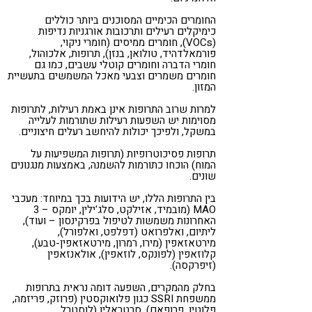
החומרים הכימיים המסוכנים ביותר כוללים
כימיקלים רעילים ותרכובות אורגניות נדיפות
(VOCs), חומרים ממיסים (חומרי ניקוי,
פורמאלדהיד, טולואן, בנזן), תרופות, אלכוהול,
חומרי הדברה וחומרים קוטלי עשבים, כמו גם
חומרים משמרים וצבעי מאכל המשמשים בתעשיית
המזון.
למרות שרוב התרופות אינן באמת רעילות, לתרופות
מסוימות יש השפעות רעילות שתורמות לעלייה
במשקל, ולפיכך יכולות להיחשב רעלים חיצוניים.
תרופות פסיכוטרופיות (תרופות המשפיעות על
המוח) הוכחו כתורמות להשמנה, באמצעות מנגנונים
שונים.
בין התרופות הללו, יש הידועות בכך במיוחד: מעכבי
MAO (מובמיד, אזילקט, סלג'ילין, יומקס – 3
האחרונות משמשות לטיפול בפרקינסון – ועוד),
ליתיום, ואלפרואט (דפלפט, ואלפורל),
מירטאזאפין (מירו, רמרון, מירטאזאפין-טבע),
קלוזאפין (לפונקס, לוזאפין), אולאנזאפין
(זיפרקסה).
בחלק מהמקרים, השפעה דומה נראית בתרופות
ממשפחת SSRI כגון פלואוקסטין (פרוזק, פריזמה,
פלוטין, פרופאם), סרטראלין (לוסטרל,