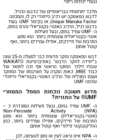
ובעלי יכולות ריפוי.
מלבד יתרונותיו הבריאותיים של הדבש הרגיל,
לדבש המאנוקה יש רכיב הייחודי רק לו, והמכונה
Unique Manuka Factor, או בקיצור UMF. בעוד
בדבש רגיל, הרכיב האנטי-בקטריאלי נהרס בחום,
ה- UMF עמיד בחום, ובעל פעילות
אנטי-בקטריאלית עוצמתית ביותר. הוא מונע
התרבות של חיידקים, אפילו עמידים ביותר, ואף
קוטל אותם.
דבש המאנוקה נחקר מדעית כבר למעלה מ-25 שנה
ב"יחידה לחקר הדבש" באוניברסיטת WAIKATO
שבניו זילנד. החוקר הראשי אף זכה לתואר של
כבוד MBE, כאות הוקרה על חשיבותו של המחקר
ועצם התגלית של הרכיב האנטי-בקטריאלי הייחודי
שכונה UMF.
מדוע חשובה נוכחות הסמל המסחרי
UMF® על התווית?
ה- UMF עמיד בחום, ובעל פעילות המוגדרת כ –
(NPA) Non-Peroxide Activity
(אנטי-בקטריאלית) עוצמתית ביותר. הוא מונע
התרבות של חיידקים, אפילו עמידים ביותר, כגון
ההליקובקטר פילורי ואף קוטל אותם.
ה- NPA אינו נראה לעין או נתון לטעימה, לכן