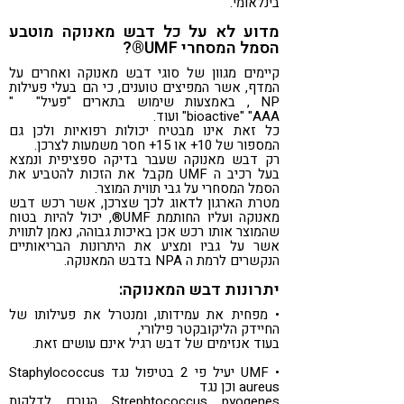
בינלאומי.
מדוע לא על כל דבש מאנוקה מוטבע
הסמל המסחרי UMF®?
קיימים מגוון של סוגי דבש מאנוקה ואחרים על
המדף, אשר המפיצים טוענים, כי הם בעלי פעילות
NP , באמצעות שימוש בתארים "פעיל" "
bioactive" "AAA" ועוד.
כל זאת אינו מבטיח יכולות רפואיות ולכן גם
המספור של 10+ או 15+ חסר משמעות לצרכן.
רק דבש מאנוקה שעבר בדיקה ספציפית ונמצא
בעל רכיב ה UMF מקבל את הזכות להטביע את
הסמל המסחרי על גבי תווית המוצר.
מטרת הארגון לדאוג לכך שצרכן, אשר רכש דבש
מאנוקה ועליו החותמת UMF®, יכול להיות בטוח
שהמוצר אותו רכש אכן באיכות גבוהה, נאמן לתווית
אשר על גביו ומציע את היתרונות הבריאותיים
הנקשרים לרמת ה NPA בדבש המאנוקה.
יתרונות דבש המאנוקה:
• מפחית את עמידותו, ומנטרל את פעילותו של
החיידק הליקובקטר פילורי,
בעוד אנזימים של דבש רגיל אינם עושים זאת.
• UMF יעיל פי 2 בטיפול נגד Staphylococcus
aureus וכן נגד
Strephtococcus pyogenes הגורם לדלקות