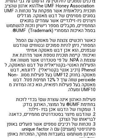
צרכנים נסמכים לחלוטין על הרשום על גבי התווית.
The UMF Honey Associationהוא ארגון שהציב
תוכנית בינלאומית אשר מפקחת על נוכחות ה UMF
בסוגים מסוימים של דבש מאנוקה. מגדלים
ויצרנים ניו-זילנדיים אשר עומדים בתנאים
המחמירים, מקבלים מספר רישיון וזכות להשתמש
בסמל האיכות המסחרי (Trademark) UMF®.
כאשר רוכשים צנצנת של מאנוקה עם הסמל
המסחרי, ניתן להיות סמוכים ובטוחים שהדבש
שבפנים, הוא אכן דבש מאנוקה אמיתי
ואיכותי. קיימת תוכנית נוספת אשר מדרגת את
עוצמת ה NPA. על פי סטנדרט אשר משווה את
הפעילות האנטי-בקטריאלית של דבש המאנוקה, ל
Phenol (רכיב אנטי בקטריאלי). לדוגמא, דבש
מאנוקה בחוזק UMF12 בעל פעילות מסוג Non-
peroxide שווה ערך ל 12% תמיסת פנול. דבש
מאנוקה בעל פעילות רפואית, הוא כזה המדורג מ
UMF10 ומעלה.
פעילות הארגון אינה עוצרת שם! בכדי לזכות
בחתימת UMF® על המוצר, הארגון בודק:
1. שמקורו של הדבש אכן בניו -זילנד.
2. שהדבש מיוצר בסטנדרטים מחמירים, כדאגה
לבריאותו של הצרכן.
3. נוכחות של רכיבים נוספים אשר פועלים באופן
סינרגיסטי (מעצים) עם ה unique factor.
הארגון משתמש במעבדות מחקר, המוכרות באופן