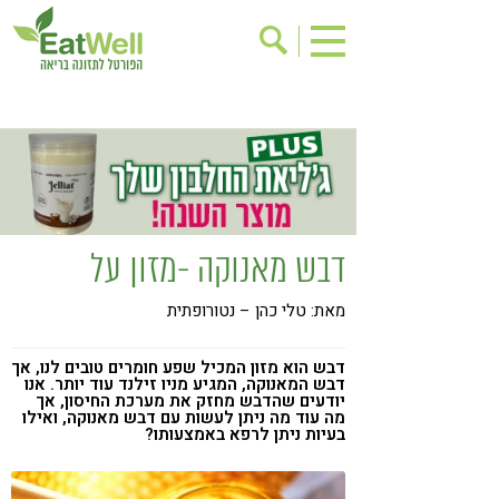
הרשמה לניוזלטר
אודות
בישול בריא
אינדקס עסקים
ריפוי ומניעת מחלות
בריאות האישה
תוספי תזונה
מתכוני בריאות
דבש מאנוקה -מזון על
אירועים
שינוי תזונתי
מאת: טלי כהן – נטורופתית
גישות בתזונה
דיאטה
ניקוי רעלים
מזונות על
דבש הוא מזון המכיל שפע חומרים טובים לנו, אך
דבש המאנוקה, המגיע מניו זילנד עוד יותר. אנו
ילדים
תזונה וספורט
יודעים שהדבש מחזק את מערכת החיסון, אך
מה עוד מה ניתן לעשות עם דבש מאנוקה, ואילו
בעיות ניתן לרפא באמצעותו?
הפרעות קשב & ריכוז
אכילה רגשית
רגישות לגלוטן
טעים להכיר