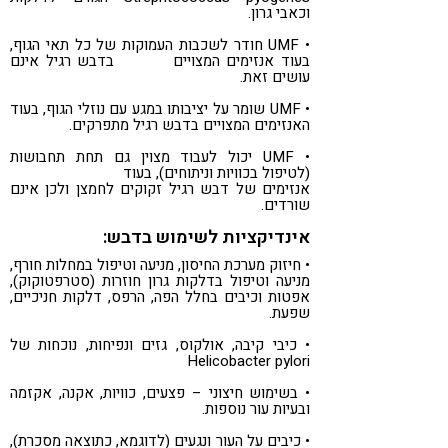
וכאבי גרון.
• UMF חודר לשכבות העמוקות של כל תאי הגוף,
בעוד אנזימים המצויים בדבש רגיל אינם
עושים זאת.
• UMF שומר על יציבותו במגע עם נוזלי הגוף, בעוד
האנזימים המצויים בדבש רגיל מתפרקים.
• UMF יכול לעבוד מצוין גם תחת תחבושות
(לטיפול בכוויות וניתוחים), בעוד
אנזימים של דבש רגיל זקוקים לחמצן ולכן אינם
שורדים.
אינדיקציות לשימוש בדבש:
• חיזוק מערכת החיסון, מניעה וטיפול במחלות חורף,
מניעה וטיפול בדלקות גרון חוזרות (סטרפטוקוק),
אפטות וכיבים בחלל הפה, הרפס, דלקות חניכיים,
שפעת.
• כיבי קיבה, אולקוס, גזים ונפיחות, נוכחות של
Helicobacter pylori
• בשימוש חיצוני – פצעים, כוויות, אקנה, אקזמה
ובעיות עור נוספות.
• כיבים על העור ונגעים (לדוגמא, כתוצאה מסכרת),