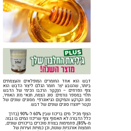
קורונה
טבעונות
דבש הוא אחד החומרים המופלאים והעצמתים
ביותר, שהטבע יצר. חומר הגלם ליצור הדבש הוא
צוף הפרחים – הנֶקְטָר. הרכבו הכימי של הדבש
תלוי במספר גורמים: סוג הצמח, תנאי מזג האוויר,
סוג הקרקע והמיקום הגיאוגרפי. מסוגים שונים של
נקטר ייווצרו סוגים שונים של דבש.
הצוף מכיל: מים בריכוז שבין 60% ל-90% (בדרך
כלל הדבורה לא תאסוף צוף שריכוז המים בו גבוה
מ-85%), פחמימות בצורת סוכרים בריכוזים שונים,
חומצות אורגניות שונות, וכן כמויות זעירות של