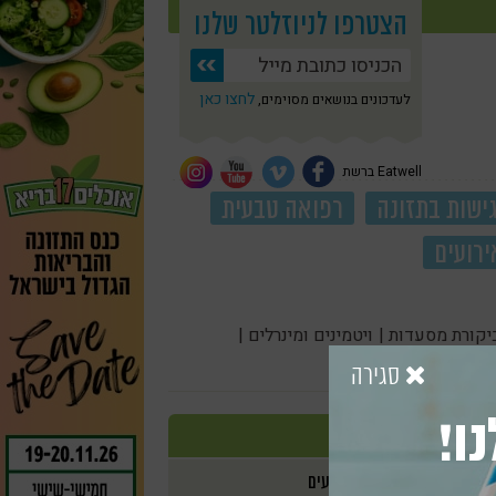
הצטרפו לניוזלטר שלנו
לחצו כאן
לעדכונים בנושאים מסוימים,
Eatwell ברשת
ישות בתזונה
רפואה טבעית
ירועים
יקורת מסעדות |
ויטמינים ומינרלים |
סגירה
ו!
אירועים