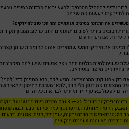
לרוב עדיף להתחיל מהבסיס: להעשיר את התזונה בסיבים טבעיי
ת לחיידקים לעשות את שלהם
מעשירים את התזונה בסיבים תזונתיים ומה הכי טוב לחיידקים?
רות הטובים ביותר לסיבים תזונתיים הינם שילוב ממגוון מקורות:
ת, פירות, אגוזים, וזרעים.
 מזינים את חיידקי המעי שממירים אותם לחומצות שומן קצרות
רת.
לת עשויה להיות בולטת יותר אצל אנשים שיש להם מיקרוביום
 בחיידקים מייצרי בוטיראט.
ם רק אחוז קטן מהבוטיראט מגיע לדם, הוא מספיק כדי "לסמן"
ם המצפים את דופן כלי הדם, לתאי מערכת החיסון ולתאי השרי
 הדם לפעול באופן ידידותי יותר לבריאות כלי הדם.
טיפ תזונתי פרקטי: כוונו ל-25–35 גרם סיבים ביום ממגוון של מקו
מאבקה קנויה אחת), והעדיפו מזון כמה שיותר טבעי וכמה שפחו
ד בסגנון ים-תיכוני: הרבה ירקות, שמן זית, דגים, אגוזים, וזרעים 
ת סוכרים פשוטים ושמנים מוקשים.