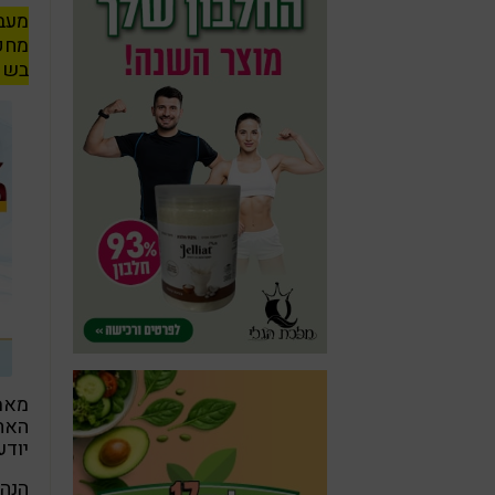
מעבר
מחקר
בשם 
מאמ
האחר
יודע
הנה 