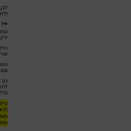
לכן,
ולת
איך 
המקו
ירקו
הללו
שרש
התוע
עשיר
גם א
לתאי
בכלי
(לא 
מעוב
ופחו