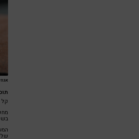
אגוזי
תוס
קל ל
מחק
בשעו
המש
של מ