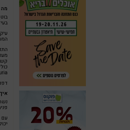
מה 
בוטי
בעיק
עיק
המעי
התזו
מעוד
קשו
כולל
ria
דפוס
איך 
נשתמ
פנימ
עם ה
יכול