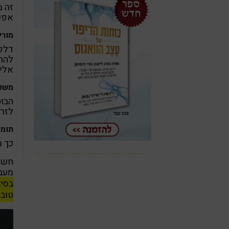
זה מ
אפש
מורי
דלק
להרג
אליה
משפר
הבוט
לזרי
תומך
כך מ
חשוב
מעבד
בסיב
טובה