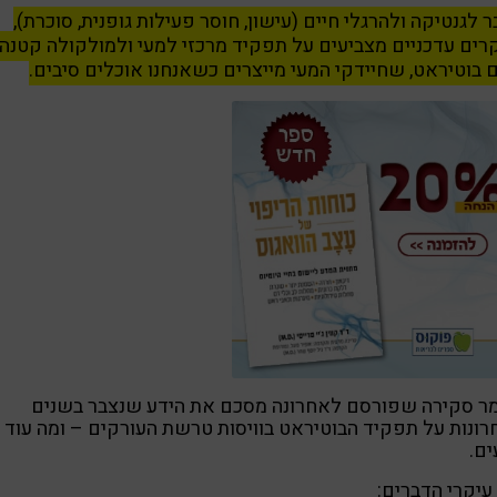
 לגנטיקה ולהרגלי חיים (עישון, חוסר פעילות גופנית, סוכרת),
ים עדכניים מצביעים על תפקיד מרכזי למעי ולמולקולה קטנה
בוטיראט, שחיידקי המעי מייצרים כשאנחנו אוכלים סיבים.
ר סקירה שפורסם לאחרונה מסכם את הידע שנצבר בשנים
ונות על תפקיד הבוטיראט בוויסות טרשת העורקים – ומה עוד 
ים.
עיקרי הדברים: