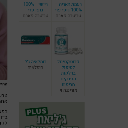
רעמת האריה –
ריישי –100%
100% גופי פרי
גופי פרי
טריטרה פארם
טריטרה פארם
פרוטקטינול
רומלאיה ג'ל
לטיפול
הימלאיה
בדלקות
מפרקים
החייד
חריפות
מורינגה וי
טרש
אחת 
בפשט
בדופ
לקר