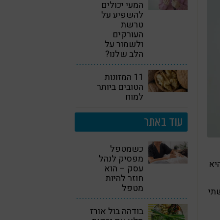
המעי יכולים
להשפיע על
טרשת
העורקים
ולשמור על
הלב שלנו?
11 המזונות
הטובים ביותר
למוח
עוד באתר
כשמטפל
מפסיק לנהל
יא
עסק – הוא
חוזר להיות
מטפל
שתי
בודהה בול אורז