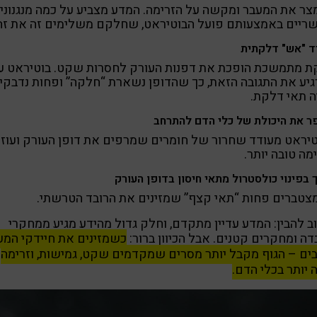
צר את המעבר ומקשה על הזרימה. המדע מצביע על כמה מנגנוני
ריים באמצעותם פועל הבוטיראט, שחלקם משלימים זה את זה
ד "אש" דלקתית
ת מתמשכת הופכת את דפנות העורק לחסרות שקט. בוטיראט עו
יע את התגובה הזאת, כך שהדופן נשארת “חלקה” ופחות נדבקי
 תאי דלקת.
 את היכולת של כלי הדם להתרחב
יראט מעודד שחרור של חומרים שמרפים את דופן העורק ועוזר
מה טובה יותר.
 בפינוי כולסטרול מתאי חיסון בדופן העורק
צטברים פחות “תאי קצף” שמזינים את הרובד הטרשתי.
 להבין: המדע עדיין מתקדם, וחלק גדול מהידע מגיע ממחקרי
ה ומחקרים קטנים. אבל הכיוון ברור:
כ
שמזינים את חיידקי המע
ים – הגוף מקבל יותר מסרים שמקדמים שקט, גמישות, וזרימה
 יותר בכלי הדם.