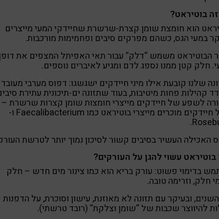
זה בוטיראט?
ראט הוא חומצת שומן קצרת-שרשרת שחיידקי המעי מייצרים
ר במעי הגס, כשהם מפרקים סיבים ופחמימות מורכבות.
ר הבוטיראט משמש “דלק” עבור תאי האפיתל המצפים את דופן
. חלק קטן ממנו נספג לדם ומגיע לאיברים נוספים.
נה שלנו קובעת אילו מיני חיידקים ישגשגו: דפוס מערבי מעובד
ד קהילות פחות מיטיבות, בעוד שתזונה ים-תיכונית עתירת סיבים
רה לשפע של חיידקים מייצרי חומצות שומן קצרות שרשרת –
 חיידקים מוכרים מייצרי בוטיראט כמו
Faecalibacterium
ו-
.
Rosebu
 האכילה העשיר בסיבים קשור לסיכון נמוך יותר לטרשת העורק
בוטיראט עשוי להגן על העורקים?
ש בדימוי פשוט: עורק בריא הוא כמו צינור מים חדש – חלק
י חלק, וזרימה טובה.
שנים, ובעיקר עם תזונה לא מאוזנת, עישון וסוכרת, על הדפנות
ות להיווצר שכבות של “שומן וצלקת” (רובד טרשתי).