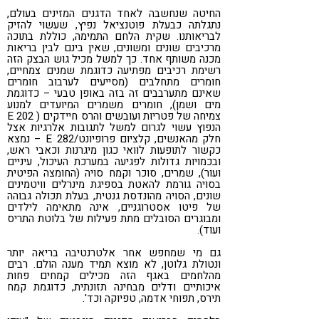
החיטה שנחשבה לאחד הדגנים המזינים בעולם,
נתגלתה כבעלת פוטנציאל נפיץ, שעשוי להזיק
לבריאותנו. שקית הלחם התמימה, כוללת בתוכה
מרכיבים שונים ומשונים, שאין בינם לבין בריאות
מכנה משותף אחד. כך למשל מכיל גוש הבצק הזה
רשימת רכיבים מפתיעה כדוגמת שמנים צמחיים,
חומרים מתחלבים (מסייעים לערבוב חומרים
שאינם מתערבבים זה בזה באופן טבעי – כדוגמת
מים ושמן), חומרים משמרים המיועדים למנוע
צמיחה של פטריות ועובשים והרס חיידקים ( 202 E
הנפוץ עשוי לגרום למשל לתגובות אלרגיות אצל
חלק מהאנשים, קלציום פרופיונט/282 E – נמצא
כקשור לתופעות לוואי כגון מיגרנות וכאבי ראש,
ובכמויות גדולות לפגיעה במערכת העיכול, עיניים
ועור), שמרים, סוכר וקמח סויה (החומצה הפיטית
בסויה גורמת להאטת בספיגת מינרלים וויטמינים
שונים, הסויה מהונדסת גנטית, בעלת תכולה גבוהה
של פיטו אסטרוגניים, אינה מתאימה לילדים
ומבוגרים הסובלים מתת פעילות של בלוטת התריס
ועוד).
גם מי שמחפש אחר אלטרנטיבה בריאה יותר
ונטולת גלוטן, לא מוצא תמיד מענה הולם. רבים
מהלחמים באגף הזה מכילים קמחים פחות
איכותיים ודלים מבחינה תזונתית, כדוגמת קמח
תירס, תפוחי אדמה, טפיוקה וכד'.