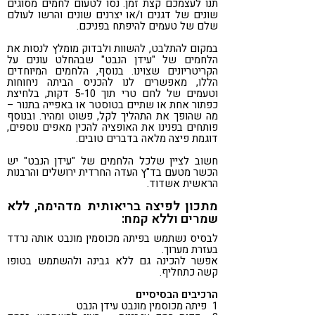
תנו לעצמכם קצת זמן. נסו לטעום לחמים מסוגים
שונים של דגנים ו/או יצרנים שונים והרשו לעולם
שלם של טעמים להיפתח בפניכם.
במקום להתלבט, להשוות ולבדוק מומלץ לנסות את
הלחמים של "עידן הנבט" שבהחלט עונים על
הקריטריונים שצוינו. בנוסף, הלחמים המיוחדים
הללו, מאפשרים לנו להכניס הביתה ניחוחות
וטעמים של לחם טרי תוך 5-10 דקות, בלחיצת
כפתור אחת או שתיים בטוסטר או באפייה בתנור –
מה שהופך את התהליך לקל, פשוט ומהיר. ובנוסף
פותחים בפנינו את האופציה להכין מאפים נוספים,
דוגמת פיצה מלאה בדברים טובים.
חשוב לציין שלכל הלחמים של "עידן הנבט" יש
הכשר מטעם בד"ץ העדה החרדית ירושלים והרבנות
הראשית אשדוד.
מתכון לפיצה בריאותית מדהימה, ללא
שמרים וללא קמח:
לבסיס נשתמש בפיתה מכוסמין מונבט אותה נרדד
בעזרת מערוך.
אפשר להכינה גם ללא גבינה ולהשתמש בטופו
קשה כתחליף.
הרכיבים הבסיסיים
1 פיתה מכוסמין מונבט עידן הנבט