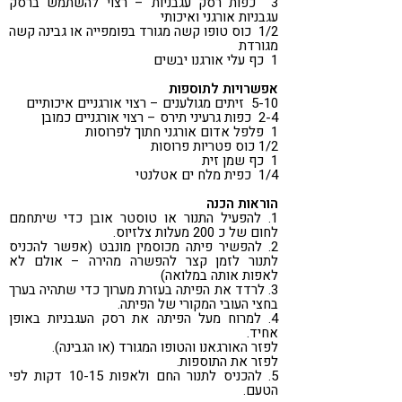
3 כפות רסק עגבניות – רצוי להשתמש ברסק
עגבניות אורגני ואיכותי
1/2 כוס טופו קשה מגורד בפומפייה או גבינה קשה
מגורדת
1 כף עלי אורגנו יבשים
אפשרויות לתוספות
5-10 זיתים מגולענים – רצוי אורגניים איכותיים
2-4 כפות גרעיני תירס – רצוי אורגניים כמובן
1 פלפל אדום אורגני חתוך לפרוסות
1/2 כוס פטריות פרוסות
1 כף שמן זית
1/4 כפית מלח ים אטלנטי
הוראות הכנה
1. להפעיל התנור או טוסטר אובן כדי שיתחמם
לחום של כ 200 מעלות צלזיוס.
2. להפשיר פיתה מכוסמין מונבט (אפשר להכניס
לתנור לזמן קצר להפשרה מהירה – אולם לא
לאפות אותה במלואה)
3. לרדד את הפיתה בעזרת מערוך כדי שתהיה בערך
בחצי העובי המקורי של הפיתה.
4. למרוח מעל הפיתה את רסק העגבניות באופן
אחיד.
לפזר האורגאנו והטופו המגורד (או הגבינה).
לפזר את התוספות.
5. להכניס לתנור החם ולאפות 10-15 דקות לפי
הטעם.