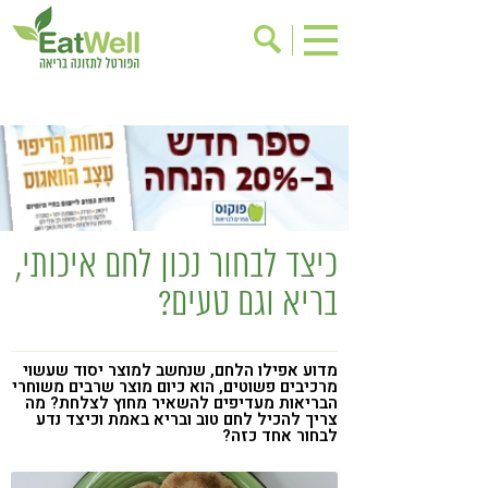
הרשמה לניוזלטר
אודות
בישול בריא
אינדקס עסקים
ריפוי ומניעת מחלות
בריאות האישה
תוספי תזונה
מתכוני בריאות
כיצד לבחור נכון לחם איכותי,
אירועים
שינוי תזונתי
בריא וגם טעים?
גישות בתזונה
דיאטה
ניקוי רעלים
מזונות על
מדוע אפילו הלחם, שנחשב למוצר יסוד שעשוי
מרכיבים פשוטים, הוא כיום מוצר שרבים משוחרי
ילדים
תזונה וספורט
הבריאות מעדיפים להשאיר מחוץ לצלחת? מה
צריך להכיל לחם טוב ובריא באמת וכיצד נדע
הפרעות קשב & ריכוז
אכילה רגשית
לבחור אחד כזה?
רגישות לגלוטן
טעים להכיר