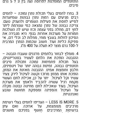
התזונתיים המומלצת לפרוסה נעה בין 3 ל 5 גרם
סיבים.
3. בחרו לחמים בעלי תכולת נתרן נמוכה – לחמים
רבים מגיעים עם רמות נתרן גבוהות שמיועדות
לסייע לווסת את פעילות השמרים ולהעניק טעם.
צריכה גבוהה של נתרן נמצאה כמי שגורמת ליתר
לחץ דם, מחלה בפני עצמה וכזו שיש לה השלכות
חמורות על מערכות אחרות בגוף: היא מגבירה את
הסיכון לחלות בשבץ מוחי, מחלות לב וכלי דם, אי
ספיקת כליות ועוד. חשוב שכמות הנתרן המרבית
ל-100 גרם מוצר לא תעלה על 400 מ"ג.
4. מומלץ לבחור בלחמים מדגנים שעברו הנבטה –
ההנבטה הופכת את הלחם לעשיר בנוטריינטים,
בעל תכולת פחמימות נמוכה ותכולת סיבים
תזונתיים גבוהה, זמינות גבוהה יותר של ויטמינים,
חלבון וחומצות אמינו. ההנבטה מאזנת את המזון,
הופכת אותו ממזון מרוכז וקשה לעיכול לירק צעיר
עשיר וקל לעיכול. יתר על כן, אכילת לחם העשוי
מקמח רגיל עשויה להכביד ולאמץ את מערכת
העיכול, בעוד שאכילת לחם מחיטה נבוטה מקלה
על העיכול והספיגה ומספקת תחושת שובע
ואנרגטיות.
5. LESS IS MORE – העדיפו לחמים בעלי רשימת
מרכיבים מצומצמת, על ארוכה. ואם עיון
ברשימת המרכיבים חושף בפניכם מושגים