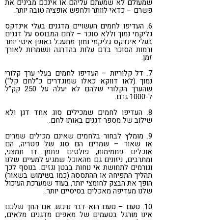
שמעולם לא שמעתם עליהם או אינכם מבינים את
פשרם – כדאי לוותר ולחפש אופציה טובה יותר.
6. העדיפו לחמים העשויים מדגנים בעלי אינדקס
גליקמי נמוך וללא סוכר – לחם המבוסס על דגנים
בעלי אינדקס גליקמי נמוך מתעכל באופן איטי יותר
ורמות הסוכר בדם עלות בהדרגה ונשמרות לאורך
זמן.
7. דל קלוריות – העדיפו לחמים בעלי ערך קלורי
נמוך (לאו דווקא כאלו שמוגדרים כ"לחם קל")
שהערך הקלורי שלהם לא יעלה על 250 קק"ל
ל-1000 גרם.
8. העדיפו לחמים שמכילים סוג אחד דגן ולא
שילוב של מספר דגנים באותו לחם.
9. מומלץ לבחור בלחמים שאינם מכילים שמרים
או שאור – שמרים הם סוג של פטריה, הם
אוכלים פחמימות, פולטים פחמן דו חמצני,
ומתרבים, ניזונים גם מהאוכל שמגיע למעיים שלנו
וגורמים לתחושת אי נוחות בבטן וגזים. בנוסף לכך
תהליך התפיחה או ההתססה (כמו בשימוש בשאור)
הופך את הבצק לחומצי יותר, בעוד שמערכת העיכול
שלנו מעדיפה מאכלים בסיסיים יותר.
10. טעם – טעם הוא דבר נרכש. אם החך שלכם
אינו מורגל בטעמים של מאפים מדגנים מלאים,