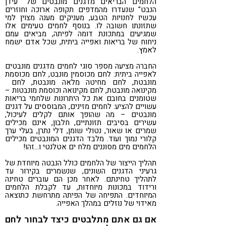
הלחמים הבריאים מדגנים מונבטים של "עידן
הנבט" שנעדרו מהמדפים תקופה ארוכה וחוזרים
עכשיו לחנויות הטבע, מעניקים מענה מצוין למי
שתזונתו חשובה לו. בנוסף לחמים טעימים אלו
שמגיעים במתכונת דומה לפיתה, מביאים עמם
ניחוח של בריאות ואפייה ביתית, שכל אדם ישמח
לאמץ.
החברה מציעה מספר סוגי לחמים מדגנים מונבטים
לאפייה ביתית: לחם מכוסמין מונבט, לחם מכוסמת
מונבטת, לחם מחיטה מלאה מונבטת, לחם
מקינואה מונבטת, לחם מקינואה וכוסמת מונבטות –
שטומנים בחובם את כל היתרונות שלחמי בריאות
עשויים להציע: לחמים מזינים, המבוססים על דגנים
מונבטים – מה שהופך אותם לקלים לעיכול,
עשירים בסיבים תזונתיים, חלבון, אינם מכילים
שמרים או שאור, נטולי שומן, דלי נתרן, בעלי ערך
קלורי נמוך ועוד. מלבד הדגנים המונבטים מכילים
הלחמים מים מסוננים מלח ים אטלנטי ו…זהו!
תהליך הייצור של הלחמים כולל הנבטה מיוחדת של
גרעיני הדגנים השונים, שנשמרים בקירור עד
לתהליך טחינתם. לאחר מכן הם עוברים טחינה
ורידוד במכונות מיוחדות, עד לקבלת הלחמים
המיוחדים. התפיחה של הפיתה מתרחשת כתוצאה
מאידוי של נוזלים במהלך האפייה.
אם גם אתם מתלבטים כיצד לבחור לחם