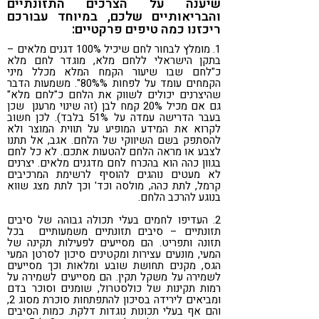
שיענה על הצרכים התזונתיים
והבריאותיים שלכם, במיוחד עבורכם
ריכזנו כמה טיפים פרקטיים:
1. מומלץ לבחור לחם שיכיל 100% דגנים מלאים –
בתקן הישראלי ללחם מלא, מוגדר לחם מלא
כ"לחם שבו שיעור הקמח המלא מכלל מיני
הקמחים עומד על לפחות 80%%". משמעות הדבר
שהיצרנים יכולים לשווק את הלחם כ"לחם מלא"
גם אם מכיל 20% קמח לבן (זה שינוי מרענן שכן
בעבר הדרישה עמדה על 51% בלבד). לכן חשוב
לקרוא את המידע המופיע על תווית המוצר ולא
להסתפק בשם השיווקי של הלחם. אגב, אל תתנו
לצבע או מראה הלחם להטעות אתכם. לא כל לחם
בגוון כהה הוא בהכרח לחם מדגנים מלאים. יצרנים
לא מעטים נוהגים להוסיף לרשימת המרכיבים
קרמל, לתת כהה, מולסה וכד' וכך לתת מצג שווא
בנוגע להרכב הלחם.
2. העדיפו לחמים בעלי תכולה גבוהה של סיבים
תזונתיים – סיבים תזונתיים משמעותיים בכל
תזונה ותפריט. הם מסייעים לפעילות תקינה של
המעי, מונעים עצירות ומקטינים סיכון לסרטן המעי
הגס, מקנים תחושת שובע ומלאות וכך מסייעים
לשמירה על משקל תקין. הם מסייעים לשמירה על
רמות תקינות של כולסטרול, שומנים וסוכר בדם
ומביאים לירידה בסיכון להתפתחות סוכרת מסוג 2,
והם אף בעלי תכונות נוגדות דלקת. כמות הסיבים