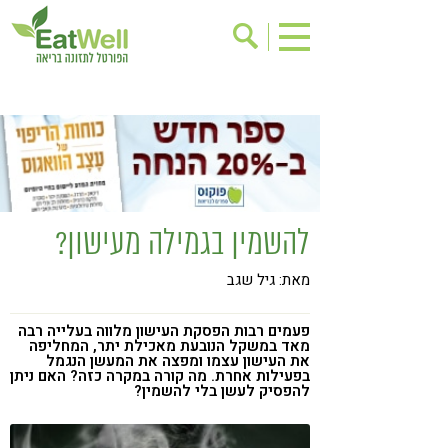
הרשמה לניוזלטר
אודות
בישול בריא
אינדקס עסקים
ריפוי ומניעת מחלות
בריאות האישה
תוספי תזונה
מתכוני בריאות
להשמין בגמילה מעישון?
אירועים
שינוי תזונתי
מאת: גיל שגב
גישות בתזונה
דיאטה
ניקוי רעלים
מזונות על
פעמים רבות הפסקת העישון מלווה בעלייה רבה
מאד במשקל הנובעת מאכילת יתר, המחליפה
ילדים
תזונה וספורט
את העישון עצמו ומפצה את המעשן הנגמל
בפעילות אחרת. מה קורה במקרה כזה? האם ניתן
להפסיק לעשן בלי להשמין?
הפרעות קשב & ריכוז
אכילה רגשית
רגישות לגלוטן
טעים להכיר