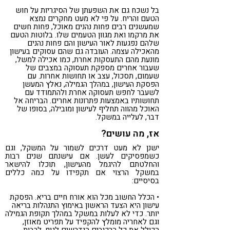
בל נשכח גם את השפעתן של הסיגריות על חוש
הטעם והריח. על פי לא מעט מחקרים נמצא
שמעשנים רבים פחות נהנים מאוכל, פחות חשים
את מרקמו ואת מגוון הטעמים שלו. בלוטות הטעם
שלהם נפגעות לאור העישון והם פחות נהנים
מהאכילה עצמה. העובדה גם שהם עסוקים בעישון
מונעת מהם התעסקות אחרת, כמו אכילה למשל,
שעבור אחרים מספקת תעסוקה במצבים של
שעמום, תסכול, עצב או תחושות אחרות. עם
הפסקת העישון, במהלך הגמילה, נאלץ המעשן
לשעבר לחפש תעסוקה אחרת ולהתמודד עם
תחושותיו באמצעות פתרונות אחרים. הבריחה אל
האוכל מהווה תחליף לעישון ומובילה, בסופו של
דבר, לעלייה במשקל.
אז, מה עושים?
ישנן לא מעט דרכים לשמור על המשקל, וגם
כשמפסיקים לעשן. אם עישנתם שנים רבות
והחלטתם להיגמל מהעישון, תוכלו להישאר
במשקל הרצוי אם תקפידו על כמה כללים
בסיסיים:
• הכלל החשוב מכל הוא אורח חיים בריא. הפסקת
עישון היא הצעד הראשון באימוץ התנהלות בריאה
יותר. כדי לא לעלות במשקל במהלך תקופת הגמילה
וגם לאחריה מומלץ להקפיד על תפריט מאוזן,
הכולל את כל הרכיבים הנדרשים לגוף, לרבות