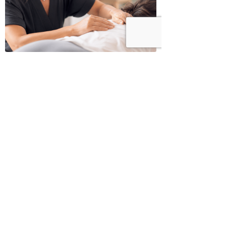
כשמטפל מפסיק לנהל עסק – הוא חוזר
להיות מטפל
בודהה בול אורז מלא עם ירקות כבושים
ומקושקשת טופו