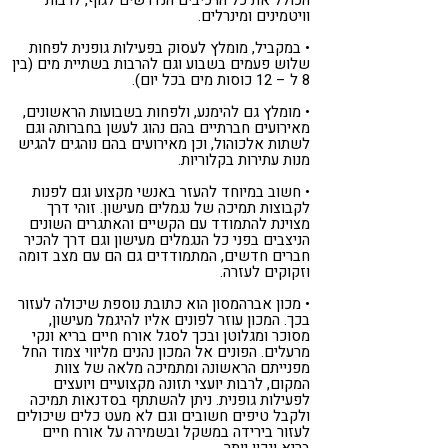
וויטמינים ומינרלים.
• במקביל, מומלץ לעסוק בפעילות גופנית לפחות
שלוש פעמים בשבוע וגם להרבות בשתיית מים (בין
8 ל – 12 כוסות מים בכל יום).
• מומלץ גם להימנע, ולפחות בשבועות הראשונים,
מאירועים חברתיים בהם נהוג לעשן בחברותה וגם
לשתות אלכוהול, וכן מאירועים בהם נוהגים להגיש
מנות עתירות בקלוריות.
• חשוב במיוחד להעזר באנשי מקצוע וגם לפנות
לקבוצות תמיכה של נגמלים מעישון. זוהי דרך
מצוינת להתמודד עם הקשיים והאתגרים השונים
הניצבים בפני כל הנגמלים מעישון וגם דרך להכיר
חברים חדשים, המתמודדים גם הם עם מצב דומה
וזקוקים לעזרה.
• מכון אברהמסון הוא כתובת נוספת שיכולה לעזור
בכך. המכון עוזר לפונים אליו להיגמל מעישון,
מסוכר ומגלוטן ובכך לסגל אורח חיים בריא ונקי
מרעלים. הפונים אל המכון נהנים מליווי צמוד החל
מפנייתם הראשונה ומתמיכה מלאה של צוות
המקום, לרבות יועצי תזונה מקצועיים ויועצים
לפעילות גופנית. ניתן להשתתף בסדנאות תמיכה
ולקבל טיפים חשובים וגם לא מעט כלים שיכולים
לעזור בירידה במשקל ובשמירה על אורח חיים
בריא ונכון יותר.