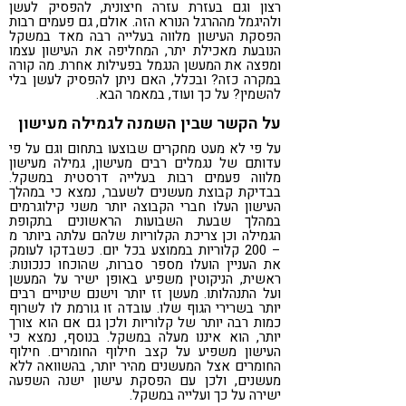
רצון וגם בעזרת עזרה חיצונית, להפסיק לעשן
ולהיגמל מההרגל הנורא הזה. אולם, גם פעמים רבות
הפסקת העישון מלווה בעלייה רבה מאד במשקל
הנובעת מאכילת יתר, המחליפה את העישון עצמו
ומפצה את המעשן הנגמל בפעילות אחרת. מה קורה
במקרה כזה? ובכלל, האם ניתן להפסיק לעשן בלי
להשמין? על כך ועוד, במאמר הבא.
על הקשר שבין השמנה לגמילה מעישון
על פי לא מעט מחקרים שבוצעו בתחום וגם על פי
עדותם של נגמלים רבים מעישון, גמילה מעישון
מלווה פעמים רבות בעלייה דרסטית במשקל.
בבדיקת קבוצת מעשנים לשעבר, נמצא כי במהלך
העישון העלו חברי הקבוצה יותר משני קילוגרמים
במהלך שבעת השבועות הראשונים בתקופת
הגמילה וכן צריכת הקלוריות שלהם עלתה ביותר מ
– 200 קלוריות בממוצע בכל יום. כשבדקו לעומק
את העניין הועלו מספר סברות, שהוכחו כנכונות:
ראשית, הניקוטין משפיע באופן ישיר על המעשן
ועל התנהלותו. מעשן זז יותר וישנם שינויים רבים
יותר בשרירי הגוף שלו. עובדה זו גורמת לו לשרוף
כמות רבה יותר של קלוריות ולכן גם אם הוא צורך
יותר, הוא איננו מעלה במשקל. בנוסף, נמצא כי
העישון משפיע על קצב חילוף החומרים. חילוף
החומרים אצל המעשנים מהיר יותר, בהשוואה ללא
מעשנים, ולכן עם הפסקת עישון ישנה השפעה
ישירה על כך ועלייה במשקל.