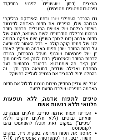
העצבים (כיוון שעשויים לפגוע בתפקוד
נוירוטרנסמיטרים מסוימים).
גם ההרכב העמילני שבו ורמת האינדקס הגליקמי
הגבוהה שלו, הופכים את תפוח האדמה לפרטנר
בעייתי בצלחת של אנשים הסובלים מרמות סוכר
גבוהות ובכללם סוכרתיים. לשם השוואה, למנה של
תפוח אדמה (כוס לצורך העניין) ישנו אפקט הדומה
לזו של פחית קוקה קולה – בכל האמור להשפעה
על רמות הסוכר. שכן תפוח האדמה משתייך לאותו
זן של פחמימות שהגוף מעכל במהירות, הגורם
לרמות הסוכר והאינסולין בדם לזנק ואז לצנוח תוך
זמן קצר. מה שמתבטא בדיעבד בתחושת רעב
מתמדת ואכילה עודפת, כתוצאה מכך וכן… זה
בהחלט יכול להסביר את הנטייה לעלייה במשקל.
אבל יש עדיין מספיק סיבות טובות לכלול את תפוח
האדמה בתפריט שלכם מפעם לפעם.
טיפים לתפוח אדמה, ללא תופעות
הלוואי וללא רגשות אשם
העדיפו תפוח אדמה טריים, חלקים ומוצקים,
שאינם נבוטים (ללא חלקים ירוקים וללא
"עיניים"). במקום זאת, תוכלו להשתמש בהם
לקומפוסט.
אחסנו את תפוח האדמה בשקית נייר, במקום
חשוך, יבש, קר (טמפרטורה אופטימלית 7-10