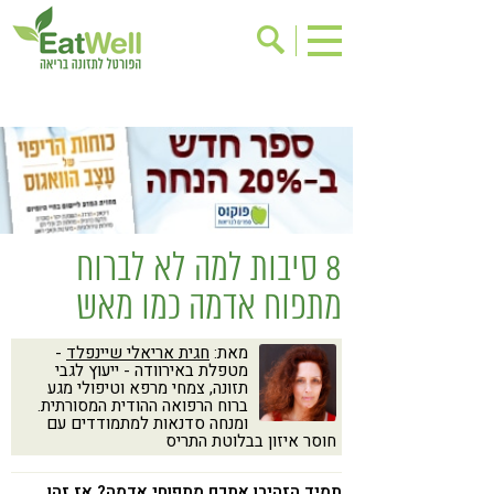
הרשמה לניוזלטר
אודות
בישול בריא
אינדקס עסקים
ריפוי ומניעת מחלות
בריאות האישה
תוספי תזונה
מתכוני בריאות
8 סיבות למה לא לברוח
אירועים
שינוי תזונתי
מתפוח אדמה כמו מאש
גישות בתזונה
דיאטה
מאת:
חגית אריאלי שיינפלד
-
ניקוי רעלים
מזונות על
מטפלת באירוודה - ייעוץ לגבי
תזונה, צמחי מרפא וטיפולי מגע
ילדים
תזונה וספורט
ברוח הרפואה ההודית המסורתית.
ומנחה סדנאות למתמודדים עם
הפרעות קשב & ריכוז
אכילה רגשית
חוסר איזון בבלוטת התריס
רגישות לגלוטן
טעים להכיר
תמיד הזהירו אתכם מתפוחי אדמה? אז זהו,