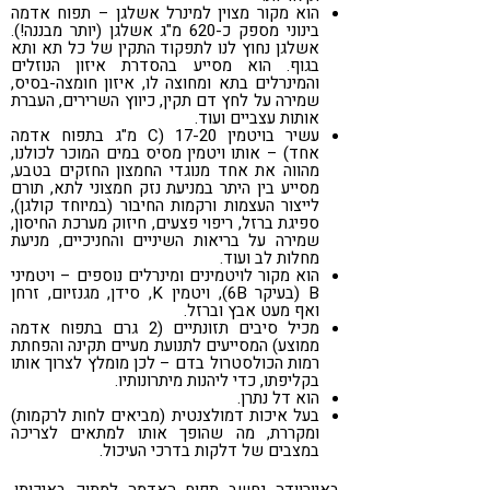
הוא מקור מצוין למינרל אשלגן – תפוח אדמה
בינוני מספק כ-620 מ"ג אשלגן (יותר מבננה!).
אשלגן נחוץ לנו לתפקוד התקין של כל תא ותא
בגוף. הוא מסייע בהסדרת איזון הנוזלים
והמינרלים בתא ומחוצה לו, איזון חומצה-בסיס,
שמירה על לחץ דם תקין, כיווץ השרירים, העברת
אותות עצביים ועוד.
עשיר בויטמין C) 17-20 מ"ג בתפוח אדמה
אחד) – אותו ויטמין מסיס במים המוכר לכולנו,
מהווה את אחד מנוגדי החמצון החזקים בטבע,
מסייע בין היתר במניעת נזק חמצוני לתא, תורם
לייצור העצמות ורקמות החיבור (במיוחד קולגן),
ספיגת ברזל, ריפוי פצעים, חיזוק מערכת החיסון,
שמירה על בריאות השיניים והחניכיים, מניעת
מחלות לב ועוד.
הוא מקור לויטמינים ומינרלים נוספים – ויטמיני
B (בעיקר 6B), ויטמין K, סידן, מגנזיום, זרחן
ואף מעט אבץ וברזל.
מכיל סיבים תזונתיים (2 גרם בתפוח אדמה
ממוצע) המסייעים לתנועת מעיים תקינה והפחתת
רמות הכולסטרול בדם – לכן מומלץ לצרוך אותו
בקליפתו, כדי ליהנות מיתרונותיו.
הוא דל נתרן.
בעל איכות דמולצנטית (מביאים לחות לרקמות)
ומקררת, מה שהופך אותו למתאים לצריכה
במצבים של דלקות בדרכי העיכול.