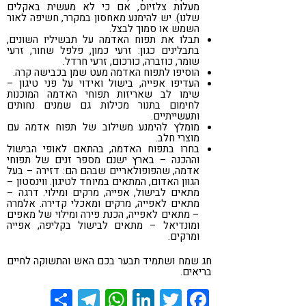
מעלות צלזיוס, אם כי לא מעשית באקלים
שלנו). יש להימנע מאחסון במקרר, חשיפה לאור
השמש או סמוך לבצל.
תבלו את תפוח האדמה על תבשיליו השונים,
בתבלינים כגון: זרעי כמון, פלפל שחור, זרעי
שומר, כוזברה, כורכום, זרעי חרדל.
הוסיפו לתפוח האדמה מעט שמן בכבישה קרה.
העדיפו אפייה, בישול ואידוי על פני טיגון –
שימו לב שאריזות תפוחי האדמה המוכנות
לחימום בתנור מכילות גם שמנים נחותים
ותעשייתיים.
מומלץ להימנע משילוב של תפוח אדמה עם
מוצרי חלב.
בחרו בתפוח האדמה, בהתאם לאופי הבישול
וההכנה – בארץ ישנם מספר זנים של תפוחי
אדמה, שהפופולאריים שבהם הם: דזירה – בעל
הגוון האדום, המתאים במיוחד לטיגון. ווינסטון –
מתאים לבישול, אפייה, מרקים ומילוי. דרגה –
מתאים לאפייה, מרקים ומאכלי קדירה. אלמרה
– מתאים לאפייה, הכנת פירה ומילוי של מאפים
ומונדיאל – מתאים לבישול בקליפה, אפייה
ומרקים.
חג שמח ושתמיד תבער בכם האש והתשוקה לחיים
בריאים.
Share
Telegram
WhatsApp
LinkedIn
Twitter
Facebook