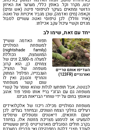
באיורוודה נחשב תפוח האדמה למתוק באיכותו,
יבש, מקרר וקל. באופן כללי, מערער את האיזון
הדושי ומתאים בעיקר לטיפוסי פיטה (אש ומים)
וקאפה (מים ואדמה), שכן מגביר איכויות של ואטה
(אויר וחלל). לכן טיפוסי ואטה עשויים לסבול
מגזים וקשיי עיכול עקב אכילתו.
יחד עם זאת, שימו לב
תפוח האדמה ששייך
למשפחת הסולניים
(nightshade family)
המושמצת, הכוללת
למעלה מ-2,500 זנים של
צמחים. כן, הוא קרוב
משפחה של החציל,
העדיפו אותם טריים
העגבנייה, הפלפל המתוק
ואורגניים (123FR)
והחריף והטבק ואין לו
שום קשר משפחתי
לבטטה, אבל תופתעו לגלות שהוא שומר על קשרי
משפחה גם עם הג'וג'י ברי! אותו סופר פוד אהוב
שאומץ בחום על ידי שוחרי הבריאות מביננו.
משפחת הסולניים מכילה ריכוז של אלקלואידים
רעילים בחלקי הצמח השונים, ובמיוחד בעלים. לכן
ישנם תזונאים, דיאטנים ומטפלים שימליצו
להמעיט או להימנע מצריכת מזונות אלו, במיוחד
בקרב חולים הסובלים מארטריטיס (כיוון שעשויים
לעודד מצבי דלקת במפרקים) ואי סדרים במערכת