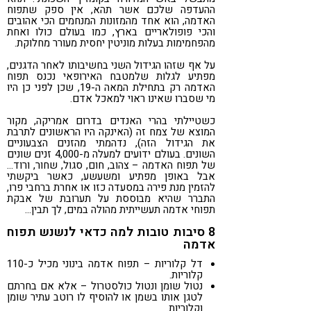
ההעדפה שלכם אשר תהא, אין ספק שתפוח
האדמה, הוא אחד מהמזונות המנחמים הכי אהובים
והכי פופולאריים בארץ, כמו בעולם כולו ואחת
מהפחמימות בעלות מוניטין יחסית מעורר מחלוקת.
על אף שזהו הגידול השני בחשיבותו לאחר הדגנים,
מפתיע לגלות שלמטבח האירופאי נכנס תפוח
האדמה רק בתחילת המאה ה-19, שכן לפני כן היו
מי שסברו שאינו ראוי למאכל אדם.
כשטיילתי בהרי האנדים בדרום אמריקה, מקור
המוצא של צמח זה (האינקה היו הראשונים לתרבת
את הגידול הזה), נדהמתי מהזנים הצבעוניים
השונים. בעולם ידועים למעלה מ-4,000 זנים שונים
של תפוח האדמה – צהוב, חום, סגול, שחור, ורוד…
אבל באופן מפתיע ומשעשע, כאשר ביקשתי
להזמין מנת פירה במסעדה כזו או אחרת ברחבי פרו,
התברר שהיא מבוססת על תערובת של אבקת
תפוחי אדמה תעשייתית מהולה במים, לך תבין…
8 סיבות טובות למה כדאי לנשנש תפוח
אדמה
דל קלוריות – תפוח אדמה בינוני מכיל כ-110
קלוריות.
נטול שומן ונטול כולסטרול – אלא אם בחרתם
לטגן אותו בשמן או להוסיף לו רוטב עתיר שומן
וקלוריות.