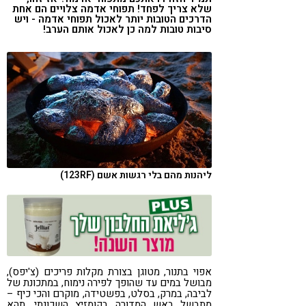
שלא צריך לפחד! תפוחי אדמה צלויים הם אחת
קורונה
טבעונות
הדרכים הטובות יותר לאכול תפוחי אדמה - ויש
סיבות טובות למה כן לאכול אותם הערב!
ליהנות מהם בלי רגשות אשם (123RF)
אפוי בתנור, מטוגן בצורת מקלות פריכים (צ'יפס),
מבושל במים עד שהופך לפירה נימוח, במתכונת של
לביבה, במרק, בסלט, בפשטידה, מוקרם והכי כיף –
מתבשל באש המדורה בקומזיץ השכונתי. תהא