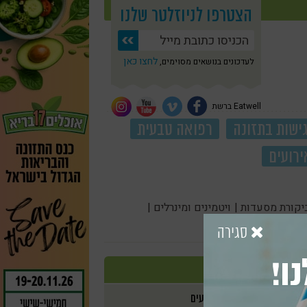
הצטרפו לניוזלטר שלנו
לחצו כאן
לעדכונים בנושאים מסוימים,
Eatwell ברשת
ישות בתזונה
רפואה טבעית
ירועים
יקורת מסעדות |
ויטמינים ומינרלים |
סגירה
ו!
אירועים