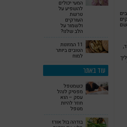
המעי יכולים
להשפיע על
בים
טרשת
קים
העורקים
שם
ולשמור על
הלב שלנו?
11 המזונות
,
הטובים ביותר
למוח
יך
עוד באתר
כשמטפל
מפסיק לנהל
עסק – הוא
חוזר להיות
מטפל
בודהה בול אורז