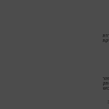
דת
זקת
זהר
פתק
בוש