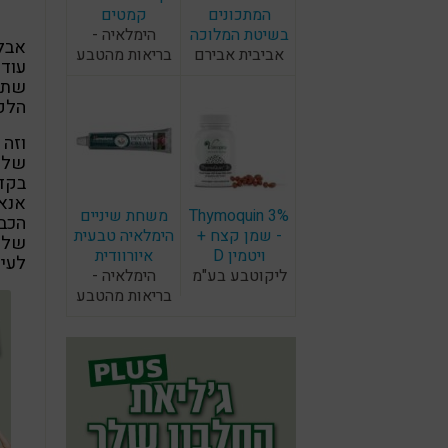
המתכונים
קמטים
בשיטת המלוכה
הימלאיה -
אבל 
אביבית אבירם
בריאות מהטבע
עוד 
שתו
הלקטובצ
וזה 
של ה
אנאי
Thymoquin 3%
משחת שיניים
הכבי
- שמן קצח +
הימלאיה טבעית
של פ
ויטמין D
איורוודית
לעיכ
ליקוטבע בע"מ
הימלאיה -
בריאות מהטבע