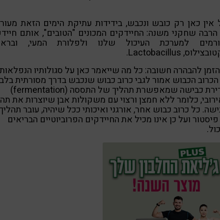
אין כאן רק כובש ונכבש, בידידות עתיקת הימים הזאת מעור
הרבה שחקני משנה: החיידקים המכונים "הטובים", אותם חייד
רמים למערכת העיכול שלנו ולפלורת המעי, וברא
ילוס, Lactobacillus.
הזמן להבהרה חשובה: כל מה שייאמר כאן על סגולותיו הנפלאות
כרוב הכבוש אמור לגבי כרוב כבוש שנכבש בדרך מסורתית בלבד
בקדירת כבישה שמאפשרת תהליך של התססה (fermentation)
רובי, כלומר ללא חמצן ורצוי עם משקולות אבן שיוצרות את תהל
שה. כל כרוב כבוש אחר, אורגני ואיכותי ככל שיהיה, עובר תהליך
יסטור ועל כן אינו מכיל את החיידקים הפרוביוטיים הבריאים
ול.