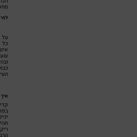
הכר
מחסור ב-B12. הפרוביוטיקה 
למי 
על פ
איטי
ובהי
כבוש
העיכ
איך 
קדיר
בפרט
יכיל
תהיה
ריק
הרב