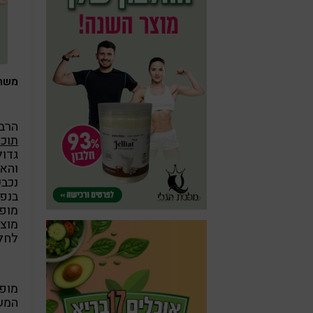
משהו
הרבה
תוכ
גדול
והאי
נכבש
בנפש
מופק
מוצר
לחלו
מופ
המש