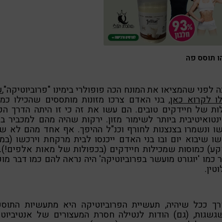
 תוסס פה
 לפני שהמציאו את המונח הכה פופולרי בימינו "פרוביוטיקה",
ע
לו לקרוא כאן
, בני האדם צרכו מזונות מותססים שהכילו כמו
ות של חיידקים טובים. הם עשו את זה כי זו היתה הדרך ה
נטואיטיבית ביותר לשימור מזון. ירקות שהיה מהם למכביר ב
ו ונשמרו בצנצנות לחורף וכנ"ל ההיפך. אף אחד מהם לא ש
ו שיבוא יום ובו בני האדם ייכנסו לבית מרקחת וירכשו (במ
ע) כמוסות שמכילות חיידקים (בכפולות של מאות אלפים!).
 כמו 'יוגורט מועשר בפרוביוטיקה' היה נראה להם כמו דבר מו
טין.
רך ככל שיהיה, תעשיית הפרוביוטיקה היא מתעשיות התוספ
גשגות, (גם) הודות לנטילה חסרת המעצורים של אנטיביוטי