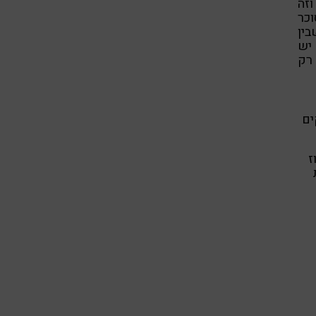
וזה
וכר
ין
 יש
 רק
ים
ז
רות