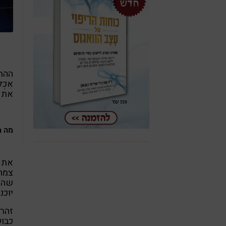
ההת
אִכְ
את ה
מה 
את ק
צמח 
שהוד
יוכנ
זהר 
כבו