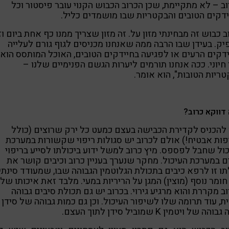
ב – לא מתקיימת, שכן הכרוב הכבוש הקנוי עובר פיסטור וכל
דקים הטובים והבקטריות שבו מושמדים כליל.
ב כבוש זה מבחינתי מזון על. זה מזון שצריך ממנו כף אחת ביום וז
ק. בעידן שבו הרבה ממה שאנחנו מכניסים לגוף גורם לעלייה
דקים הרעים או לפגיעה בחיידקים הטובים, האוכל המותסס הוא
חיוני. ככה אנחנו תורמים ליערות הגשם הפנימיים שלנו –
ריות הטובות", הוא אומר.
דווקא כרוב?
 להכניס לקדירת הכבישה בעצם כמעט כל ירק שרוצים (כולל
ות אבטיח!) אולם לכרוב יש סגולות ריפוי שקשורות במערכת
ול שחבל לפספס. מיץ כרוב למשל ידוע ביכולתו לסייע בריפוי
ם במערכת העיכול. מחקר שנערך בעניין כרוב וכיבים קושר את
תו זו לרפא כיבים בתכולת הגלוטמין הגבוהה שבו, שמעודד סינתי
ומר נוסף (מוצין) המגן על הריריות במעי. מלבד זאת איכותו של
ב מקררת והוא מרגיע גירוי. בכרוב יש גם תכולת סיבים גבוהה
ת, עוד תרומה שלו לשיפור העיכול. וכן גם כמות גבוהה של סידן
הה של ויטמין K שמוביל סידן לתוך העצם.