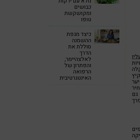
מלא עם ירקות
כבושים
ומקושקשת
טופו
כיצד מגפת
ההשמנה
סוללת את
הדרך
ליו
לאלצהיימר,
יות
והפתרון של
קלה
הרפואה
קיץ
האינטגרטיבית
יער
חיר
 גם
פרך
ים
קה