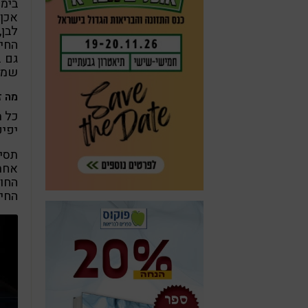
בימי
אכן 
לבן
החיי
גם ב
שמזה
מה ז
כל 
יפיק
תסיס
החומ
החיי