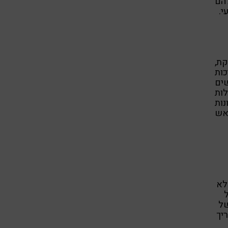
הם
קת,
ות תמאסית (Tamas), איכות
שים
(Satva) של צלילות
נות
 אש
 לא
ל
של
צריך