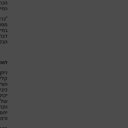
הכרו
החיי
"כרו
מספי
בחיי
דבר 
הבקט
למה 
ניתן
קליפ
העיכ
כיבי
יכול
של ח
הכרו
יחסי
ורמה גבו