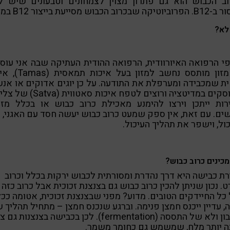
וב הכבוש הוא גם פתרון מצוין לצמחונים וטבעונים שיש ל
שבכרוב הכבוש מסייעת בייצור B12 במעי.
לא?
י הרפואה האיורוודית, הרפואה ההודית העתיקה שבה אני עוס
כל מזון מותסס נחשב למזון בעל איכ
ת שמכבידה ומערפלת את התודעה. על כן יוגים אדוקים או אנ
שעוסקים במדיטציה ורוצים לטפח איכות סאטווית 
רות ייתכן וירצו להימנע מאכילת כרוב כבוש או בכלל מזו
ים. עם זאת, אין ספק שמעט כרוב כבוש יעשה חסד עם האגני,
ול, וישפר את תהליך העיכול.
מכינים כרוב כבוש?
ת כבישה היא דרך נהדרת ומסורתית לכבוש ירקות בכלל וכרוב
. נכון שניתן להכין כרוב כבוש גם בצנצנת זכוכית אבל כרוב כזה
 כל החיידקים הטובים. מדוע? מפני שבצנצנת זכוכית, אטומה ככ
, עדיין ייכנס חמצן פנימה. וברגע שנכנס חמצן – מתחיל תהליך 
בון ולא של התססה
(fermentation). לכן בכבישה בצנצנות גם 
ה יותר מלח, שמשמש גם כחומר משמר.