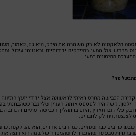
ססה הלאקטית לא רק משמרת את הירק, היא גם, כאמור, מעוד
לוס מחדש של המעי בחיידקים ידידותיים ובאנזימי עיכול ומח
מערכת החיסונית במעי.
מתבשל פה?
דירת הכבישה מחרס ראיתי לראשונה אצל ידידי יועץ התזונה 
וילסון. קשה היה לפספס אותה. העניין שלי גבר כשהבחנתי ב
בק עליה ובו תאריך, היום בו תהליך הכבישה יסתיים והכרוב הכ
ס לצנצנות ויחולק לחברים.
כובש כרובים כבר שנתיים. כמו רבים אחרים, הוא נהג לקנות כרוב
ש בחנויות טבע עד שהתברר לו שהמטרה שלשמה הוא רוצה את