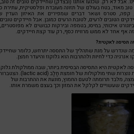
נו. אבל לא רק. שכנעו אותנו (ובצדק) שחיידקים טובים זה טוב, 
טוב מאוד, בטח בעולם של תזונה מעובדת ופלסטיקית, עתירת ס
, קפה, סטרס ושאר דברים שמפירים את האיזון העדין שב
דקים הטובים לרעים, לטובת הרעים כמובן. אבל חיידקים טובים
יוגורט איכותי, במיסו, בטמפה ובירקות כבושים לא מפוסטרים,
 אף אחד לא ממש מרוויח כסף, רק עוד קצת חיידקים.
ה תסיסה לאקטית?
מה שנדרש על מנת שתהליך של התססה יתרחש, כלומר שחיידק
ו אנרגיה כדי לחיות ולהתרבות הוא גלוקוז והיעדר חמצן.
ה לאקטית היא התסיסה הבסיסית ביותר, שבה ממולקולת גלוקו
אחת נוצרות שתי מולקולות של חומצת חָלָב (lactic acid). הצטב
צה, מלבד תרומתה לטעם החמוץ, מונעת את ההתרבות של
דקים שעשויים לקלקל את המזון וכך בעצם משמרת אותו.