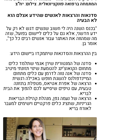
המתמחה ברפואה פונקציונאלית. צילום: יח"צ
סדנאות והרצאות לאנשים שהידע אצלם הוא
לא הבעיה
"בכנס השנה היה לי חשוב שנשים דגש לא רק על
ידע חדשני, אלא גם על כלים ליישום בפועל, שזה
מה שמהווה את האתגר עבור אנשים רבים כל כך",
אומר בן.
בין ההרצאות והסדנאות שיתמקדו ביישום הידע:
סדנה של המנטורית שירן אגמי שתלמד כלים
מתחום הקואוצ'ינג להטמעת שינוי תזונתי מיטיב
סדנה של אנה נווה לדרמן עם כלים מתחום
המיינדפולנס להשגת חופש באכילה רגשית
הרצאה של אפרת אטיאס, מטפלת בתזונה
טבעית, עם טיפים שיסייעו לכם להפוך את הבית
לבריא.
הרצאה של נעמה גפן, מנהלת קהילת הבריאות
הגריניות, שתציג כלים פרקטיים וישימים למעבר
לאורח בריא