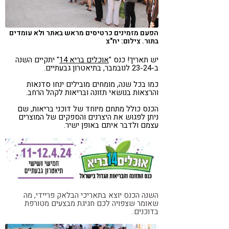
קורונה
טבעונות
הפעם מזמינים כרטיסים מראש באתר ולא עומדים
בתור. צילום: יח"צ
יש תאריך! כנס "
אוכלים בריא 14
" יתקיים השנה
ב-23-24 לנובמבר, בתיאטרון גבעתיים.
כמו בכל שנה, מומחים מובילים ינחו סדנאות
והרצאות בנושאי תזונה ובריאות לקהל הרחב.
הכנס כולל מתחם מיוחד של דוכני בריאות, שם
ניתן לפגוש את היצרנים והספקים של המוצרים
עצמם ולדבר איתם באופן ישיר.
השנה הכנס יוצא בתאריכי הבלאק פריידי, מה
שאומר שצפויה לכם חגיגת מבצעים מטורפת
בדוכנים.