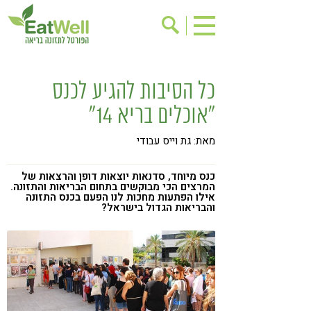
הרשמה לניוזלטר
אודות
כל הסיבות להגיע לכנס
בישול בריא
אינדקס עסקים
"אוכלים בריא 14"
ריפוי ומניעת מחלות
בריאות האישה
מאת: גת וייס עבודי
תוספי תזונה
מתכוני בריאות
אירועים
שינוי תזונתי
כנס מיוחד, סדנאות יוצאות דופן והרצאות של
המרצים הכי מבוקשים בתחום הבריאות והתזונה.
אילו הפתעות מחכות לנו הפעם בכנס התזונה
גישות בתזונה
דיאטה
והבריאות הגדול בישראל?
ניקוי רעלים
מזונות על
ילדים
תזונה וספורט
הפרעות קשב & ריכוז
אכילה רגשית
רגישות לגלוטן
טעים להכיר