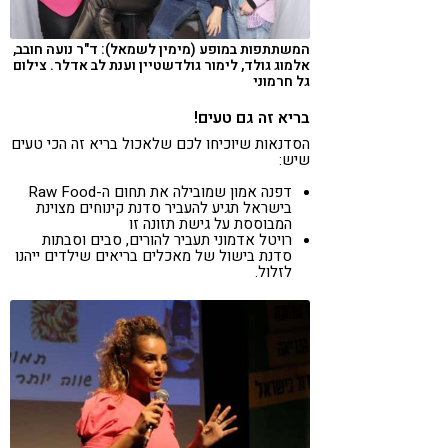
המשתתפות במופע (מימין לשמאל): ד"ר נועה חובב,
אלמוג גולד, לימור גולדשטיין וענת לב אדלר. צילום
גל חרמוני
בריא זה גם טעים!
הסדנאות שיוכיחו לכם שלאכול בריא זה הכי טעים
שיש:
דפנה אמון שמובילה את תחום ה-Raw Food
בישראל תגיע להעביר סדנת קינוחים מצוינת
המבוססת על גישת תזונה זו
רויטל אדמוני תעביר להורים, סבים וסבתות
סדנת בישול של מאכלים בריאים שילדים ייהנו
לזלול.